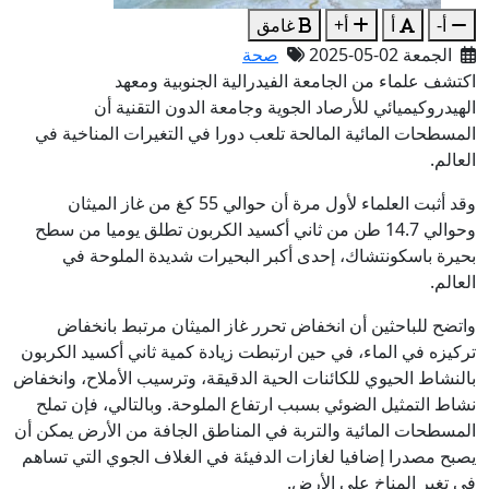
أ-
أ
أ+
غامق
الجمعة 02-05-2025
صحة
اكتشف علماء من الجامعة الفيدرالية الجنوبية ومعهد
الهيدروكيميائي للأرصاد الجوية وجامعة الدون التقنية أن
المسطحات المائية المالحة تلعب دورا في التغيرات المناخية في
العالم.
وقد أثبت العلماء لأول مرة أن حوالي 55 كغ من غاز الميثان
وحوالي 14.7 طن من ثاني أكسيد الكربون تطلق يوميا من سطح
بحيرة باسكونتشاك، إحدى أكبر البحيرات شديدة الملوحة في
العالم.
واتضح للباحثين أن انخفاض تحرر غاز الميثان مرتبط بانخفاض
تركيزه في الماء، في حين ارتبطت زيادة كمية ثاني أكسيد الكربون
بالنشاط الحيوي للكائنات الحية الدقيقة، وترسيب الأملاح، وانخفاض
نشاط التمثيل الضوئي بسبب ارتفاع الملوحة. وبالتالي، فإن تملح
المسطحات المائية والتربة في المناطق الجافة من الأرض يمكن أن
يصبح مصدرا إضافيا لغازات الدفيئة في الغلاف الجوي التي تساهم
في تغير المناخ على الأرض.