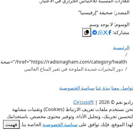
للغازات المسببة للاحتباس الحراري في الاعتبار.
المصدر: صحيفة “إزفيستيا”
الوسوم:
لا يوجد وسم
مشاركة:
الرئيسية
href="https://radionagham.com/category/health/">صحة
دور البحيرات شديدة الملوحة في تغير المناخ العالمي
تواصل معنا
نبذة عنا
سياسة الخصوصية
راديو نغم © 2026
|
Circusoft
نحن نستخدم ملفات تعريف الارتباط (Cookies) وتقنيات مشابهة
لتحسين تجربتك، وتحليل الأداء، وتوفير محتوى مخصص. باستخدامك
لهذا الموقع، فإنك توافق على
سياسة الخصوصية
الخاصة بنا.
فهمت