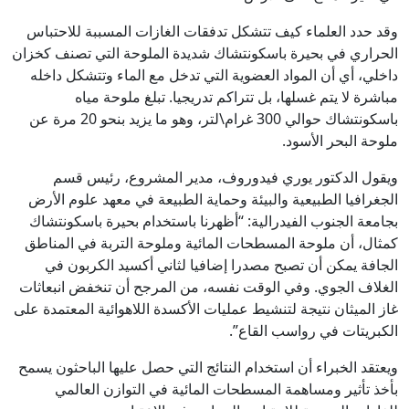
وقد حدد العلماء كيف تتشكل تدفقات الغازات المسببة للاحتباس
الحراري في بحيرة باسكونتشاك شديدة الملوحة التي تصنف كخزان
داخلي، أي أن المواد العضوية التي تدخل مع الماء وتتشكل داخله
مباشرة لا يتم غسلها، بل تتراكم تدريجيا. تبلغ ملوحة مياه
باسكونتشاك حوالي 300 غرام\لتر، وهو ما يزيد بنحو 20 مرة عن
ملوحة البحر الأسود.
ويقول الدكتور يوري فيدوروف، مدير المشروع، رئيس قسم
الجغرافيا الطبيعية والبيئة وحماية الطبيعة في معهد علوم الأرض
بجامعة الجنوب الفيدرالية: “أظهرنا باستخدام بحيرة باسكونتشاك
كمثال، أن ملوحة المسطحات المائية وملوحة التربة في المناطق
الجافة يمكن أن تصبح مصدرا إضافيا لثاني أكسيد الكربون في
الغلاف الجوي. وفي الوقت نفسه، من المرجح أن تنخفض انبعاثات
غاز الميثان نتيجة لتنشيط عمليات الأكسدة اللاهوائية المعتمدة على
الكبريتات في رواسب القاع”.
ويعتقد الخبراء أن استخدام النتائج التي حصل عليها الباحثون يسمح
بأخذ تأثير ومساهمة المسطحات المائية في التوازن العالمي