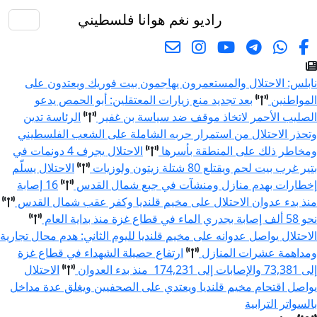
راديو نغم
هوانا فلسطيني
البحث
نابلس: الاحتلال والمستعمرون يهاجمون بيت فوريك ويعتدون على
المواطنين
بعد تجديد منع زيارات المعتقلين: أبو الحمص يدعو
الصليب الأحمر لاتخاذ موقف ضد سياسة بن غفير
الرئاسة تدين
وتحذر الاحتلال من استمرار حربه الشاملة على الشعب الفلسطيني
ومخاطر ذلك على المنطقة بأسرها
الاحتلال يجرف 4 دونمات في
بتير غرب بيت لحم ويقتلع 80 شتلة زيتون ولوزيات
الاحتلال يسلّم
إخطارات بهدم منازل ومنشآت في جبع شمال القدس
16 إصابة
منذ بدء عدوان الاحتلال على مخيم قلنديا وكفر عقب شمال القدس
نحو 58 ألف إصابة بجدري الماء في قطاع غزة منذ بداية العام
الاحتلال يواصل عدوانه على مخيم قلنديا لليوم الثاني: هدم محال تجارية
ومداهمة عشرات المنازل
ارتفاع حصيلة الشهداء في قطاع غزة
إلى 73,381 والإصابات إلى 174,231 منذ بدء العدوان
الاحتلال
يواصل اقتحام مخيم قلنديا ويعتدي على الصحفيين ويغلق عدة مداخل
بالسواتر الترابية