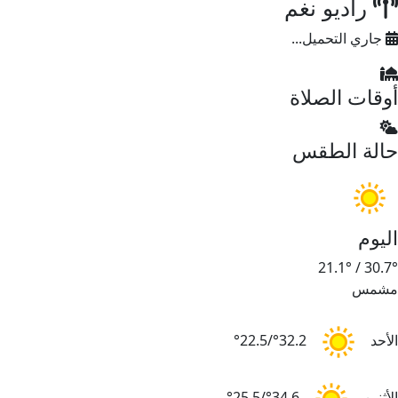
راديو نغم
جاري التحميل...
أوقات الصلاة
حالة الطقس
اليوم
21.1°
/
30.7°
مشمس
الأحد
32.2°/22.5°
الأثنين
34.6°/25.5°