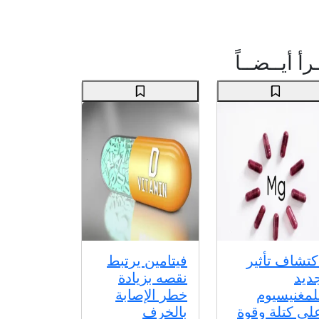
رأ أيــضــاً
كتشاف تأثير
فيتامين يرتبط
ديد
نقصه بزيادة
لمغنيسيوم
خطر الإصابة
لى كتلة وقوة
بالخرف