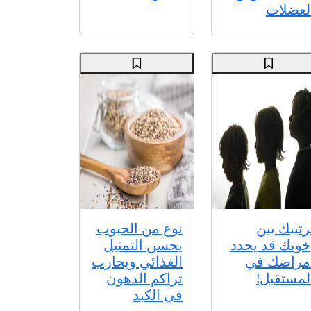
لعضلات
رتيبك بين
نوع من الحبوب
خوتك قد يحدد
يحسن التمثيل
مراضك في
الغذائي ويحارب
لمستقبل!
تراكم الدهون
في الكبد