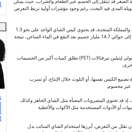
ة الصغر قد تنتقل إلى الجسم عبر الطعام والشراب، حيث يمكن
ا
لطويلة المدى قيد البحث، رغم وجود مؤشرات أولية تربط التعرض
ووفق تحليل شمل 19 دراسة أجراها باحثون في إيران والمملكة المتحدة، قد يحتوي كيس الشاي الواحد على نحو 1.3
مليار جسيم بلاستيكي وهو جاف، بينما قد يرتفع العدد إلى حوالي 14.7 مليار جسيم بعد النقع في الماء الساخن، نتيجة
وتُظهر النتائج أن الأكياس المصنوعة من النايلون أو البولي إيثيلين تيرفثالات (PET) تطلق كميات أكبر من الجسيمات
خرى.
تصنيع الكيس نفسها، أو التلوث خلال الإنتاج، أو تسرب
ل غير محسوم.
ت
 إذ قد تحتوي المشروبات المعبأة مثل الشاي الجاهز وكذلك
إ
ات أو الأدوات المستخدمة مثل الأكواب والأغطية
أ
ا
ن تقلل من التعرض، أبرزها استخدام الشاي السائب بدل