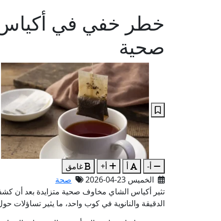
خطر خفي في أكياس 
صحية
أ-
أ
أ+
غامق
الخميس 23-04-2026
صحة
تثير أكياس الشاي مخاوف صحية متزايدة بعد أن كشفت 
الدقيقة والنانوية في كوب واحد، ما يثير تساؤلات حول