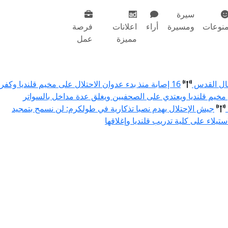
سيرة
نوعات
ومسيرة
أراء
اعلانات
فرصة
مميزة
عمل
مال القدس
16 إصابة منذ بدء عدوان الاحتلال على مخيم قلنديا وكفر
 مخيم قلنديا ويعتدي على الصحفيين ويغلق عدة مداخل بالسواتر
جيش الإحتلال يهدم نصبا تذكارية في طولكرم: لن نسمح بتمجيد
استيلاء على كلية تدريب قلنديا وإغلاقها