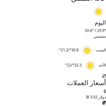
اليوم
20.6°
/
29.9°
مشمس
السبت
30.8°/21.2°
الأحد
32.3°/22°
أسعار العملات
دولار
3.02 ₪