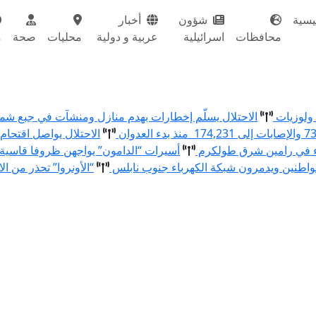
يسية
شؤون
أخبار
محافظات
اسرائيلية
عربية و دولية
محليات
صحة
م
الاحتلال يسلّم إخطارات بهدم منازل ومنشآت في جبع ش
الاحتلال يواصل اقتحام
ء في رامين شرق طولكرم
أسيرات “الدامون” يواجهن ظروفا قاسية
اطنين ويدمرون شبكة الكهرباء جنوب نابلس
“الأونروا” تحذر من ال