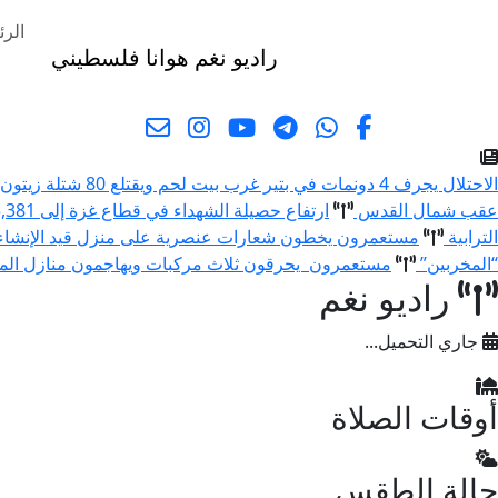
الرئ
راديو نغم
هوانا فلسطيني
البحث
الاحتلال يجرف 4 دونمات في بتير غرب بيت لحم ويقتلع 80 شتلة زيتون ولوزيات
عقب شمال القدس
ارتفاع حصيلة الشهداء في قطاع غزة إلى 73,381 والإصابات إلى 174,231 منذ بدء العدوان
الترابية
مستعمرون يخطون شعارات عنصرية على منزل قيد الإنشا
“المخربين”
مستعمرون يحرقون ثلاث مركبات ويهاجمون منازل المو
راديو نغم
جاري التحميل...
أوقات الصلاة
حالة الطقس