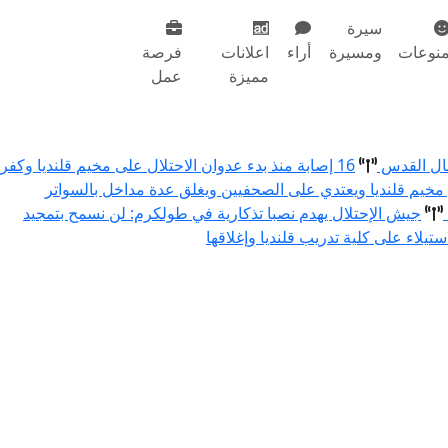
سيرة
نوعات
ومسيرة
أراء
اعلانات
فرصة
مميزة
عمل
مال القدس
16 إصابة منذ بدء عدوان الاحتلال على مخيم قلنديا وكفر
 مخيم قلنديا ويعتدي على الصحفيين ويغلق عدة مداخل بالسواتر
جيش الإحتلال يهدم نصبا تذكارية في طولكرم: لن نسمح بتمجيد
استيلاء على كلية تدريب قلنديا وإغلاقها