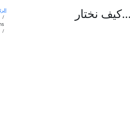
…كيف نختار
الرئ
ns