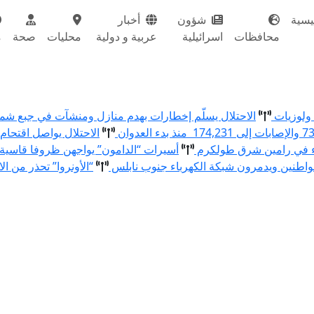
يسية
شؤون
أخبار
محافظات
اسرائيلية
عربية و دولية
محليات
صحة
م
الاحتلال يسلّم إخطارات بهدم منازل ومنشآت في جبع ش
الاحتلال يواصل اقتحام
ء في رامين شرق طولكرم
أسيرات “الدامون” يواجهن ظروفا قاسية
اطنين ويدمرون شبكة الكهرباء جنوب نابلس
“الأونروا” تحذر من ال