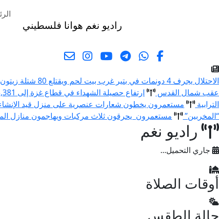
الرئ
راديو نغم
هوانا فلسطيني
البحث
الاحتلال يجرف 4 دونمات في بتير غرب بيت لحم ويقتلع 80 شتلة زيتون ولوزيات
عقب شمال القدس
ارتفاع حصيلة الشهداء في قطاع غزة إلى 73,381 والإصابات إلى 174,231 منذ بدء العدوان
الترابية
مستعمرون يخطون شعارات عنصرية على منزل قيد الإنشا
“المخربين”
مستعمرون يحرقون ثلاث مركبات ويهاجمون منازل المو
راديو نغم
جاري التحميل...
أوقات الصلاة
حالة الطقس