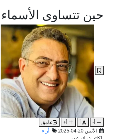
حين تتساوى الأسماء
أ-
أ
أ+
غامق
الأثنين 20-04-2026
أراء
الكاتب: رائد عمر