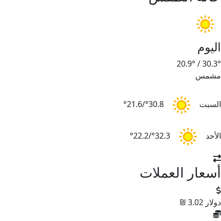
اليوم
20.9°
/
30.3°
مشمس
السبت
30.8°/21.6°
الأحد
32.3°/22.2°
أسعار العملات
دولار
3.02 ₪