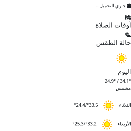
جاري التحميل...
أوقات الصلاة
حالة الطقس
اليوم
24.9°
/
34.1°
مشمس
الثلاثاء
33.5°/24.4°
الأربعاء
33.2°/25.3°