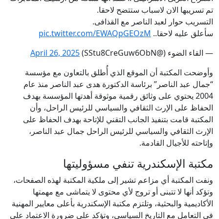
تم تسريبها الان لاسباب ستتضح لاحقا.
التسريب حوار لعبد الناصر مع القذافى.
سأعلق عليه لاحقا..
pic.twitter.com/EWAQpGEOzM
— القاء الضوء (@SStu8CreGuw6ObN)
April 26, 2025
وأوضحت المكتبة أن الموقع الذي أُطلق بالتعاون مع مؤسسة
“جمال عبد الناصر” برئاسة الدكتورة هدى عبد الناصر منذ عام
2004 يحتوي على وثائق رقمية موثوقة أهدتها المؤسسة بهدف
الحفاظ على الإرث الثقافي والسياسي للرئيس الراحل، وأن
المكتبة قامت بتنفيذ الجانب التقني للإتاحة بهدف الحفاظ على
الإرث الثقافي والسياسي للرئيس الراحل جمال عبد الناصر،
وإتاحته للأجيال القادمة.
مكتبة الإسكندرية تنفي مسؤوليتها
ونفت المكتبة أي مزاعم تشير إلى ملكية المكتبة لهذه الصفحات،
وتؤكد أنها لا تتبنى أو تروج لأي محتوى لا يتماشى مع مهمتها
الأكاديمية والبحثية، وتلتزم مكتبة الإسكندرية بأعلى معايير المهنية
في التعامل مع التاريخ السياسي، وتؤكد على ضرورة الاعتماد على