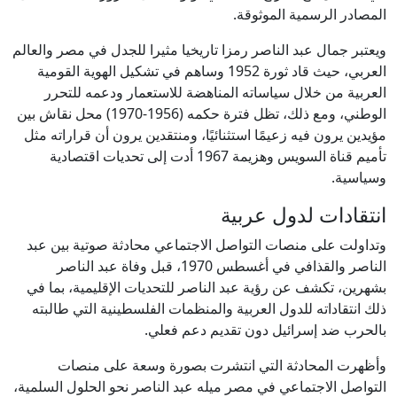
المصادر الرسمية الموثوقة.
ويعتبر جمال عبد الناصر رمزا تاريخيا مثيرا للجدل في مصر والعالم
العربي، حيث قاد ثورة 1952 وساهم في تشكيل الهوية القومية
العربية من خلال سياساته المناهضة للاستعمار ودعمه للتحرر
الوطني، ومع ذلك، تظل فترة حكمه (1956-1970) محل نقاش بين
مؤيدين يرون فيه زعيمًا استثنائيًا، ومنتقدين يرون أن قراراته مثل
تأميم قناة السويس وهزيمة 1967 أدت إلى تحديات اقتصادية
وسياسية.
انتقادات لدول عربية
وتداولت على منصات التواصل الاجتماعي محادثة صوتية بين عبد
الناصر والقذافي في أغسطس 1970، قبل وفاة عبد الناصر
بشهرين، تكشف عن رؤية عبد الناصر للتحديات الإقليمية، بما في
ذلك انتقاداته للدول العربية والمنظمات الفلسطينية التي طالبته
بالحرب ضد إسرائيل دون تقديم دعم فعلي.
وأظهرت المحادثة التي انتشرت بصورة وسعة على منصات
التواصل الاجتماعي في مصر ميله عبد الناصر نحو الحلول السلمية،