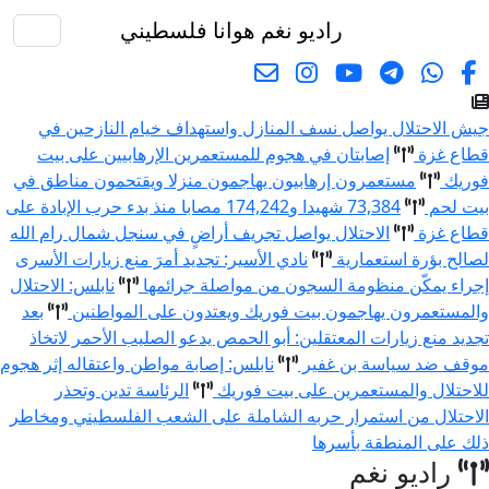
راديو نغم
هوانا فلسطيني
البحث
جيش الاحتلال يواصل نسف المنازل واستهداف خيام النازحين في
قطاع غزة
إصابتان في هجوم للمستعمرين الإرهابيين على بيت
فوريك
مستعمرون إرهابيون يهاجمون منزلا ويقتحمون مناطق في
بيت لحم
73,384 شهيدا و174,242 مصابا منذ بدء حرب الإبادة على
قطاع غزة
الاحتلال يواصل تجريف أراضٍ في سنجل شمال رام الله
لصالح بؤرة استعمارية
نادي الأسير: تجديد أمرَ منع زيارات الأسرى
إجراء يمكّن منظومة السجون من مواصلة جرائمها
نابلس: الاحتلال
والمستعمرون يهاجمون بيت فوريك ويعتدون على المواطنين
بعد
تجديد منع زيارات المعتقلين: أبو الحمص يدعو الصليب الأحمر لاتخاذ
موقف ضد سياسة بن غفير
نابلس: إصابة مواطن واعتقاله إثر هجوم
للاحتلال والمستعمرين على بيت فوريك
الرئاسة تدين وتحذر
الاحتلال من استمرار حربه الشاملة على الشعب الفلسطيني ومخاطر
ذلك على المنطقة بأسرها
راديو نغم