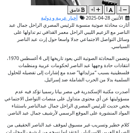
أ-
أ
أ+
غامق
الأثنين 28-04-2025
أخبار عربية و دولية
أثارت محادثة صوتية منسوبة للرئيس المصري الراحل جمال عبد
الناصر مع الزعيم الليبي الراحل معمر القذافي تم تداولها على
وسائل التواصل الاجتماعي جدلا واسعا حول إرث عبد الناصر
السياسي.
وتضمن المحادثة الصوتية التي يعود تاريخها إلى 4 أغسطس 1970،
انتقادات حادة وجهها عبد الناصر لحكومات عربية ومنظمات
فلسطينية بسبب “مزايداتها” ضده مع إشارات إلى تفضيله للحلول
السلمية بدلا من الحرب الشاملة ضد إسرائيل.
أصدرت مكتبة الإسكندرية في مصر بيانا رسميا تؤكد فيه عدم
مسؤوليتها عن أي محتوى متداول على منصات التواصل الاجتماعي
يخص حديث للرئيس المصري الراحل جمال عبدالناصر باستثناء
المواد المنشورة على الموقع الرسمي لأرشيف جمال عبد الناصر.
كلام خطير وتسريب غير مسبوق لموقف عبد الناصر الحقيقى من
الصراع العربى الاسرائيلى .اعتقد انها نسخه من ارشيف المخابرات