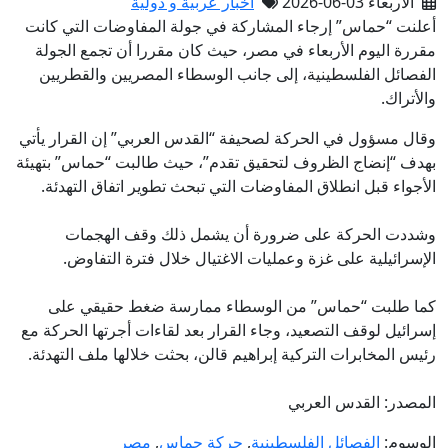
الأربعاء 03-06-2026
أخبار عربية و دولية
أعلنت “حماس” إرجاء المشاركة في جولة المفاوضات التي كانت
مقررة اليوم الأربعاء في مصر، حيث كان مقررا أن تجمع الجولة
الفصائل الفلسطينية، إلى جانب الوسطاء المصريين والقطريين
والأتراك.
وقال مسؤول في الحركة لصحيفة “القدس العربي” إن القرار يأتي
بهدف “إنضاج الظروف لتحقيق تقدم”، حيث طالبت “حماس” بتهيئة
الأجواء قبل انطلاق المفاوضات التي تبحث تطوير اتفاق التهدئة.
وشددت الحركة على ضرورة أن يشمل ذلك وقف الهجمات
الإسرائيلية على غزة وعمليات الاغتيال خلال فترة التفاوض.
كما طلبت “حماس” من الوسطاء ممارسة ضغط حقيقي على
إسرائيل لوقف التصعيد، وجاء القرار بعد لقاءات أجرتها الحركة مع
رئيس المخابرات التركية إبراهيم قالن، بحثت خلالها ملف التهدئة.
المصدر: القدس العربي
الوسوم:
الفصائل الفلسطينية
,
حركة حماس
,
مصر