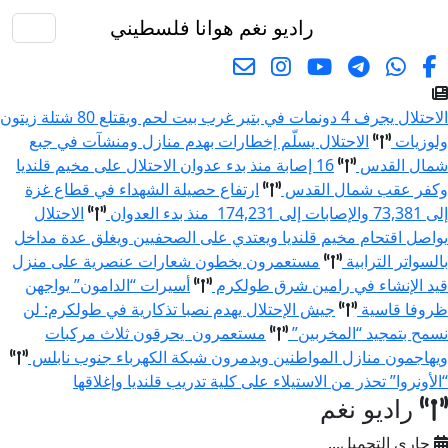
راديو نغم
هوانا فلسطيني
البحث
الاحتلال يجرف 4 دونمات في بتير غرب بيت لحم ويقتلع 80 شتلة زيتون
ولوزيات
الاحتلال يسلّم إخطارات بهدم منازل ومنشآت في جبع
شمال القدس
16 إصابة منذ بدء عدوان الاحتلال على مخيم قلنديا
وكفر عقب شمال القدس
ارتفاع حصيلة الشهداء في قطاع غزة
إلى 73,381 والإصابات إلى 174,231 منذ بدء العدوان
الاحتلال
يواصل اقتحام مخيم قلنديا ويعتدي على الصحفيين ويغلق عدة مداخل
بالسواتر الترابية
مستعمرون يخطون شعارات عنصرية على منزل
قيد الإنشاء في رامين شرق طولكرم
أسيرات “الدامون” يواجهن
ظروفا قاسية
جيش الإحتلال يهدم نصبا تذكارية في طولكرم: لن
نسمح بتمجيد “المخربين”
مستعمرون يحرقون ثلاث مركبات
ويهاجمون منازل المواطنين ويدمرون شبكة الكهرباء جنوب نابلس
“الأونروا” تحذر من الاستيلاء على كلية تدريب قلنديا وإغلاقها
راديو نغم
جاري التحميل...