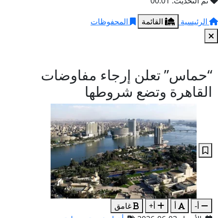
تم التحديث: 00:01
الرئيسية
القائمة
المحفوظات
“حماس” تعلن إرجاء مفاوضات
القاهرة وتضع شروطها
أ-
أ
أ+
غامق