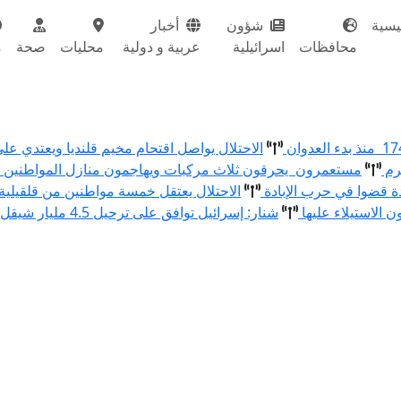
يسية
شؤون
أخبار
محافظات
اسرائيلية
عربية و دولية
محليات
صحة
م
الاحتلال يواصل اقتحام مخيم قلنديا ويعتدي عل
رم
مستعمرون يحرقون ثلاث مركبات ويهاجمون منازل المواطنين و
الاحتلال يعتقل خمسة مواطنين من قلقيلية
الاستيلاء عليها
شنار: إسرائيل توافق على ترحيل 4.5 مليار شيقل من الفائض لدى البنوك الفلسطينية