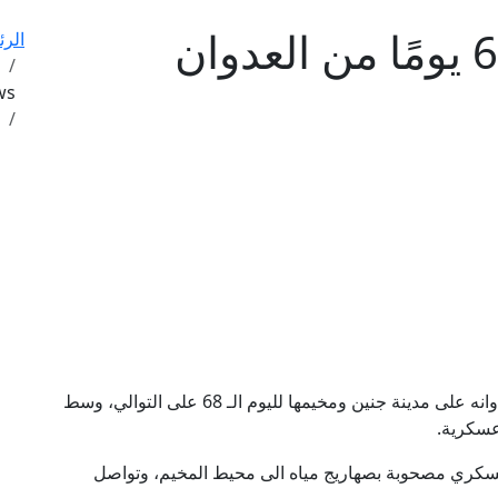
جنين تحت الحصار: 68 يومًا من العدوان
الرئ
ews
السبت – ٢٩-٣-٢٠٢٥: يواصل الاحتلال الإسرائيلي، عدوانه على مدينة جنين ومخيمها لليوم الـ 68 على التوالي، وسط
عسكرية.
عسكري مصحوبة بصهاريج مياه الى محيط المخيم، وتواصل