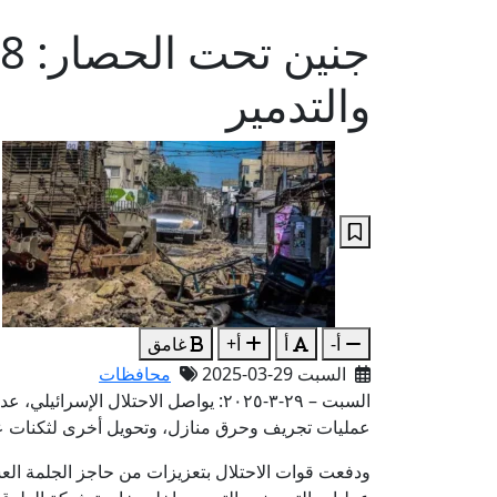
والتدمير
أ-
أ
أ+
غامق
السبت 29-03-2025
محافظات
عمليات تجريف وحرق منازل، وتحويل أخرى لثكنات 
ودفعت قوات الاحتلال بتعزيزات من حاجز الجلمة ال