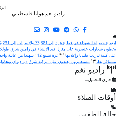
الرئ
راديو نغم
هوانا فلسطيني
البحث
ارتفاع حصيلة الشهداء في قطاع غزة إلى 73,381 والإصابات إلى 174,231 منذ بدء العدوان
يخطون شعارات عنصرية على منزل قيد الإنشاء في رامين شرق طولك
على كلية تدريب قلنديا وإغلاقها
غزة تشيع 112 شهيدا من عائلة واحدة قضوا في حرب الإبادة
بمسافر يطا
مستعمرون يعتدون على مركبة شرق دير دبوان ويحاولون 
راديو نغم
جاري التحميل...
أوقات الصلاة
حالة الطقس