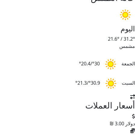
اليوم
21.6°
/
31.2°
مشمس
الجمعة
30°/20.4°
السبت
30.9°/21.3°
أسعار العملات
دولار
3.00 ₪