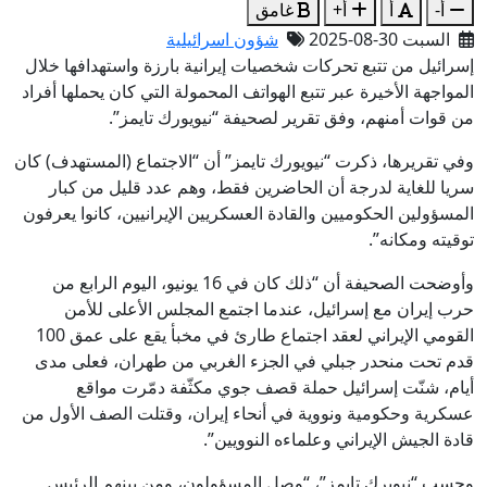
أ-
أ
أ+
غامق
السبت 30-08-2025
شؤون اسرائيلية
إسرائيل من تتبع تحركات شخصيات إيرانية بارزة واستهدافها خلال
المواجهة الأخيرة عبر تتبع الهواتف المحمولة التي كان يحملها أفراد
من قوات أمنهم، وفق تقرير لصحيفة “نيويورك تايمز”.
وفي تقريرها، ذكرت “نيويورك تايمز” أن “الاجتماع (المستهدف) كان
سريا للغاية لدرجة أن الحاضرين فقط، وهم عدد قليل من كبار
المسؤولين الحكوميين والقادة العسكريين الإيرانيين، كانوا يعرفون
توقيته ومكانه”.
وأوضحت الصحيفة أن “ذلك كان في 16 يونيو، اليوم الرابع من
حرب إيران مع إسرائيل، عندما اجتمع المجلس الأعلى للأمن
القومي الإيراني لعقد اجتماع طارئ في مخبأ يقع على عمق 100
قدم تحت منحدر جبلي في الجزء الغربي من طهران، فعلى مدى
أيام، شنّت إسرائيل حملة قصف جوي مكثّفة دمّرت مواقع
عسكرية وحكومية ونووية في أنحاء إيران، وقتلت الصف الأول من
قادة الجيش الإيراني وعلماءه النوويين”.
وحسب “نيويرك تايمز”، “وصل المسؤولون، ومن بينهم الرئيس