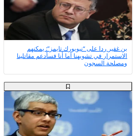
بن غفير ردا على “نيويورك تايمز”: يمكنهم
الاستمرار في تشويهنا أما أنا فسأدعم مقاتلينا
ومصلحة السجون