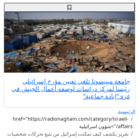
جامعة مينيسوتا تلغي تعيين مؤرخ إسرائيلي
رئيسا لمركز دراسات لوصفه أعمال الجيش في
غزة “إبادة جماعية”
الرئيسية
href="https://radionagham.com/category/israeli-
affairs/">شؤون اسرائيلية
تقرير يكشف كيف تمكنت إسرائيل من تتبع تحركات شخصيات