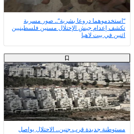
“استخدموهما دروعا بشرية”.. صور مسربة
تكشف إعدام جيش الإحتلال مسنين فلسطينيين
اثنين في بيت لاهيا
مستوطنة جديدة قرب جنين.. الاحتلال يواصل