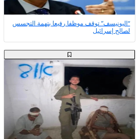
“اليونيسف” توقف موظفا رفيعا بتهمة التجسس
لصالح إسرائيل