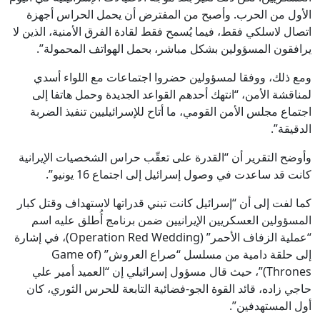
الأول من الحرب. وأصبح من المفترض أن يحمل الحراس أجهزة
اتصال لاسلكي فقط، فيما يُسمح فقط لقادة الفرق الأمنية، الذين لا
يرافقون المسؤولين بشكل مباشر، بحمل الهواتف المحمولة”.
ومع ذلك، ووفقا لمسؤولين حضروا اجتماعات مع اللواء أسدي
لمناقشة الأمن، “انتهك أحدهم القواعد الجديدة وحمل هاتفا إلى
اجتماع مجلس الأمن القومي، ما أتاح للإسرائيليين تنفيذ الضربة
الدقيقة”.
وأوضح التقرير أن “القدرة على تعقّب حراس الشخصيات الإيرانية
كانت قد ساعدت في وصول إسرائيل إلى اجتماع 16 يونيو”.
كما لفت إلى أن “إسرائيل كانت تبني قدراتها لاستهداف وقتل كبار
المسؤولين العسكريين الإيرانيين ضمن برنامج أُطلق عليه اسم
“عملية الزفاف الأحمر” (Operation Red Wedding)، في إشارة
إلى حلقة دامية من مسلسل “صراع العروش” (Game of
Thrones)”، حيث قال مسؤول إسرائيلي إن “العميد أمير علي
حاجي زاده، قائد القوة الجو-فضائية التابعة للحرس الثوري، كان
أول المستهدفين”.