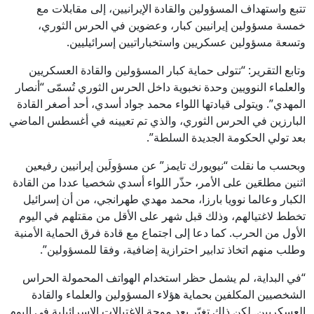
تتبع واستهداف المسؤولين والقادة الإيرانيين، إلى مقابلات مع
خمسة مسؤولين إيرانيين كبار، وعضوين في الحرس الثوري،
وتسعة مسؤولين عسكريين واستخباراتيين إسرائيليين.
وتابع التقرير: “تتولى حماية كبار المسؤولين والقادة العسكريين
والعلماء النوويين وحدة نخبوية داخل الحرس الثوري تُسمّى “أنصار
المهدي”. ويتولى قيادتها اللواء محمد جواد أسدي، أحد أصغر القادة
البارزين في الحرس الثوري، والذي تم تعيينه في أغسطس الماضي
بعد تولي الحكومة الجديدة السلطة”.
وبحسب ما نقلت “نيويورك تايمز” عن مسؤولَين إيرانيين رفيعين
اثنين مطلعَين على الأمر، حذّر اللواء أسدي شخصيا عددا من القادة
الكبار وعالما نوويا بارزا، محمد مهدي طهرانجي، من أن إسرائيل
تخطط لاغتيالهم، وذلك قبل شهر على الأقل من مقتلهم في اليوم
الأول من الحرب. كما دعا إلى اجتماع مع قادة فرق الحماية الأمنية
وطلب منهم اتخاذ تدابير احترازية إضافية، وفقا للمسؤولين”.
“في البداية، لم يشمل حظر استخدام الهواتف المحمولة الحراس
الشخصيين المكلفين بحماية هؤلاء المسؤولين والعلماء والقادة
العسكريين. لكن ذلك تغيّر بعد موجة الاغتيالات الإسرائيلية في اليوم