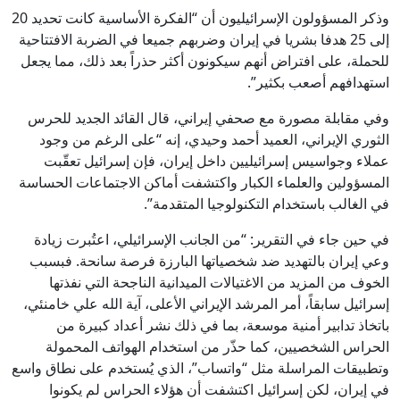
وذكر المسؤولون الإسرائيليون أن “الفكرة الأساسية كانت تحديد 20
إلى 25 هدفا بشريا في إيران وضربهم جميعا في الضربة الافتتاحية
للحملة، على افتراض أنهم سيكونون أكثر حذراً بعد ذلك، مما يجعل
استهدافهم أصعب بكثير”.
وفي مقابلة مصورة مع صحفي إيراني، قال القائد الجديد للحرس
الثوري الإيراني، العميد أحمد وحيدي، إنه “على الرغم من وجود
عملاء وجواسيس إسرائيليين داخل إيران، فإن إسرائيل تعقّبت
المسؤولين والعلماء الكبار واكتشفت أماكن الاجتماعات الحساسة
في الغالب باستخدام التكنولوجيا المتقدمة”.
في حين جاء في التقرير: “من الجانب الإسرائيلي، اعتُبرت زيادة
وعي إيران بالتهديد ضد شخصياتها البارزة فرصة سانحة. فبسبب
الخوف من المزيد من الاغتيالات الميدانية الناجحة التي نفذتها
إسرائيل سابقاً، أمر المرشد الإيراني الأعلى، آية الله علي خامنئي،
باتخاذ تدابير أمنية موسعة، بما في ذلك نشر أعداد كبيرة من
الحراس الشخصيين، كما حذّر من استخدام الهواتف المحمولة
وتطبيقات المراسلة مثل “واتساب”، الذي يُستخدم على نطاق واسع
في إيران، لكن إسرائيل اكتشفت أن هؤلاء الحراس لم يكونوا