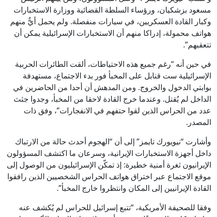
مسعود بزشكيان، ورؤساء السلطة القضائية ووزارة الاستخبارات
وكبار القادة العسكريين، في سيارات منفصلة. ولم يحمل أيٌّ منهم
هواتف محمولة، إدراكا منهم أن الاستخبارات الإسرائيلية يمكن أن
تتعقبهم”.
في حين أنه “رغم جميع هذه الاحتياطات، ألقت الطائرات الحربية
الإسرائيلية ست قنابل على المخبأ فور بدء الاجتماع، مستهدفة
بوابتي الدخول والخروج. ومن المدهش أن أحدا من الحاضرين في
الداخل لم يُقتل. وعندما خرج القادة لاحقا من المخبأ، وجدوا جثث
عدد من الحراس الذين لقوا حتفهم في الانفجارات”، وفق ذات
المصدر.
وأشارت “نيويورك تايمز” إلى أن “الهجوم أحدث حالة من الارتباك
داخل أجهزة الاستخبارات الإيرانية، وسرعان ما اكتشف المسؤولون
الإيرانيون ثغرة أمنية خطيرة: إذ تمكّن الإسرائيليون من الوصول إلى
موقع الاجتماع عبر اختراق هواتف الحراس الشخصيين الذين رافقوا
القادة الإيرانيين إلى المكان وانتظروا خارج المخبأ”.
وفقا للصحيفة الأمريكية، “تتبع إسرائيل للحراس لم يُكشف عنه