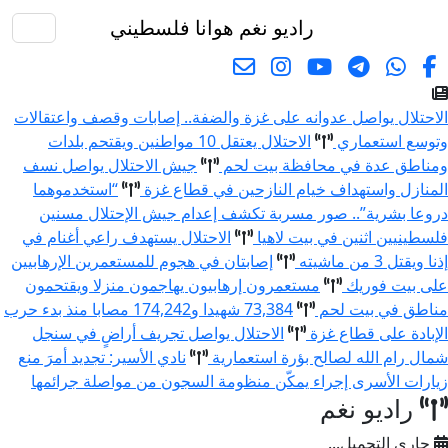
راديو نغم
هوانا فلسطيني
البحث
الاحتلال يواصل عدوانه على غزة والضفة.. إصابات وقصف واعتقالات
وتوسع استعماري
الاحتلال يعتقل 10 مواطنين ويقتحم بلدات
ومناطق عدة في محافظة بيت لحم
جيش الاحتلال يواصل نسف
المنازل واستهداف خيام النازحين في قطاع غزة
“استخدموهما
دروعا بشرية”.. صور مسربة تكشف إعدام جيش الإحتلال مسنين
فلسطينيين اثنين في بيت لاهيا
الاحتلال يستهدف راعي أغنام في
إذنا ويقتل 3 من ماشيته
إصابتان في هجوم للمستعمرين الإرهابيين
على بيت فوريك
مستعمرون إرهابيون يهاجمون منزلا ويقتحمون
مناطق في بيت لحم
73,384 شهيدا و174,242 مصابا منذ بدء حرب
الإبادة على قطاع غزة
الاحتلال يواصل تجريف أراضٍ في سنجل
شمال رام الله لصالح بؤرة استعمارية
نادي الأسير: تجديد أمرَ منع
زيارات الأسرى إجراء يمكّن منظومة السجون من مواصلة جرائمها
راديو نغم
جاري التحميل...