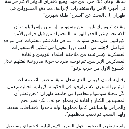
سابقا. وكان ذلك جزءًا من جهد أوسع لاختراق الدوائر الأكثر حراسة
في أجهزة الأمن والاستخبارات الإيرانية، مما دفع المسؤولين في
طهران إلى البحث عن “أشباح” طيلة شهرين”.
ونقلت “نيويورك تايمز” عن مسؤولين إيرانيين وإسرائيليين، أن
“الاستخدام غير الحذر للهواتف المحمولة من قبل حراس الأمن
الإيرانيين على مدى سنوات – بما في ذلك نشر محتويات على مواقع
التواصل الاجتماعي – لعب دورا محوريا في تمكين الاستخبارات
العسكرية الإسرائيلية من ملاحقة العلماء النوويين والقادة
العسكريين الإيرانيين، ثم توجيه ضربات جوية صاروخية لقتلهم خلال
الأسبوع الأول من حرب يونيو”.
وقال ساسان كريمي، الذي شغل سابقا منصب نائب مساعد
الرئيس للشؤون الاستراتيجية في الحكومة الإيرانية الحالية ويعمل
الآن محللا سياسيا ومحاضرا في جامعة طهران: “نحن نعلم أن
المسؤولين الكبار والقادة لم يحملوا هواتف، لكن نظراءهم
والحراس والسائقين كانوا يحملونها، ولم يأخذوا الاحتياطات بجدية،
ولهذا السبب تم تعقب معظمهم”.
واستند تقرير الصحيفة حول الضربة الإسرائيلية للاجتماع، وتفاصيل