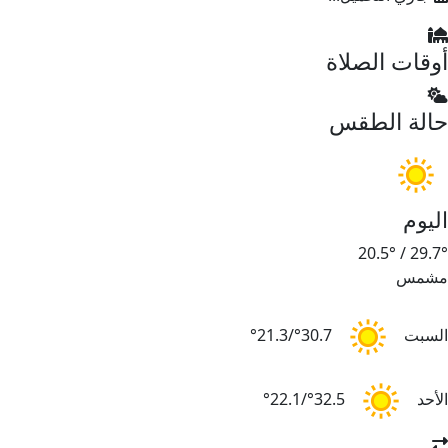
وقات الصلاة
الة الطقس
ليوم
20.5°
/
29.7
شمس
لسبت
30.7°/21.3°
لأحد
32.5°/22.1°