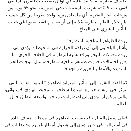
أضعاف مقارنة بما كانت عليه في أوائل تسعينيات القرن الماضي.
ففي عام 2025، شهدت المحيطات في المتوسط نحو 65 يوما من
موجات الحر البحرية، أي ما يعادل يوما واحدا تقريبا من كل خمسة
أيام خلال العام، مقارنة بثلاثة إلى أربعة أيام فقط سنويا في غياب
التأثير البشري على المناخ.
زيادة الظواهر المناخية المتطرفة
وأشار الباحثون إلى أن تراكم الحرارة في المحيطات يؤدي إلى
زيادة معدلات التبخر ورفع نسبة الرطوبة في الغلاف الجوي، ما
يعزز احتمالات حدوث ظواهر مناخية متطرفة، مثل موجات الحر
الشديدة والأمطار الغزيرة والجفاف.
كما لفت التقرير إلى التأثير المتزايد لظاهرة “النينيو” القوية، التي
تتمثل في ارتفاع حرارة المياه السطحية بالمحيط الهادئ الاستوائي،
والتي يمكن أن تؤدي إلى اضطرابات مناخية واسعة النطاق حول
العالم.
فعلى سبيل المثال، قد تتسبب الظاهرة في موجات جفاف حادة
في أستراليا، في حين تؤدي إلى هطول أمطار غزيرة وفيضانات في