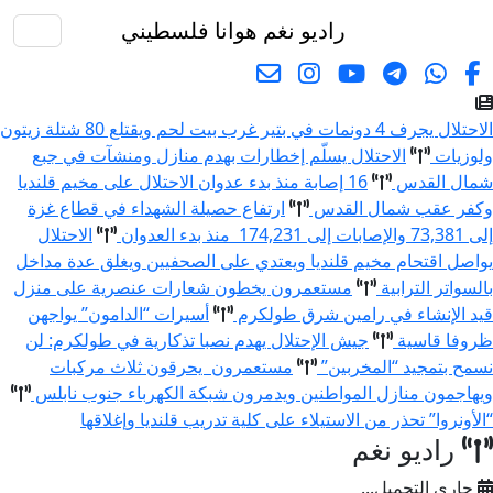
راديو نغم
هوانا فلسطيني
البحث
الاحتلال يجرف 4 دونمات في بتير غرب بيت لحم ويقتلع 80 شتلة زيتون
لوزيات
الاحتلال يسلّم إخطارات بهدم منازل ومنشآت في جبع
مال القدس
16 إصابة منذ بدء عدوان الاحتلال على مخيم قلنديا
كفر عقب شمال القدس
ارتفاع حصيلة الشهداء في قطاع غزة
73 والإصابات إلى 174,231 منذ بدء العدوان
الاحتلال
واصل اقتحام مخيم قلنديا ويعتدي على الصحفيين ويغلق عدة مداخل
السواتر الترابية
مستعمرون يخطون شعارات عنصرية على منزل
يد الإنشاء في رامين شرق طولكرم
أسيرات “الدامون” يواجهن
روفا قاسية
جيش الإحتلال يهدم نصبا تذكارية في طولكرم: لن
سمح بتمجيد “المخربين”
مستعمرون يحرقون ثلاث مركبات
يهاجمون منازل المواطنين ويدمرون شبكة الكهرباء جنوب نابلس
الأونروا” تحذر من الاستيلاء على كلية تدريب قلنديا وإغلاقها
راديو نغم
جاري التحميل...