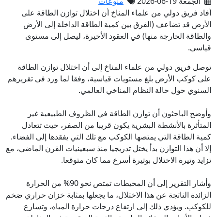
الجمعة 19-06-2026
منوعات
أفاد فريق دولي من علماء المناخ أن اختلال توازن الطاقة على
الأرض قد تضاعف (الفرق بين كمية الطاقة الداخلة إلى الأرض
والطاقة الخارجة منها) في العقود الأخيرة، ليصل إلى مستوى
قياسي.
توصل فريق دولي من علماء المناخ إلى أن اختلال توازن الطاقة
على كوكب الأرض بلغ مستويات قياسية، وفقا لما ورد في تقريرهم
السنوي حول حالة النظام المناخي العالمي.
وأوضح الباحثون أن توازن الطاقة في الظروف الطبيعية غير
المتأثرة بالأنشطة البشرية يكون قريبا من الصفر، حيث تتعادل
كمية الطاقة التي يمتصها الكوكب مع تلك التي يفقدها إلى الفضاء.
إلا أن هذا التوازن بدأ يختل تدريجيا منذ سبعينيات القرن الماضي، مع
تزايد وتيرة الاختلال بوتيرة أسرع مما كان متوقعا.
وأشار التقرير إلى أن المحيطات تمتص نحو 90% من الحرارة
الزائدة الناتجة عن هذا الاختلال، ما يجعلها بمثابة خزان حراري ضخم
للكوكب. ويؤدي ذلك إلى ارتفاع درجات حرارة المياه، وتسارع