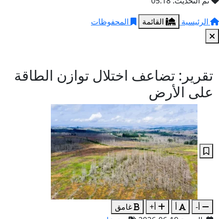
تم التحديث: 05:18
الرئيسية
القائمة
المحفوظات
تقرير: تضاعف اختلال توازن الطاقة
على الأرض
أ-
أ
أ+
غامق