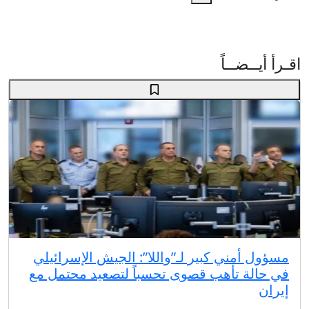
اقـرأ أيــضــاً
مسؤول أمني كبير لـ”واللا”: الجيش الإسرائيلي
في حالة تأهب قصوى تحسباً لتصعيد محتمل مع
إيران