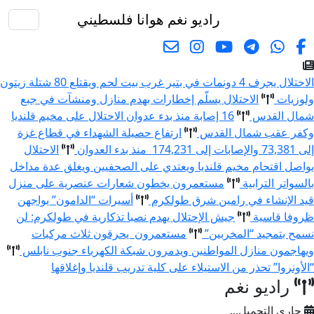
راديو نغم
هوانا فلسطيني
البحث
الاحتلال يجرف 4 دونمات في بتير غرب بيت لحم ويقتلع 80 شتلة زيتون
ولوزيات
الاحتلال يسلّم إخطارات بهدم منازل ومنشآت في جبع
شمال القدس
16 إصابة منذ بدء عدوان الاحتلال على مخيم قلنديا
وكفر عقب شمال القدس
ارتفاع حصيلة الشهداء في قطاع غزة
إلى 73,381 والإصابات إلى 174,231 منذ بدء العدوان
الاحتلال
يواصل اقتحام مخيم قلنديا ويعتدي على الصحفيين ويغلق عدة مداخل
بالسواتر الترابية
مستعمرون يخطون شعارات عنصرية على منزل
قيد الإنشاء في رامين شرق طولكرم
أسيرات “الدامون” يواجهن
ظروفا قاسية
جيش الإحتلال يهدم نصبا تذكارية في طولكرم: لن
نسمح بتمجيد “المخربين”
مستعمرون يحرقون ثلاث مركبات
ويهاجمون منازل المواطنين ويدمرون شبكة الكهرباء جنوب نابلس
“الأونروا” تحذر من الاستيلاء على كلية تدريب قلنديا وإغلاقها
راديو نغم
جاري التحميل...