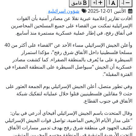
أ-
أ
أ+
غامق
الأثنين 01-12-2025
شؤون اسرائيلية
أفادت تقارير إعلامية عبرية نقلا عن مصادر أمنية بأن القوات
الإسرائيلية تمكنت من القضاء على جميع المسلحين المحاصرين
في أنفاق رفح، في إطار عملية عسكرية مستمرة منذ أسابيع.
وأعلن الجيش الإسرائيلي مساء الأحد عن “القضاء على أكثر من 40
مسلحا فلسطينيا داخل الأنفاق شرق رفح”، مؤكدا استمرار
السيطرة على ما يُعرف بالمنطقة الصفراء. كما كشفت مصادر
عسكرية أن الجيش “سيواصل السيطرة على المنطقة الصفراء في
الفترة المقبلة”.
وفي تطور متصل، أعلن الجيش الإسرائيلي يوم الجمعة العثور على
جثث 9 مقاتلين فلسطينيين قتلوا خلال عملياته لتفكيك شبكة
الأنفاق في جنوب القطاع.
وقال المتحدث باسم الجيش الإسرائيلي أفيخاي أدرعي في بيان:
“على مدار الأيام الأربعين الماضية، تواصل قوات الجيش الإسرائيلي
تكثيف الجهود في منطقة شرق رفح بهدف تدمير مسارات الأنفاق
التحت الأرضية المتبقية في المنطقة وحسم المخربين المتبقين