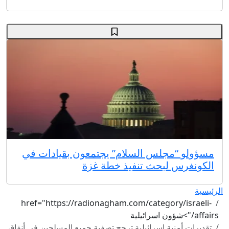
مسؤولو “مجلس السلام” يجتمعون بقيادات في
الكونغرس لبحث تنفيذ خطة غزة
الرئيسية
href="https://radionagham.com/category/israeli-
affairs/">شؤون اسرائيلية
تقديرات أمنية إسرائيلية ترجح تصفية جميع المسلحين في أنفاق