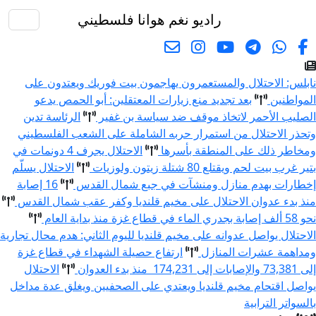
راديو نغم
هوانا فلسطيني
البحث
ابلس: الاحتلال والمستعمرون يهاجمون بيت فوريك ويعتدون على
لمواطنين
بعد تجديد منع زيارات المعتقلين: أبو الحمص يدعو
لصليب الأحمر لاتخاذ موقف ضد سياسة بن غفير
الرئاسة تدين
تحذر الاحتلال من استمرار حربه الشاملة على الشعب الفلسطيني
مخاطر ذلك على المنطقة بأسرها
الاحتلال يجرف 4 دونمات في
ير غرب بيت لحم ويقتلع 80 شتلة زيتون ولوزيات
الاحتلال يسلّم
خطارات بهدم منازل ومنشآت في جبع شمال القدس
16 إصابة
نذ بدء عدوان الاحتلال على مخيم قلنديا وكفر عقب شمال القدس
ف إصابة بجدري الماء في قطاع غزة منذ بداية العام
لاحتلال يواصل عدوانه على مخيم قلنديا لليوم الثاني: هدم محال تجارية
مداهمة عشرات المنازل
ارتفاع حصيلة الشهداء في قطاع غزة
73 والإصابات إلى 174,231 منذ بدء العدوان
الاحتلال
واصل اقتحام مخيم قلنديا ويعتدي على الصحفيين ويغلق عدة مداخل
السواتر الترابية