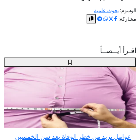
الوسوم:
بحوث علمية
مشاركة:
اقـرأ أيــضــاً
عوامل تزيد من خطر الوفاة بعد سن الخمسين