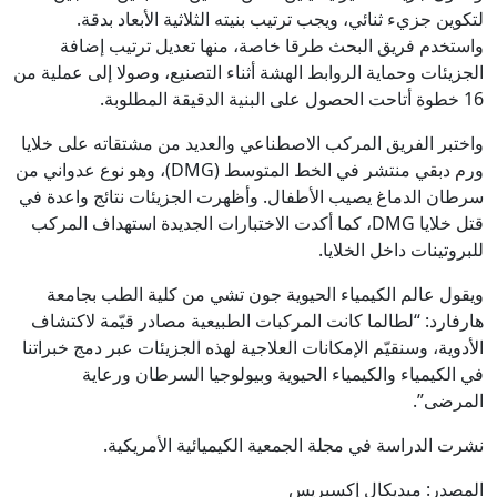
لتكوين جزيء ثنائي، ويجب ترتيب بنيته الثلاثية الأبعاد بدقة.
واستخدم فريق البحث طرقا خاصة، منها تعديل ترتيب إضافة
الجزيئات وحماية الروابط الهشة أثناء التصنيع، وصولا إلى عملية من
16 خطوة أتاحت الحصول على البنية الدقيقة المطلوبة.
واختبر الفريق المركب الاصطناعي والعديد من مشتقاته على خلايا
ورم دبقي منتشر في الخط المتوسط (DMG)، وهو نوع عدواني من
سرطان الدماغ يصيب الأطفال. وأظهرت الجزيئات نتائج واعدة في
قتل خلايا DMG، كما أكدت الاختبارات الجديدة استهداف المركب
للبروتينات داخل الخلايا.
ويقول عالم الكيمياء الحيوية جون تشي من كلية الطب بجامعة
هارفارد: “لطالما كانت المركبات الطبيعية مصادر قيّمة لاكتشاف
الأدوية، وسنقيّم الإمكانات العلاجية لهذه الجزيئات عبر دمج خبراتنا
في الكيمياء والكيمياء الحيوية وبيولوجيا السرطان ورعاية
المرضى”.
نشرت الدراسة في مجلة الجمعية الكيميائية الأمريكية.
المصدر: ميديكال إكسبريس