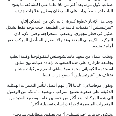
صناعيا لأول مرة، بعد أكثر من 50 عاما على اكتشافه، ما يفتح
الباب لدراسة تأثيراته على السرطان وتطوير علاجات جديدة.
ويعد هذا الإنجاز خطوة كبيرة، إذ لم يكن من الممكن إنتاج
“فيرتيسيلين أ” بكميات كافية في الطبيعة، حيث يوجد فقط بشكل
ضئيل في فطر مجهري، ويصعب استخراجه. وحتى الآن، كان
التركيب الكيميائي المعقد وعدم الاستقرار المتأصل للمركب عقبة
أمام تصنيعه.
وتغلب علماء من معهد ماساتشوستس للتكنولوجيا وكلية الطب
بجامعة هارفارد على هذه الصعوبات بإعادة صياغة نهج سابق
استخدمه الكيميائي محمد موفاساغي لتصنيع مركبات مشابهة
تختلف عن “فيرتيسيلين أ” ببضع ذرات فقط.
ويقول موفاساغي: “لدينا الآن فهم أفضل لتأثير التغييرات الهيكلية
الدقيقة على صعوبة تصنيع المركب”. ويضيف: “تمكنا من الوصول
إلى هذه المركبات بعد أكثر من خمسين عاما، وتصنيع العديد من
المتغيرات المصممة لإجراء دراسات تفصيلية أكثر”.
وتتكون جزيئات “فيرتيسيلين أ” من نصفين متطابقين مدمجين