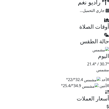
راديو نغم
جاري التحميل...
وقات الصلاة
الة الطقس
ليوم
21.4°
/
30.7
شمس
لأحد
32.4°/22°
لأثنين
34.9°/25.4°
سعار العملات