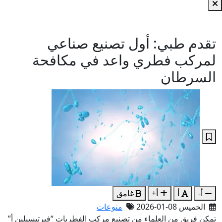
تقدم طبي: أول تصنيع صناعي
لمركب فطري واعد في مكافحة
السرطان
أ-
أ
أ+
غامق
الخميس 08-01-2026
منوعات
تمكن فريق من العلماء من تصنيع مركب الفطريات “فيرتيسيلين أ”