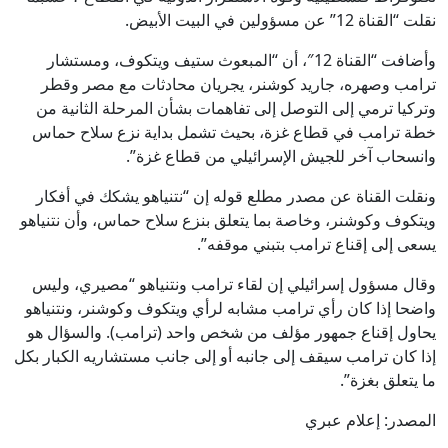
نقلت “القناة 12” عن مسؤولين في البيت الأبيض.
وأضافت “القناة 12″، أن “المبعوث ستيف ويتكوف، ومستشار
ترامب وصهره، جاريد كوشنر، يجريان محادثات مع مصر وقطر
وتركيا ترمي إلى التوصل إلى تفاهمات بشأن المرحلة الثانية من
خطة ترامب في قطاع غزة، بحيث تشمل بداية نزع سلاح حماس
وانسحاب آخر للجيش الإسرائيلي من قطاع غزة”.
ونقلت القناة عن مصدر مطلع قوله إن “نتنياهو يشكك في أفكار
ويتكوف وكوشنر، وخاصة بما يتعلق بنزع سلاح حماس، وأن نتنياهو
يسعى إلى إقناع ترامب بتبني موقفه”.
وقال مسؤول إسرائيلي إن لقاء ترامب ونتنياهو “مصيري، وليس
واضحا إذا كان رأي ترامب مشابه لرأي ويتكوف وكوشنر، ونتنياهو
يحاول إقناع جمهور مؤلف من شخص واحد (ترامب). والسؤال هو
إذا كان ترامب سيقف إلى جانبه أو إلى جانب مستشاريه الكبار بكل
ما يتعلق بغزة”.
المصدر: إعلام عبري