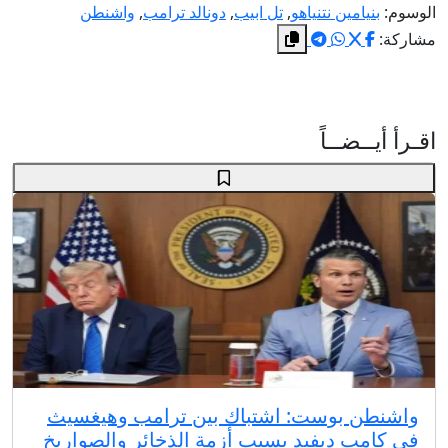
الوسوم:
بنيامين نتنياهو
,
تل ابيب
,
دونالد ترامب
,
واشنطن
مشاركة:
اقـرأ أيــضــاً
واشنطن بوست: اشتباك بين ترامب وهيغسيث
في كامب ديفيد بسبب أزمة الذخائر والصواريخ