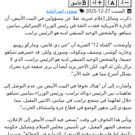
أ-
أ
أ+
غامق
السبت 27-12-2025
شؤون اسرائيلية
ذكرت وسائل إعلام عبرية، نقلا عن مسؤولين في البيت الأبيض، أن
الإدارة الأمريكية فقدت الثقة في رئيس الوزراء الإسرائيلي بنيامين
نتنياهو، والشخص الوحيد المتبقي لديه هو الرئيس ترامب
وأوضحت “القناة 12” العبرية أن “جي دي فانس، وماركو روبيو،
وجاريد كوشنر، وستيف ويتكوف، وسوزي وايلز، قد خسرهم نتنياهو
جميعا، والشخص الوحيد المتبقي لديه هو الرئيس ترامب، الذي لا
يزال يكن له الود، لكن الأخير يريد أيضا أن يرى صفقة غزة تتحرك
بشكل أسرع مما هي عليه الآن”.
وأشارت إلى أن “هناك تخوفا في البيت الأبيض من عدم التوصل إلى
تفاهمات بين الرئيس دونالد ترامب، ورئيس الوزراء بنيامين نتنياهو،
خلال لقائهما في منتجع ترامب في ميامي، الاثنين المقبل، مما
سيؤدي إلى تدهور الوضع في قطاع غزة واستئناف الحرب”.
ويأتي هذا التخوف في وقت “يسعى فيه البيت الأبيض إلى الإعلان،
منتصف الشهر المقبل، عن تأسيس مجلس السلام وتشكيل حكومة
تكنوقراط فلسطينية وقوة الاستقرار الدولية في القطاع”، حسبما