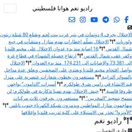
راديو نغم
هوانا فلسطيني
البحث
الاحتلال يجرف 4 دونمات في بتير غرب بيت لحم ويقتلع 80 شتلة زيتون
ولوزيات
الاحتلال يسلّم إخطارات بهدم منازل ومنشآت في جبع
شمال القدس
16 إصابة منذ بدء عدوان الاحتلال على مخيم قلنديا
وكفر عقب شمال القدس
ارتفاع حصيلة الشهداء في قطاع غزة
إلى 73,381 والإصابات إلى 174,231 منذ بدء العدوان
الاحتلال
يواصل اقتحام مخيم قلنديا ويعتدي على الصحفيين ويغلق عدة مداخل
بالسواتر الترابية
مستعمرون يخطون شعارات عنصرية على منزل
قيد الإنشاء في رامين شرق طولكرم
أسيرات “الدامون” يواجهن
ظروفا قاسية
جيش الإحتلال يهدم نصبا تذكارية في طولكرم: لن
نسمح بتمجيد “المخربين”
مستعمرون يحرقون ثلاث مركبات
ويهاجمون منازل المواطنين ويدمرون شبكة الكهرباء جنوب نابلس
“الأونروا” تحذر من الاستيلاء على كلية تدريب قلنديا وإغلاقها
راديو نغم
جاري التحميل...