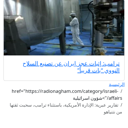
ترامب: إثبات عجز إيران عن تصنيع السلاح
النووي “بات قريباً”
الرئيسية
href="https://radionagham.com/category/israeli-
affairs/">شؤون اسرائيلية
تقارير عبرية: الإدارة الأمريكية، باستثناء ترامب، سحبت ثقتها
من نتنياهو