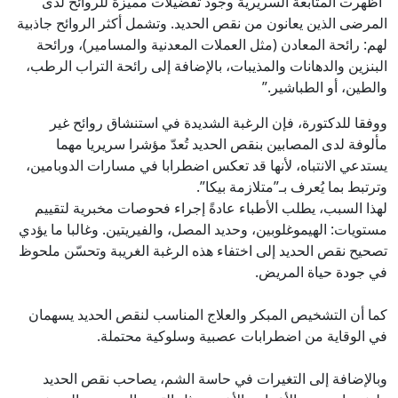
“أظهرت المتابعة السريرية وجود تفضيلات مميزة للروائح لدى
المرضى الذين يعانون من نقص الحديد. وتشمل أكثر الروائح جاذبية
لهم: رائحة المعادن (مثل العملات المعدنية والمسامير)، ورائحة
البنزين والدهانات والمذيبات، بالإضافة إلى رائحة التراب الرطب،
والطين، أو الطباشير.”
ووفقا للدكتورة، فإن الرغبة الشديدة في استنشاق روائح غير
مألوفة لدى المصابين بنقص الحديد تُعدّ مؤشرا سريريا مهما
يستدعي الانتباه، لأنها قد تعكس اضطرابا في مسارات الدوبامين،
وترتبط بما يُعرف بـ”متلازمة بيكا”.
لهذا السبب، يطلب الأطباء عادةً إجراء فحوصات مخبرية لتقييم
مستويات: الهيموغلوبين، وحديد المصل، والفيريتين. وغالبا ما يؤدي
تصحيح نقص الحديد إلى اختفاء هذه الرغبة الغريبة وتحسّن ملحوظ
في جودة حياة المريض.
كما أن التشخيص المبكر والعلاج المناسب لنقص الحديد يسهمان
في الوقاية من اضطرابات عصبية وسلوكية محتملة.
وبالإضافة إلى التغيرات في حاسة الشم، يصاحب نقص الحديد