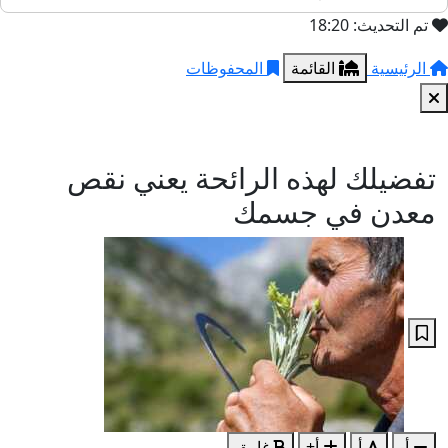
تم التحديث: 18:20
الرئيسية
القائمة
المحفوظات
تفضيلك لهذه الرائحة يعني نقص
معدن في جسمك
أ-
أ
أ+
غامق