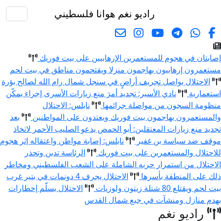
راديو نغم
هوانا فلسطيني
البحث
إصابتان في هجوم للمستعمرين الإرهابيين على بيت فوريك
مستعمرون إرهابيون يهاجمون منزلا ويقتحمون مناطق في بيت لحم
الاحتلال يواصل تجريف أراضٍ في سنجل شمال رام الله لصالح بؤرة
استعمارية
نادي الأسير: تجديد أمرَ منع زيارات الأسرى إجراء يمكّن
منظومة السجون من مواصلة جرائمها
نابلس: الاحتلال
والمستعمرون يهاجمون بيت فوريك ويعتدون على المواطنين
بعد
تجديد منع زيارات المعتقلين: أبو الحمص يدعو الصليب الأحمر لاتخاذ
موقف ضد سياسة بن غفير
نابلس: إصابة مواطن واعتقاله إثر هجوم
للاحتلال والمستعمرين على بيت فوريك
الرئاسة تدين وتحذر
الاحتلال من استمرار حربه الشاملة على الشعب الفلسطيني ومخاطر
ذلك على المنطقة بأسرها
الاحتلال يجرف 4 دونمات في بتير غرب
بيت لحم ويقتلع 80 شتلة زيتون ولوزيات
الاحتلال يسلّم إخطارات
بهدم منازل ومنشآت في جبع شمال القدس
راديو نغم