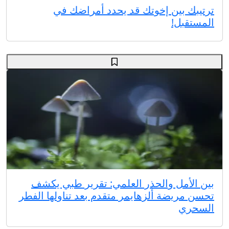
ترتيبك بين إخوتك قد يحدد أمراضك في
المستقبل!
بين الأمل والحذر العلمي: تقرير طبي يكشف
تحسن مريضة ألزهايمر متقدم بعد تناولها الفطر
السحري