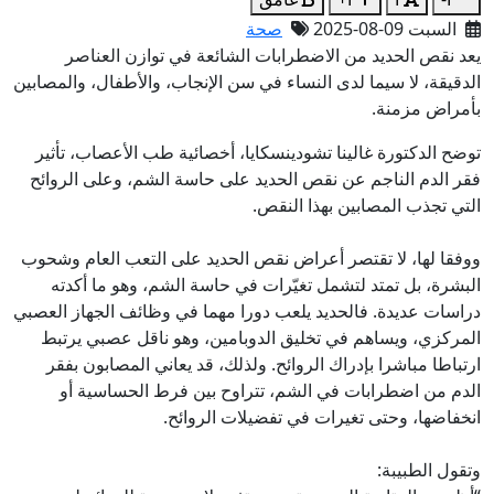
السبت 09-08-2025
صحة
يعد نقص الحديد من الاضطرابات الشائعة في توازن العناصر
الدقيقة، لا سيما لدى النساء في سن الإنجاب، والأطفال، والمصابين
بأمراض مزمنة.
توضح الدكتورة غالينا تشودينسكايا، أخصائية طب الأعصاب، تأثير
فقر الدم الناجم عن نقص الحديد على حاسة الشم، وعلى الروائح
التي تجذب المصابين بهذا النقص.
ووفقا لها، لا تقتصر أعراض نقص الحديد على التعب العام وشحوب
البشرة، بل تمتد لتشمل تغيّرات في حاسة الشم، وهو ما أكدته
دراسات عديدة. فالحديد يلعب دورا مهما في وظائف الجهاز العصبي
المركزي، ويساهم في تخليق الدوبامين، وهو ناقل عصبي يرتبط
ارتباطا مباشرا بإدراك الروائح. ولذلك، قد يعاني المصابون بفقر
الدم من اضطرابات في الشم، تتراوح بين فرط الحساسية أو
انخفاضها، وحتى تغيرات في تفضيلات الروائح.
وتقول الطبيبة: