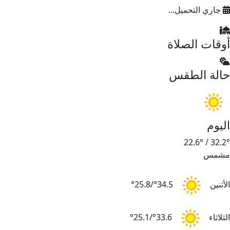
جاري التحميل...
وقات الصلاة
الة الطقس
ليوم
22.6°
/
32.2
شمس
لأثنين
34.5°/25.8°
لثلاثاء
33.6°/25.1°