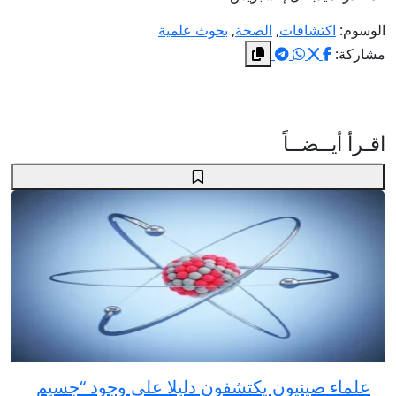
الوسوم:
اكتشافات
,
الصحة
,
بحوث علمية
مشاركة:
اقـرأ أيــضــاً
علماء صينيون يكتشفون دليلا على وجود “جسيم