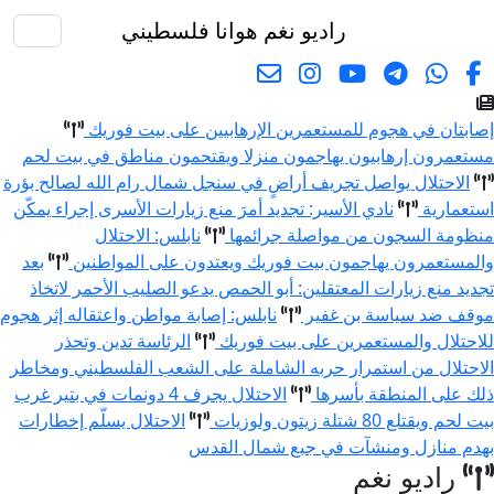
راديو نغم
هوانا فلسطيني
البحث
صابتان في هجوم للمستعمرين الإرهابيين على بيت فوريك
ستعمرون إرهابيون يهاجمون منزلا ويقتحمون مناطق في بيت لحم
الاحتلال يواصل تجريف أراضٍ في سنجل شمال رام الله لصالح بؤرة
ستعمارية
نادي الأسير: تجديد أمرَ منع زيارات الأسرى إجراء يمكّن
نظومة السجون من مواصلة جرائمها
نابلس: الاحتلال
المستعمرون يهاجمون بيت فوريك ويعتدون على المواطنين
بعد
جديد منع زيارات المعتقلين: أبو الحمص يدعو الصليب الأحمر لاتخاذ
وقف ضد سياسة بن غفير
نابلس: إصابة مواطن واعتقاله إثر هجوم
لاحتلال والمستعمرين على بيت فوريك
الرئاسة تدين وتحذر
لاحتلال من استمرار حربه الشاملة على الشعب الفلسطيني ومخاطر
لك على المنطقة بأسرها
الاحتلال يجرف 4 دونمات في بتير غرب
ت لحم ويقتلع 80 شتلة زيتون ولوزيات
الاحتلال يسلّم إخطارات
هدم منازل ومنشآت في جبع شمال القدس
راديو نغم