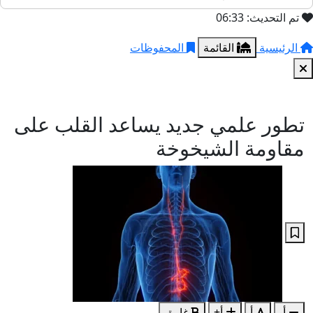
تم التحديث: 06:33
الرئيسية
القائمة
المحفوظات
تطور علمي جديد يساعد القلب على
مقاومة الشيخوخة
أ-
أ
أ+
غامق