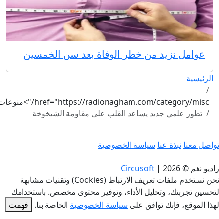
عوامل تزيد من خطر الوفاة بعد سن الخمسين
الرئيسية
href="https://radionagham.com/category/misc/">منوعات
تطور علمي جديد يساعد القلب على مقاومة الشيخوخة
واصل معنا
نبذة عنا
سياسة الخصوصية
اديو نغم © 2026
|
Circusoft
نحن نستخدم ملفات تعريف الارتباط (Cookies) وتقنيات مشابهة
تحسين تجربتك، وتحليل الأداء، وتوفير محتوى مخصص. باستخدامك
هذا الموقع، فإنك توافق على
سياسة الخصوصية
الخاصة بنا.
فهمت