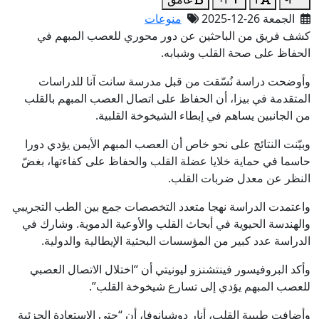
الجمعة 26-12-2025
منوعات
كشف فريق من الباحثين عن دور محوري للعصب المبهم في
الحفاظ على صحة القلب وشبابه.
وأوضحت دراسة نُسّقت من قبل مدرسة سانت آنا للدراسات
المتقدمة في بيزا، أن الحفاظ على اتصال العصب المبهم بالقلب
من الجانبين يساهم في إبطاء الشيخوخة القلبية.
وبيّنت النتائج على نحو خاص أن العصب المبهم الأيمن يؤدي دورا
حاسما في حماية خلايا عضلة القلب والحفاظ على كفاءتها، بغضّ
النظر عن معدل ضربات القلب.
واعتمدت الدراسة نهجا متعدد التخصصات جمع بين الطب التجريبي
والهندسة الحيوية في أبحاث القلب والأوعية الدموية. وشارك في
الدراسة عدد كبير من المؤسسات البحثية الإيطالية والدولية.
وأكد البروفيسور فينتشنزو ليونيتي أن “اختلال الاتصال العصبي
للعصب المبهم يؤدي إلى تسارع شيخوخة القلب”.
وأضافت طبيبة القلب، أنار دوشبانوفا، أن “حتى الاستعادة الجزئية