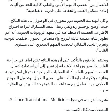
للاتصال بين العصب المبهم الأيمن والقلب كافية للحد من آليات
إعادة تشكيل القلب والحفاظ على قدرته الانقباضية”.
وكان للهندسة الحيوية دور محوري في الوصول إلى هذه النتائج،
حيث أوضح يوجينيو ريدولفي ريفا، المعد المشارك لبراءة اختراع
الأطراف العصبية الاصطناعية في معهد الروبوتات الحيوية، أنه “تم
تطوير قناة عصبية قابلة للزرع والامتصاص الحيوي، صُمّمت لتوجيه
وتعزيز التجدد التلقائي للعصب المبهم الصدري على مستوى
القلب”.
ويختتم الباحثون بالتأكيد على أن هذه النتائج تفتح آفاقا في جراحة
القلب والصدر وزراعة الأعضاء، إذ تشير إلى أن استعادة اتصال
العصب المبهم بالقلب أثناء العمليات الجراحية قد تمثل استراتيجية
وقائية مبتكرة لحماية القلب على المدى الطويل، وتحويل النموذج
العلاجي من التعامل مع مضاعفات الشيخوخة القلبية إلى الوقاية
منها.
نشرت الدراسة في مجلة Science Translational Medicine.
المصدر: ميديكال إكسبريس