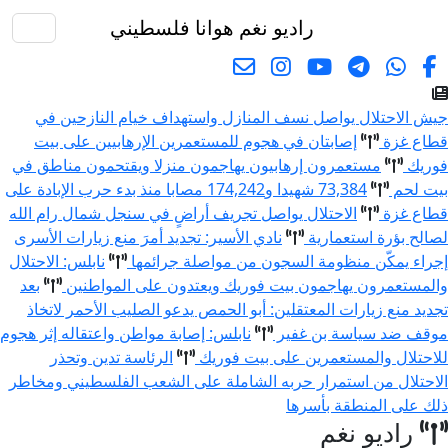
راديو نغم
هوانا فلسطيني
البحث
جيش الاحتلال يواصل نسف المنازل واستهداف خيام النازحين في
قطاع غزة
إصابتان في هجوم للمستعمرين الإرهابيين على بيت
فوريك
مستعمرون إرهابيون يهاجمون منزلا ويقتحمون مناطق في
بيت لحم
73,384 شهيدا و174,242 مصابا منذ بدء حرب الإبادة على
قطاع غزة
الاحتلال يواصل تجريف أراضٍ في سنجل شمال رام الله
لصالح بؤرة استعمارية
نادي الأسير: تجديد أمرَ منع زيارات الأسرى
إجراء يمكّن منظومة السجون من مواصلة جرائمها
نابلس: الاحتلال
والمستعمرون يهاجمون بيت فوريك ويعتدون على المواطنين
بعد
تجديد منع زيارات المعتقلين: أبو الحمص يدعو الصليب الأحمر لاتخاذ
موقف ضد سياسة بن غفير
نابلس: إصابة مواطن واعتقاله إثر هجوم
للاحتلال والمستعمرين على بيت فوريك
الرئاسة تدين وتحذر
الاحتلال من استمرار حربه الشاملة على الشعب الفلسطيني ومخاطر
ذلك على المنطقة بأسرها
راديو نغم