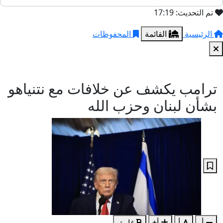
تم التحديث: 17:19
الرئيسية
القائمة
المحفوظات
ترامب يكشف عن خلافات مع نتنياهو
بشأن لبنان وحزب الله
أ-
أ
أ+
غامق