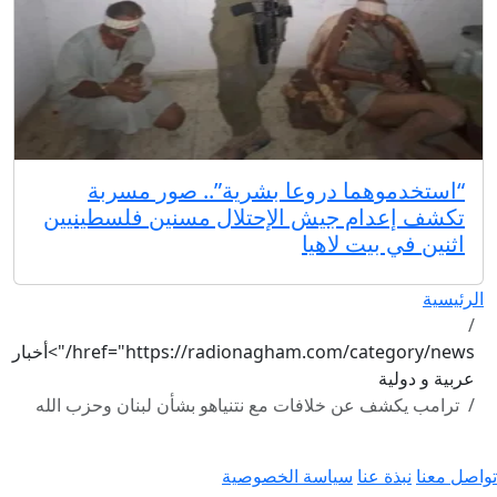
“استخدموهما دروعا بشرية”.. صور مسربة
تكشف إعدام جيش الإحتلال مسنين فلسطينيين
اثنين في بيت لاهيا
الرئيسية
href="https://radionagham.com/category/news/">أخبار
عربية و دولية
ترامب يكشف عن خلافات مع نتنياهو بشأن لبنان وحزب الله
تواصل معنا
نبذة عنا
سياسة الخصوصية