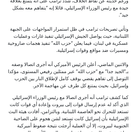
ورغم حديثه عن نقاط الخلاف، شدد ترامب على أنه يتمتع بعلاقة
جيدة مع رئيس الوزراء الإسرائيلي، قائلا إنه “يتفاهم معه بشكل
جيد”.
وتأتي تصريحات ترامب في ظل استمرار المواجهات على الجبهة
اللبنانية، حيث يواصل الجيش الإسرائيلي تنفيذ غارات وعمليات
عسكرية في لبنان، فيما يعلن “حزب الله” تنفيذ هجمات صاروخية
ومسيرات ضد مواقع وقوات إسرائيلية.
والاثنين الماضي، أعلن الرئيس الأميركي أنه أجرى اتصالا وصفه
بـ”الجيد جدا” مع “حزب الله” عبر ممثلين رفيعي المستوى، مؤكدا
التوصل إلى تفاهم يقضي بوقف كامل لإطلاق النار بين الحزب
وإسرائيل، بحيث يمتنع كل طرف عن مهاجمة الآخر.
كما كشف ترامب أنه أجرى اتصالا مع رئيس الوزراء الإسرائيلي
الذي أكد له عدم إرسال قوات إلى بيروت وإعادة أي قوات كانت
تستعد للتحرك نحو العاصمة اللبنانية. وبالتزامن، أفادت هيئة البث
الإسرائيلية بأن إسرائيل كانت تستعد لشن هجوم على الضاحية
الجنوبية لبيروت، إلا أن العملية أُرجئت نتيجة ضغوط أميركية