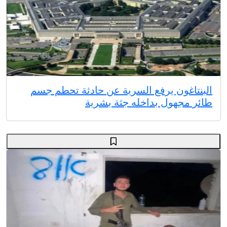
البنتاغون يرفع السرية عن حادثة تحطم جسم
طائر مجهول بداخله جثة بشرية