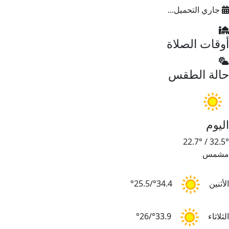
جاري التحميل...
أوقات الصلاة
حالة الطقس
اليوم
22.7°
/
32.5°
مشمس
الأثنين
34.4°/25.5°
الثلاثاء
33.9°/26°