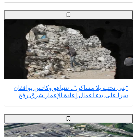
“بنى تحتية بلا مساكن”.. نتنياهو وكاتس يوافقان
سرا على بدء أعمال إعادة الإعمار شرق رفح