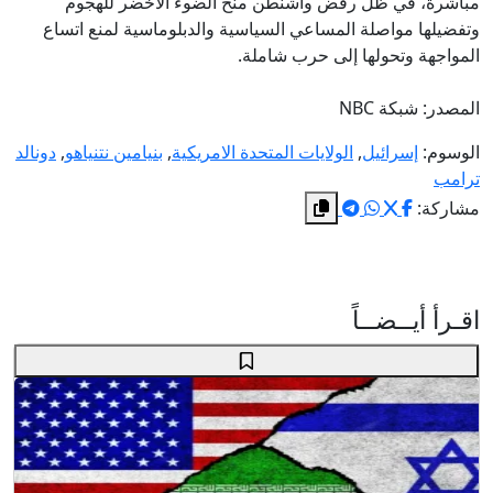
مباشرة، في ظل رفض واشنطن منح الضوء الأخضر للهجوم
وتفضيلها مواصلة المساعي السياسية والدبلوماسية لمنع اتساع
المواجهة وتحولها إلى حرب شاملة.
المصدر: شبكة NBC
الوسوم:
إسرائيل
,
الولايات المتحدة الامريكية
,
بنيامين نتنياهو
,
دونالد
ترامب
مشاركة:
اقـرأ أيــضــاً