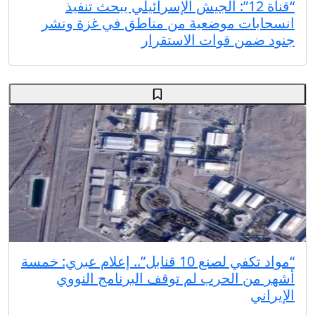
“قناة 12”: الجيش الإسرائيلي يبحث تنفيذ
انسحابات موضعية من مناطق في غزة ونشر
جنود ضمن قوات الاستقرار
“مواد تكفي لصنع 10 قنابل”.. إعلام عبري: خمسة
أشهر من الحرب لم توقف البرنامج النووي
الإيراني