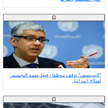
“اليونيسف” توقف موظفا رفيعا بتهمة التجسس
لصالح إسرائيل