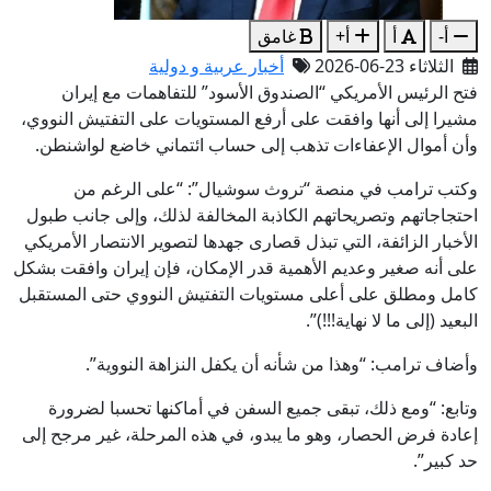
أ-
أ
أ+
غامق
الثلاثاء 23-06-2026
أخبار عربية و دولية
فتح الرئيس الأمريكي “الصندوق الأسود” للتفاهمات مع إيران
مشيرا إلى أنها وافقت على أرفع المستويات على التفتيش النووي،
وأن أموال الإعفاءات تذهب إلى حساب ائتماني خاضع لواشنطن.
وكتب ترامب في منصة “تروث سوشيال”: “على الرغم من
احتجاجاتهم وتصريحاتهم الكاذبة المخالفة لذلك، وإلى جانب طبول
الأخبار الزائفة، التي تبذل قصارى جهدها لتصوير الانتصار الأمريكي
على أنه صغير وعديم الأهمية قدر الإمكان، فإن إيران وافقت بشكل
كامل ومطلق على أعلى مستويات التفتيش النووي حتى المستقبل
البعيد (إلى ما لا نهاية!!!)”.
وأضاف ترامب: “وهذا من شأنه أن يكفل النزاهة النووية”.
وتابع: “ومع ذلك، تبقى جميع السفن في أماكنها تحسبا لضرورة
إعادة فرض الحصار، وهو ما يبدو، في هذه المرحلة، غير مرجح إلى
حد كبير”.