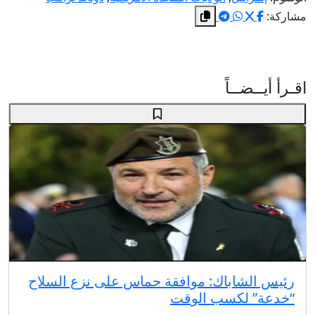
مشاركة:
اقـرأ أيــضــاً
رئيس الشاباك: موافقة حماس على نزع السلاح
“خدعة” لكسب الوقت