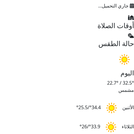
جاري التحميل...
أوقات الصلاة
حالة الطقس
اليوم
22.7°
/
32.5°
مشمس
الأثنين
34.4°/25.5°
الثلاثاء
33.9°/26°