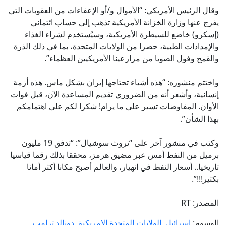
وقال الرئيس الأمريكي: “الأموال و/أو الإعفاءات من العقوبات التي
يفرج عنها وزارة الخزانة الأمريكية تذهب إلى حساب ائتماني
(إسكرو) خاضع للسيطرة الأمريكية، وسيُستخدم لشراء الغذاء
والإمدادات الطبية، حصرا من الولايات المتحدة، بما في ذلك الذرة
والقمح وفول الصويا من مزارعينا الأمريكيين العظماء”.
واختتم منشوره: “هذه أشياء تحتاجها إيران بشكل ماس. هذه أزمة
إنسانية، وأشعر أنه من الضروري تقديم المساعدة الآن، قبل فوات
الأوان. المفاوضات تسير على ما يرام! شكرا لكم على اهتمامكم
بهذا الشأن”.
وكتب في منشور آخر على “تروث سوشيال”: “تدفق 19 مليون
برميل من النفط أمس عبر مضيق هرمز، محققا بذلك رقما قياسيا
تاريخيا.. أسعار النفط في انهيار، والعالم أصبح مكانا أكثر أمانا
بكثير!!!”.
المصدر: RT
الوسوم:
إسرائيل
,
الولايات المتحدة الامريكية
,
دونالد ترامب