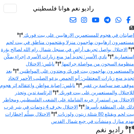
راديو نغم
هوانا فلسطيني
البحث
إصابتان في هجوم للمستعمرين الإرهابيين على بيت فوريك
مستعمرون إرهابيون يهاجمون منزلا ويقتحمون مناطق في بيت لحم
الاحتلال يواصل تجريف أراضٍ في سنجل شمال رام الله لصالح بؤرة
استعمارية
نادي الأسير: تجديد أمرَ منع زيارات الأسرى إجراء يمكّن
منظومة السجون من مواصلة جرائمها
نابلس: الاحتلال
والمستعمرون يهاجمون بيت فوريك ويعتدون على المواطنين
بعد
تجديد منع زيارات المعتقلين: أبو الحمص يدعو الصليب الأحمر لاتخاذ
موقف ضد سياسة بن غفير
نابلس: إصابة مواطن واعتقاله إثر هجوم
للاحتلال والمستعمرين على بيت فوريك
الرئاسة تدين وتحذر
الاحتلال من استمرار حربه الشاملة على الشعب الفلسطيني ومخاطر
ذلك على المنطقة بأسرها
الاحتلال يجرف 4 دونمات في بتير غرب
بيت لحم ويقتلع 80 شتلة زيتون ولوزيات
الاحتلال يسلّم إخطارات
بهدم منازل ومنشآت في جبع شمال القدس
راديو نغم