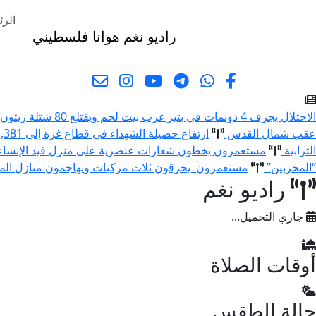
الرئ
راديو نغم
هوانا فلسطيني
البحث
الاحتلال يجرف 4 دونمات في بتير غرب بيت لحم ويقتلع 80 شتلة زيتون ولوزيات
عقب شمال القدس
ارتفاع حصيلة الشهداء في قطاع غزة إلى 73,381 والإصابات إلى 174,231 منذ بدء العدوان
الترابية
مستعمرون يخطون شعارات عنصرية على منزل قيد الإنشا
“المخربين”
مستعمرون يحرقون ثلاث مركبات ويهاجمون منازل المو
راديو نغم
جاري التحميل...
أوقات الصلاة
حالة الطقس