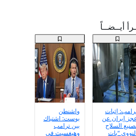
رأ أيــضــاً
رامب: إثبات
واشنطن
جز إيران عن
بوست: اشتباك
صنيع السلاح
بين ترامب
لنووي “بات
وهيغسيث في