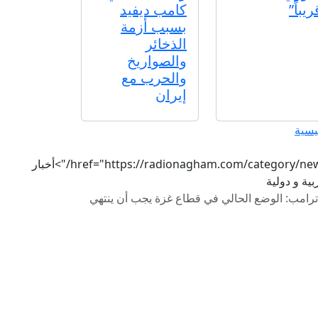
ريباً”
كامب ديفيد
بسبب أزمة
الذخائر
والصواريخ
والحرب مع
إيران
يسية
href="https://radionagham.com/category/news/">أخبار
ية و دولية
ترامب: الوضع الحالي في قطاع غزة يجب أن ينتهي