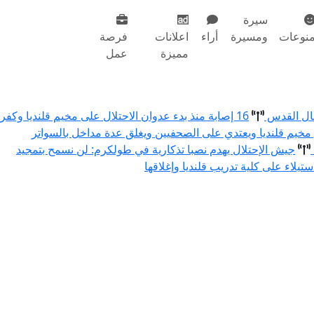
سيرة
نوعات
ومسيرة
أراء
اعلانات
فرصة
مميزة
عمل
مال القدس
16 إصابة منذ بدء عدوان الاحتلال على مخيم قلنديا وكفر
 مخيم قلنديا ويعتدي على الصحفيين ويغلق عدة مداخل بالسواتر
جيش الإحتلال يهدم نصبا تذكارية في طولكرم: لن نسمح بتمجيد
استيلاء على كلية تدريب قلنديا وإغلاقها