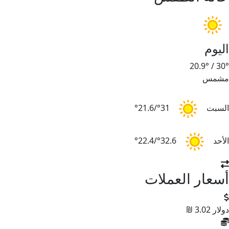
اليوم
20.9°
/
30°
مشمس
السبت
31°/21.6°
الأحد
32.6°/22.4°
أسعار العملات
دولار
3.02 ₪