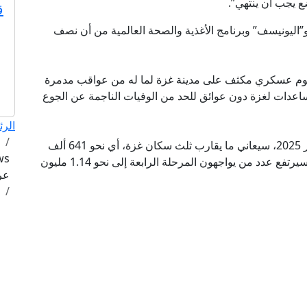
ع يجب أن ينتهي”.
ق
ليونيسف” وبرنامج الأغذية والصحة العالمية من أن نصف
هجوم عسكري مكثف على مدينة غزة لما له من عواقب مدمرة
اعدات لغزة دون عوائق للحد من الوفيات الناجمة عن الجوع
الرئ
وتوقع التقرير أنه بين منتصف أغسطس ونهاية سبتمبر 2025، سيعاني ما يقارب ثلث سكان غزة، أي نحو 641 ألف
شخص، من ظروف كارثية (المرحلة الخامسة)، فيما سيرتفع عدد من يواجهون المرحلة الرابعة إلى نحو 1.14 مليون
عرب