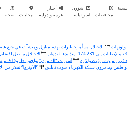
يسية
شؤون
أخبار
محافظات
اسرائيلية
عربية و دولية
محليات
صحة
م
الاحتلال يسلّم إخطارات بهدم منازل ومنشآت في جبع ش
الاحتلال يواصل اقتحام
ء في رامين شرق طولكرم
أسيرات “الدامون” يواجهن ظروفا قاسية
اطنين ويدمرون شبكة الكهرباء جنوب نابلس
“الأونروا” تحذر من ال