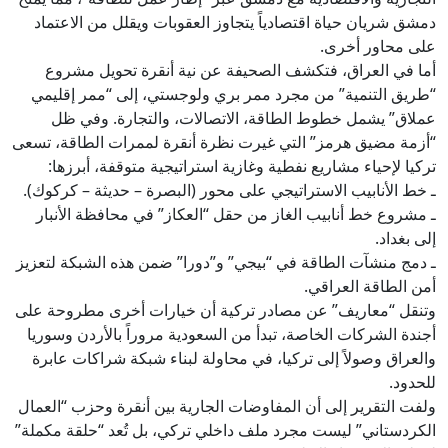
دمشق شريان حياة اقتصادياً يتجاوز العقوبات ويقلل من الاعتماد
على محاور أخرى.
أما في العراق، فتكشف الصحيفة عن نية أنقرة تحويل مشروع
“طريق التنمية” من مجرد ممر بري ولوجستي، إلى “ممر إقليمي
عملاق” يشمل خطوط الطاقة، الاتصالات، والتجارة. وفي ظل
“أزمة مضيق هرمز” التي غيرت نظرة أنقرة لممرات الطاقة، تسعى
تركيا لإحياء مشاريع نفطية وغازية استراتيجية متوقفة، أبرزها:
ـ خط الأنابيب الاستراتيجي على محور (البصرة – حديثة – كركوك).
ـ مشروع خط أنابيب الغاز من حقل “العكاز” في محافظة الأنبار
إلى بغداد.
ـ دمج منشآت الطاقة في “بيجي” و”دورا” ضمن هذه الشبكة لتعزيز
أمن الطاقة العراقي.
وتنقل “معاريف” عن مصادر تركية أن خيارات أخرى مطروحة على
أجندة الشركات الخاصة، تبدأ من السعودية مروراً بالأردن وسوريا
والعراق وصولاً إلى تركيا، في محاولة لبناء شبكة شراكات عابرة
للحدود.
ولفت التقرير إلى أن المفاوضات الجارية بين أنقرة وحزب “العمال
الكردستاني” ليست مجرد ملف داخلي تركي، بل تُعد “حلقة مكملة”