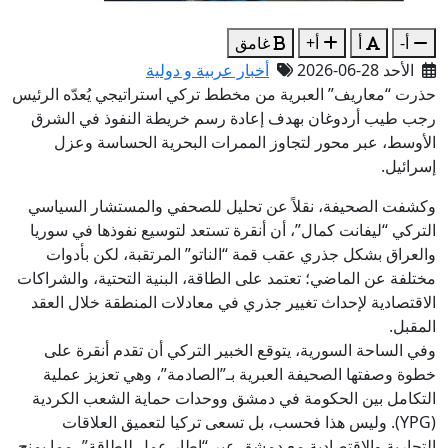
أ-
أ
أ+
غامق
الأحد 28-06-2026
أخبار عربية و دولية
حذرت “معاريف” العبرية من مخطط تركي استراتيجي يُعدّه الرئيس
رجب طيب أردوغان بهدف إعادة رسم خريطة النفوذ في الشرق
الأوسط، عبر محور لتجاوز الممرات البحرية الحساسة وعزل
إسرائيل.
وكشفت الصحيفة، نقلاً عن تحليل للصحفي والمستشار السياسي
التركي “ليفانت كمال”، أن أنقرة تستعد لتوسيع نفوذها في سوريا
والعراق بشكل جذري عقب قمة “الناتو” المرتقبة، لكن بأدوات
مختلفة عن الماضي؛ تعتمد على الطاقة، البنية التحتية، والشراكات
الاقتصادية لإحداث تغيير جذري في معادلات المنطقة خلال العقد
المقبل.
وفي الساحة السورية، يتوقع الخبير التركي أن تقدم أنقرة على
خطوة وصفتها الصحيفة العبرية بـ”الصادمة”، وهي تعزيز عملية
التكامل بين الحكومة في دمشق ووحدات حماية الشعب الكردية
(YPG). وليس هذا فحسب، بل تسعى تركيا لتعميق العلاقات
التجارية والاقتصادية مع دمشق عبر “إطار عمل للطاقة”، مما يمنح