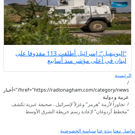
“اليونيفيل”: إسرائيل أطلقت 113 مقذوفا على
لبنان في أعلى مؤشر منذ أسابيع
الرئيسية
href="https://radionagham.com/category/news/">أخبار
عربية و دولية
تجاوزاً لأزمة “هرمز” وعزلاً لإسرائيل.. صحيفة عبرية تكشف
“مخطط أردوغان” لإعادة رسم خريطة الشرق الأوسط
تواصل معنا
نبذة عنا
سياسة الخصوصية