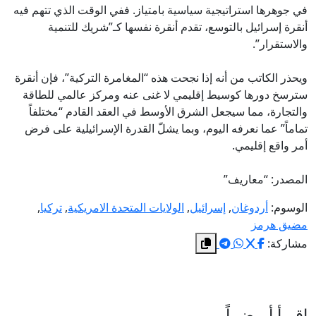
في جوهرها استراتيجية سياسية بامتياز. ففي الوقت الذي تتهم فيه
أنقرة إسرائيل بالتوسع، تقدم أنقرة نفسها كـ”شريك للتنمية
والاستقرار”.
ويحذر الكاتب من أنه إذا نجحت هذه “المغامرة التركية”، فإن أنقرة
سترسخ دورها كوسيط إقليمي لا غنى عنه ومركز عالمي للطاقة
والتجارة، مما سيجعل الشرق الأوسط في العقد القادم “مختلفاً
تماماً” عما نعرفه اليوم، وبما يشلّ القدرة الإسرائيلية على فرض
أمر واقع إقليمي.
المصدر: “معاريف”
الوسوم:
أردوغان
,
إسرائيل
,
الولايات المتحدة الامريكية
,
تركيا
,
مضيق هرمز
مشاركة:
اقـرأ أيــضــاً