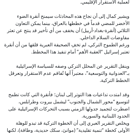
لعملية الاستقرار الإقليمي.
ويشير كمال إلى أن نجاح هذه المحادثات سيمنح أنقرة الضوء
الأخضر للمضي قدماً في خططها بالعراق، بينما يمكن التعاون
الثلاثي (أنقرة-بغداد-أربيل) أن يخفف من أي تأخير قد ينتج عن تعثر
مفاوضات السلام الداخلي.
ورغم الطموح التركي، لم تخفِ الصحيفة العبرية قلقها من أن أنقرة
تعتبر إسرائيل “العقبة الأهم” أمام تنفيذ هذا المخطط.
وينقل التقرير عن المحلل التركي وصفه للسياسة الإسرائيلية
بـ”العدوانية والتوسعية”، معتبراً أنها تُفاقم عدم الاستقرار وتعرقل
الخطط التركية.
وقد امتدت تداعيات هذا التوتر إلى لبنان؛ فأنقرة التي كانت تطمح
لتوسيع “محور الشمال والجنوب” ليشمل بيروت وطرابلس،
اضطرت لتجميد جدولها الزمني بسبب التحركات الإسرائيلية على
الحدود اللبنانية والسورية.
ويخلص التقرير العبري إلى أن الخطوة التركية قد تبدو للوهلة
الأولى كخطة “تنمية تقليدية” (موانئ، سكك حديدية، وطاقة)، لكنها