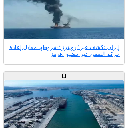
إيران تكشف عبر “رويترز” شروطها مقابل إعادة
حركة السفن عبر مضيق هرمز