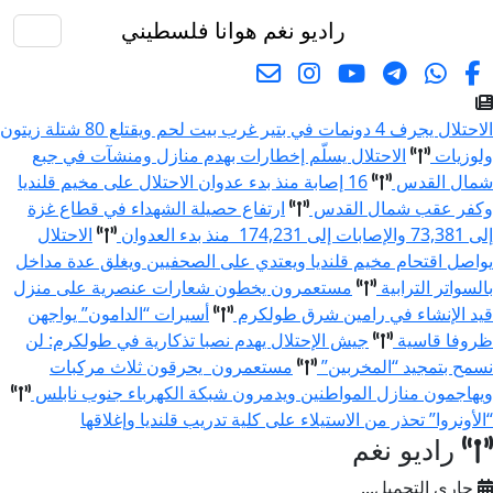
راديو نغم
هوانا فلسطيني
البحث
الاحتلال يجرف 4 دونمات في بتير غرب بيت لحم ويقتلع 80 شتلة زيتون
ولوزيات
الاحتلال يسلّم إخطارات بهدم منازل ومنشآت في جبع
شمال القدس
16 إصابة منذ بدء عدوان الاحتلال على مخيم قلنديا
وكفر عقب شمال القدس
ارتفاع حصيلة الشهداء في قطاع غزة
إلى 73,381 والإصابات إلى 174,231 منذ بدء العدوان
الاحتلال
يواصل اقتحام مخيم قلنديا ويعتدي على الصحفيين ويغلق عدة مداخل
بالسواتر الترابية
مستعمرون يخطون شعارات عنصرية على منزل
قيد الإنشاء في رامين شرق طولكرم
أسيرات “الدامون” يواجهن
ظروفا قاسية
جيش الإحتلال يهدم نصبا تذكارية في طولكرم: لن
نسمح بتمجيد “المخربين”
مستعمرون يحرقون ثلاث مركبات
ويهاجمون منازل المواطنين ويدمرون شبكة الكهرباء جنوب نابلس
“الأونروا” تحذر من الاستيلاء على كلية تدريب قلنديا وإغلاقها
راديو نغم
جاري التحميل...