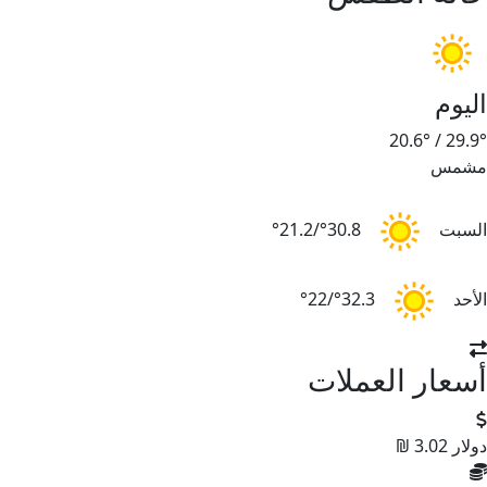
اليوم
20.6°
/
29.9°
مشمس
السبت
30.8°/21.2°
الأحد
32.3°/22°
أسعار العملات
دولار
3.02 ₪