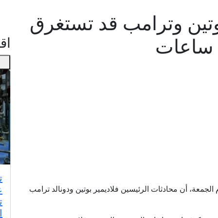
تين وترامب قد تستغرق
اقـ
ت
ع
لجمعة، أن محادثات الرئيسين فلاديمير بوتين ودونالد ترامب
ت
ا