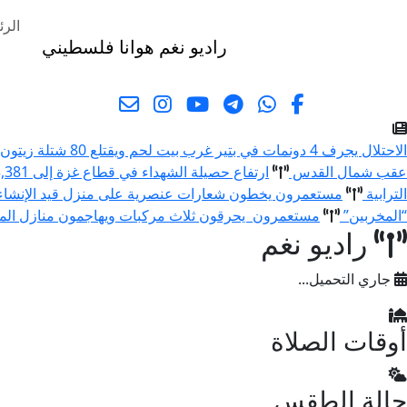
الرئ
راديو نغم
هوانا فلسطيني
البحث
الاحتلال يجرف 4 دونمات في بتير غرب بيت لحم ويقتلع 80 شتلة زيتون ولوزيات
عقب شمال القدس
ارتفاع حصيلة الشهداء في قطاع غزة إلى 73,381 والإصابات إلى 174,231 منذ بدء العدوان
الترابية
مستعمرون يخطون شعارات عنصرية على منزل قيد الإنشا
“المخربين”
مستعمرون يحرقون ثلاث مركبات ويهاجمون منازل المو
راديو نغم
جاري التحميل...
أوقات الصلاة
حالة الطقس