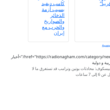
ريباً”
كامب ديفيد
بسبب أزمة
الذخائر
والصواريخ
والحرب مع
إيران
يسية
href="https://radionagham.com/category/news/">أخبار
ية و دولية
بيسكوف: محادثات بوتين وترامب قد تستغرق ما لا
 6 إلى 7 ساعات