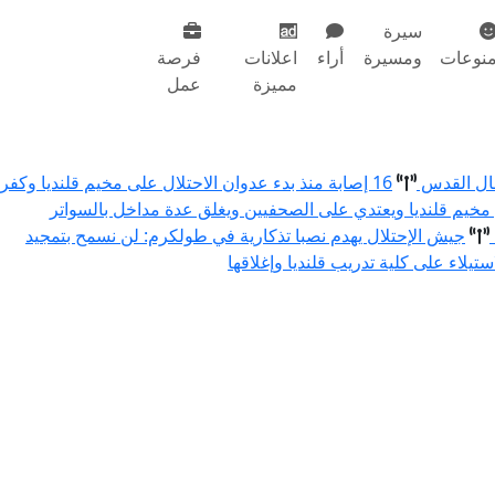
سيرة
نوعات
ومسيرة
أراء
اعلانات
فرصة
مميزة
عمل
مال القدس
16 إصابة منذ بدء عدوان الاحتلال على مخيم قلنديا وكفر
 مخيم قلنديا ويعتدي على الصحفيين ويغلق عدة مداخل بالسواتر
جيش الإحتلال يهدم نصبا تذكارية في طولكرم: لن نسمح بتمجيد
استيلاء على كلية تدريب قلنديا وإغلاقها