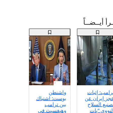
رأ أيــضــاً
رامب: إثبات
واشنطن
جز إيران عن
بوست: اشتباك
صنيع السلاح
بين ترامب
لنووي “بات
وهيغسيث في