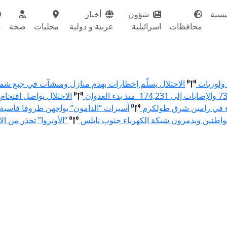
يسية
شؤون
أخبار
محافظات
اسرائيلية
عربية و دولية
محليات
صحة
م
الاحتلال يسلّم إخطارات بهدم منازل ومنشآت في جبع ش
الاحتلال يواصل اقتحام
ء في رامين شرق طولكرم
أسيرات “الدامون” يواجهن ظروفا قاسية
اطنين ويدمرون شبكة الكهرباء جنوب نابلس
“الأونروا” تحذر من ال