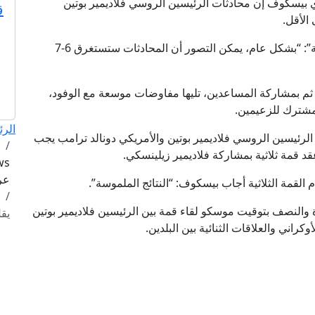
 بيسكوف إن محادثات الرئيسين الروسي فلاديمير بوتين
ق
وأضاف بيسكوف في تصريحات لقناة “الأولى الروسية”: “بشكل عام، يمكن التصور أن المحادثات ستستغرق 6-7
ن، ثم بمشاركة المساعدين، تليها مفاوضات موسعة مع الوفود،
مشترك للزعيمين.
الرئ
الرئيسين الروسي فلاديمير بوتين والأمريكي دونالد ترامب يجب
قد قمة ثلاثية بمشاركة فلاديمير زيلينسكي.
عرب
القمة الثلاثية أجاب بيسكوف: “النتائج الملموسة”.
 والنصف بتوقيت موسكو لقاء قمة بين الرئيسين فلاديمير بوتين
يقل عن
راني والعلاقات الثنائية بين البلدين.