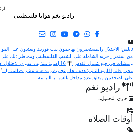
الرئ
راديو نغم
هوانا فلسطيني
البحث
نابلس: الاحتلال والمستعمرون يهاجمون بيت فوريك ويعتدون على المو
من استمرار حربه الشاملة على الشعب الفلسطيني ومخاطر ذلك على 
ومنشآت في جبع شمال القدس
16 إصابة منذ بدء عدوان الاحتلال على مخيم قلنديا وكفر عقب شمال القدس
مخيم قلنديا لليوم الثاني: هدم محال تجارية ومداهمة عشرات المنازل
على الصحفيين ويغلق عدة مداخل بالسواتر الترابية
راديو نغم
جاري التحميل...
أوقات الصلاة