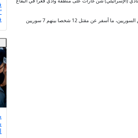
المعادي (الإسرائيلي) شن غارات على منطقة وادي فعرا في البقاع
ف
“
ف
وأوضحت أن إحدى الغارات استهدفت مخيما للنازحين السوريين، ما أسفر عن مقتل 12 شخصا بينهم 7 سوريين
ص
س
ا