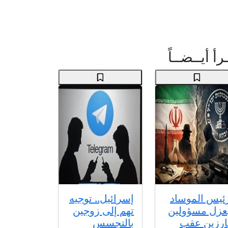
رأ أيــضــاً
ئيس الموساد
إسرائيل.. توجيه
عزل مسؤولين
تهم إلى زوجين
ارزين عقب
بالتجسس