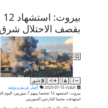
بقصف الاحتلال شرق ل
أ-
أ
أ+
غامق
الثلاثاء 15-07-2025
أخبار عربية و دولية
بيروت : استشهد 12 شخصا بي
استهدفت مخيما للنازحين السوريين.