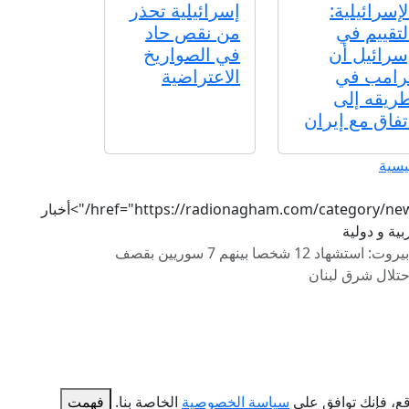
لإسرائيلية:
إسرائيلية تحذر
لتقييم في
من نقص حاد
سرائيل أن
في الصواريخ
رامب في
الاعتراضية
ريقه إلى
تفاق مع إيران
يسية
href="https://radionagham.com/category/news/">أخبار
ية و دولية
بيروت: استشهاد 12 شخصا بينهم 7 سوريين بقصف
حتلال شرق لبنان
سياسة الخصوصية
الخاصة بنا.
فهمت