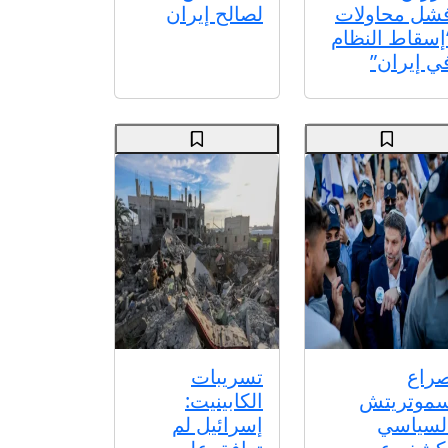
شل محاولات
لصالح إيران
إسقاط النظام
ي إيران”
راع
تسريبات
موتريتش
الكابينيت:
لسياسي
إسرائيل لم