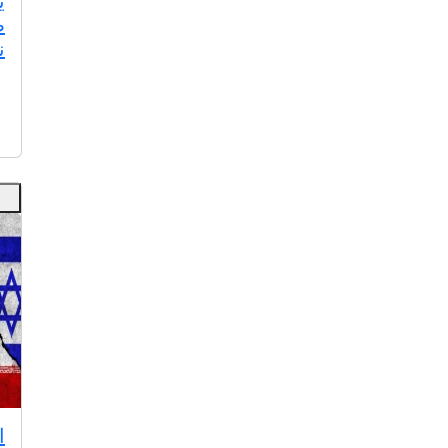
ي
ص
ن