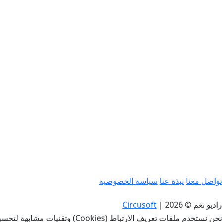
تواصل معنا
نبذة عنا
سياسة الخصوصية
راديو نغم © 2026
|
Circusoft
نحن نستخدم ملفات تعريف الارتباط (Cookies) وتقنيات مشابهة لتحسين تجربتك، وتحليل الأداء، وتوفير محتوى مخصص. باستخدامك لهذا الموقع، فإنك توافق على