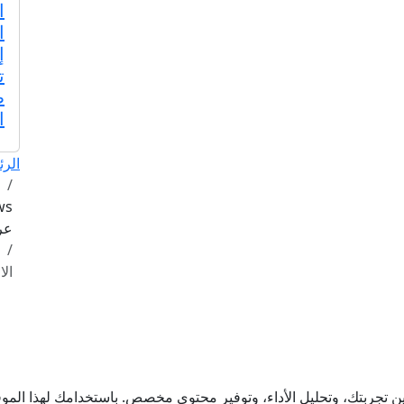
ا
ا
إ
ت
ط
ا
الرئ
عرب
الا