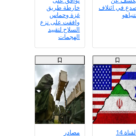
كشف عن
توافق على
دع في ائتلاف
خارطة طريق
تنياهو
غزة وحماس
وافقت على نزع
السلاح لتقييد
الهجمات
القناة 14
مصادر