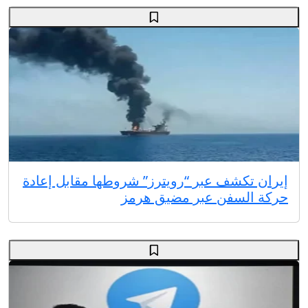
إيران تكشف عبر “رويترز” شروطها مقابل إعادة
حركة السفن عبر مضيق هرمز