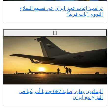
ترامب: إثبات عجز إيران عن تصنيع السلاح
النووي “بات قريباً”
البنتاغون يعلن إصابة 687 جنديا أمريكيا في
النزاع مع إيران