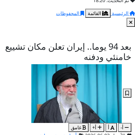
تم التحديث: 18:20
الرئيسية
القائمة
المحفوظات
بعد 94 يوما.. إيران تعلن مكان تشييع
خامنئي ودفنه
أ-
أ
أ+
غامق