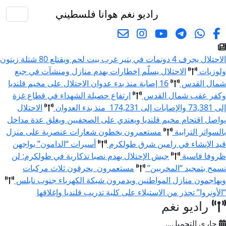
راديو نغم
هوانا فلسطيني
البحث
الاحتلال يجرف 4 دونمات في بتير غرب بيت لحم ويقتلع 80 شتلة زيتون
ولوزيات
الاحتلال يسلّم إخطارات بهدم منازل ومنشآت في جبع
شمال القدس
16 إصابة منذ بدء عدوان الاحتلال على مخيم قلنديا
وكفر عقب شمال القدس
ارتفاع حصيلة الشهداء في قطاع غزة
إلى 73,381 والإصابات إلى 174,231 منذ بدء العدوان
الاحتلال
يواصل اقتحام مخيم قلنديا ويعتدي على الصحفيين ويغلق عدة مداخل
بالسواتر الترابية
مستعمرون يخطون شعارات عنصرية على منزل
قيد الإنشاء في رامين شرق طولكرم
أسيرات “الدامون” يواجهن
ظروفا قاسية
جيش الإحتلال يهدم نصبا تذكارية في طولكرم: لن
نسمح بتمجيد “المخربين”
مستعمرون يحرقون ثلاث مركبات
ويهاجمون منازل المواطنين ويدمرون شبكة الكهرباء جنوب نابلس
“الأونروا” تحذر من الاستيلاء على كلية تدريب قلنديا وإغلاقها
راديو نغم
جاري التحميل...