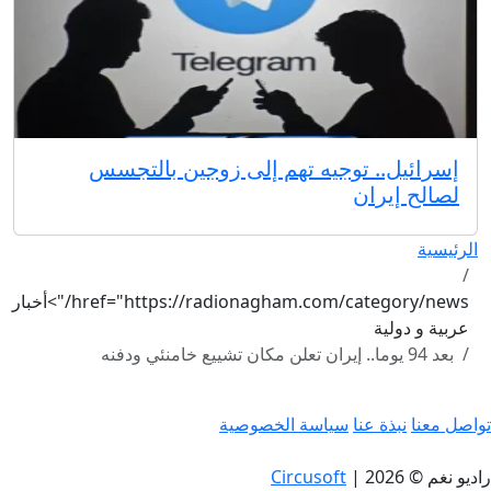
إسرائيل.. توجيه تهم إلى زوجين بالتجسس
لصالح إيران
الرئيسية
href="https://radionagham.com/category/news/">أخبار
عربية و دولية
بعد 94 يوما.. إيران تعلن مكان تشييع خامنئي ودفنه
تواصل معنا
نبذة عنا
سياسة الخصوصية
راديو نغم © 2026
|
Circusoft