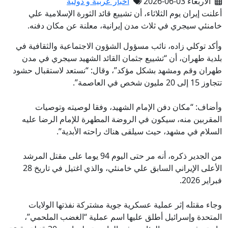
الأربعاء 03-06-2026
أخبار عربية و دولية
أعلنت إيران يوم الثلاثاء، أن تشييع قائد الثورة الإسلامية علي
خامنئي سيجري في ثلاث مدن إيرانية، معلنة عن مكان دفنه.
وأكد توكلي زاده، نائب مسؤول الشؤون الاجتماعية والثقافية في
بلدية طهران، أن “تشييع جثمان القائد الشهيد سيجري في مدن
طهران وقم ومشهد بشكل مؤكد”، وقال: “نستعد لاستقبال حشود
تتجاوز 15 إلى 20 مليون شخص في العاصمة”.
وأضاف: “مكان دفن الإمام الشهيد، وفقا لوصيته وتوصيات
المقربين منه، سيكون في الروضة المطهرة للإمام الرضا عليه
السلام في مشهد، حيث سيلقى هناك راحته الأبدية”.
من الجدير ذكره، أنه مر حتى اليوم 94 يوما على مقتل المرشد
الأعلى الإيراني السابق علي خامنئي، والذي اغتيل في تاريخ 28
فبراير 2026.
وجاء مقتله إثر عملية عسكرية جوية مشتركة نفذتها الولايات
المتحدة وإسرائيل أطلق عليها اسم عملية “الغضب الملحمي”،