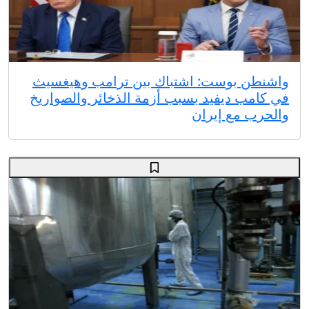
واشنطن بوست: اشتباك بين ترامب وهيغسيث
في كامب ديفيد بسبب أزمة الذخائر والصواريخ
والحرب مع إيران