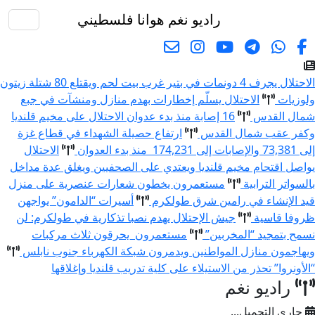
راديو نغم
هوانا فلسطيني
البحث
الاحتلال يجرف 4 دونمات في بتير غرب بيت لحم ويقتلع 80 شتلة زيتون
ولوزيات
الاحتلال يسلّم إخطارات بهدم منازل ومنشآت في جبع
شمال القدس
16 إصابة منذ بدء عدوان الاحتلال على مخيم قلنديا
وكفر عقب شمال القدس
ارتفاع حصيلة الشهداء في قطاع غزة
إلى 73,381 والإصابات إلى 174,231 منذ بدء العدوان
الاحتلال
يواصل اقتحام مخيم قلنديا ويعتدي على الصحفيين ويغلق عدة مداخل
بالسواتر الترابية
مستعمرون يخطون شعارات عنصرية على منزل
قيد الإنشاء في رامين شرق طولكرم
أسيرات “الدامون” يواجهن
ظروفا قاسية
جيش الإحتلال يهدم نصبا تذكارية في طولكرم: لن
نسمح بتمجيد “المخربين”
مستعمرون يحرقون ثلاث مركبات
ويهاجمون منازل المواطنين ويدمرون شبكة الكهرباء جنوب نابلس
“الأونروا” تحذر من الاستيلاء على كلية تدريب قلنديا وإغلاقها
راديو نغم
جاري التحميل...