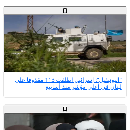
“اليونيفيل”: إسرائيل أطلقت 113 مقذوفا على
لبنان في أعلى مؤشر منذ أسابيع