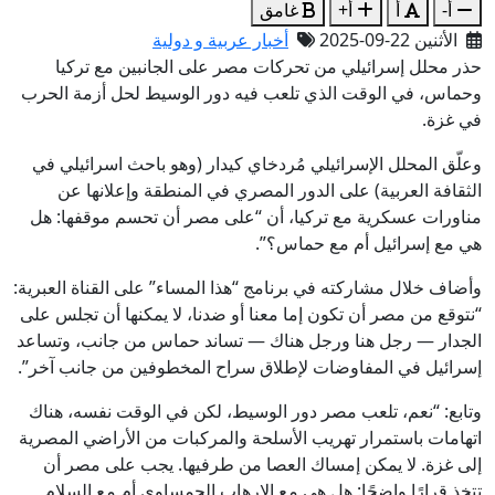
أ-
أ
أ+
غامق
الأثنين 22-09-2025
أخبار عربية و دولية
حذر محلل إسرائيلي من تحركات مصر على الجانبين مع تركيا
وحماس، في الوقت الذي تلعب فيه دور الوسيط لحل أزمة الحرب
في غزة.
وعلّق المحلل الإسرائيلي مُردخاي كيدار (وهو باحث اسرائيلي في
الثقافة العربية) على الدور المصري في المنطقة وإعلانها عن
مناورات عسكرية مع تركيا، أن “على مصر أن تحسم موقفها: هل
هي مع إسرائيل أم مع حماس؟”.
وأضاف خلال مشاركته في برنامج “هذا المساء” على القناة العبرية:
“نتوقع من مصر أن تكون إما معنا أو ضدنا، لا يمكنها أن تجلس على
الجدار — رجل هنا ورجل هناك — تساند حماس من جانب، وتساعد
إسرائيل في المفاوضات لإطلاق سراح المخطوفين من جانب آخر”.
وتابع: “نعم، تلعب مصر دور الوسيط، لكن في الوقت نفسه، هناك
اتهامات باستمرار تهريب الأسلحة والمركبات من الأراضي المصرية
إلى غزة. لا يمكن إمساك العصا من طرفيها. يجب على مصر أن
تتخذ قرارًا واضحًا: هل هي مع الإرهاب الحمساوي أم مع السلام