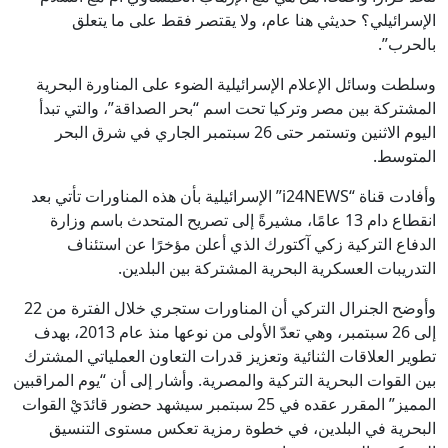
الإسرائيلي؟ حديثي هنا عام، ولا يقتصر فقط على ما يتعلق
بالحرب”.
وسلطت وسائل الإعلام الإسرائيلية الضوء على المناورة البحرية
المشتركة بين مصر وتركيا تحت اسم “بحر الصداقة”، والتي تبدأ
اليوم الاثنين وتستمر حتى 26 سبتمبر الجاري في شرق البحر
المتوسط.
وأفادت قناة “i24NEWS” الإسرائيلية بأن هذه المناورات تأتي بعد
انقطاع دام 13 عامًا، مشيرةً إلى تصريح المتحدث باسم وزارة
الدفاع التركية زكي آكتورك الذي أعلن مؤخرًا عن استئناف
التدريبات العسكرية البحرية المشتركة بين البلدين.
وأوضح الجنرال التركي أن المناورات ستجري خلال الفترة من 22
إلى 26 سبتمبر، وهي تعدّ الأولى من نوعها منذ عام 2013، بهدف
تطوير العلاقات الثنائية وتعزيز قدرات التعاون العملياتي المشترك
بين القوات البحرية التركية والمصرية. وأشار إلى أن “يوم المراقبين
المميز” المقرر عقده في 25 سبتمبر سيشهد حضور قائدَيْ القوات
البحرية في البلدين، في خطوة رمزية تعكس مستوى التنسيق