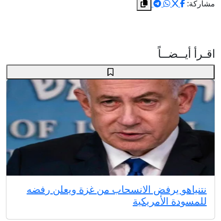
مشاركة:
اقـرأ أيــضــاً
نتنياهو يرفض الانسحاب من غزة ويعلن رفضه
للمسودة الأمريكية