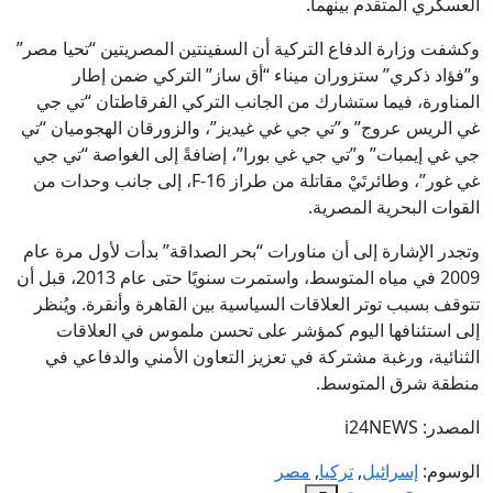
العسكري المتقدم بينهما.
وكشفت وزارة الدفاع التركية أن السفينتين المصريتين “تحيا مصر”
و”فؤاد ذكري” ستزوران ميناء “أق ساز” التركي ضمن إطار
المناورة، فيما ستشارك من الجانب التركي الفرقاطتان “تي جي
غي الريس عروج” و”تي جي غي غيديز”، والزورقان الهجوميان “تي
جي غي إيمبات” و”تي جي غي بورا”، إضافةً إلى الغواصة “تي جي
غي غور”، وطائرتَيْ مقاتلة من طراز F-16، إلى جانب وحدات من
القوات البحرية المصرية.
وتجدر الإشارة إلى أن مناورات “بحر الصداقة” بدأت لأول مرة عام
2009 في مياه المتوسط، واستمرت سنويًا حتى عام 2013، قبل أن
تتوقف بسبب توتر العلاقات السياسية بين القاهرة وأنقرة. ويُنظر
إلى استئنافها اليوم كمؤشر على تحسن ملموس في العلاقات
الثنائية، ورغبة مشتركة في تعزيز التعاون الأمني والدفاعي في
منطقة شرق المتوسط.
المصدر: i24NEWS
الوسوم:
إسرائيل
,
تركيا
,
مصر