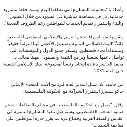
وأضاف: “مجموعة المشاريع التي نطلقها اليوم ليست فقط مشاريع
خدماتية، بل هي مساهمة مباشرة في الصمود من خلال التطوير
والبناء واستمرار تقديم الخدمات للمواطنين رغم الظروف الصعبة”.
وثمّن رئيس الوزراء الدعم العربي والإسلامي المتواصل لفلسطين،
قائلاً: “البنك الإسلامي للتنمية وصندوق الأقصى أثبتا التزاماً حقيقياً
ومستداماً تجاه فلسطين، ونشكر جميع الدول والمؤسسات التي
تواصل دعمها لشعبنا وبرامج التنمية والصمود”، مهنئاً معالي د.
محمد الجاسر بإعادة انتخابه رئيساً لمجموعة البنك الإسلامي للتنمية
حتى العام 2031.
من جانبه، أكد ممثل المدير العام لبرنامج الأمم المتحدة الإنمائي
جاكو سيليرز استمرار الشراكة مع الحكومة الفلسطينية.
وقال: “نعمل مع الحكومة الفلسطينية في مختلف القطاعات لدعم
صمود الشعب الفلسطيني، وسنواصل تنفيذ المشاريع التنموية في
القدس والضفة الغربية وقطاع غزة بما يعزز قدرة المواطنين على
مواجهة التحديات”.