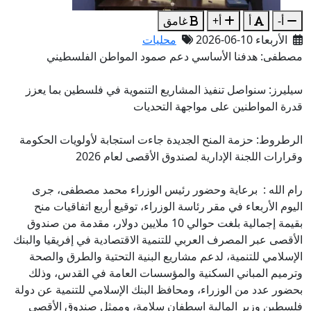
أ-
أ
أ+
غامق
الأربعاء 10-06-2026
محليات
مصطفى: هدفنا الأساسي دعم صمود المواطن الفلسطيني
سيليرز: سنواصل تنفيذ المشاريع التنموية في فلسطين بما يعزز
قدرة المواطنين على مواجهة التحديات
الرطروط: حزمة المنح الجديدة جاءت استجابة لأولويات الحكومة
وقرارات اللجنة الإدارية لصندوق الأقصى لعام 2026
رام الله : برعاية وحضور رئيس الوزراء محمد مصطفى، جرى
اليوم الأربعاء في مقر رئاسة الوزراء، توقيع أربع اتفاقيات منح
بقيمة إجمالية بلغت حوالي 10 ملايين دولار، مقدمة من صندوق
الأقصى عبر المصرف العربي للتنمية الاقتصادية في إفريقيا والبنك
الإسلامي للتنمية، لدعم مشاريع البنية التحتية والطرق والصحة
وترميم المباني السكنية والمؤسسات العامة في القدس، وذلك
بحضور عدد من الوزراء، ومحافظ البنك الإسلامي للتنمية عن دولة
فلسطين وزير المالية اسطفان سلامة، وممثل صندوق الأقصى