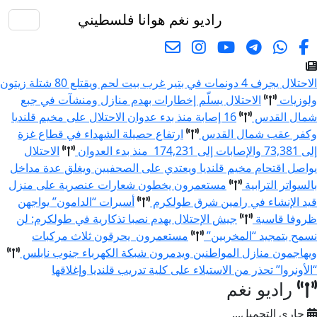
راديو نغم
هوانا فلسطيني
البحث
الاحتلال يجرف 4 دونمات في بتير غرب بيت لحم ويقتلع 80 شتلة زيتون
لوزيات
الاحتلال يسلّم إخطارات بهدم منازل ومنشآت في جبع
مال القدس
16 إصابة منذ بدء عدوان الاحتلال على مخيم قلنديا
كفر عقب شمال القدس
ارتفاع حصيلة الشهداء في قطاع غزة
ى 73,381 والإصابات إلى 174,231 منذ بدء العدوان
الاحتلال
واصل اقتحام مخيم قلنديا ويعتدي على الصحفيين ويغلق عدة مداخل
السواتر الترابية
مستعمرون يخطون شعارات عنصرية على منزل
يد الإنشاء في رامين شرق طولكرم
أسيرات “الدامون” يواجهن
روفا قاسية
جيش الإحتلال يهدم نصبا تذكارية في طولكرم: لن
سمح بتمجيد “المخربين”
مستعمرون يحرقون ثلاث مركبات
يهاجمون منازل المواطنين ويدمرون شبكة الكهرباء جنوب نابلس
الأونروا” تحذر من الاستيلاء على كلية تدريب قلنديا وإغلاقها
راديو نغم
جاري التحميل...