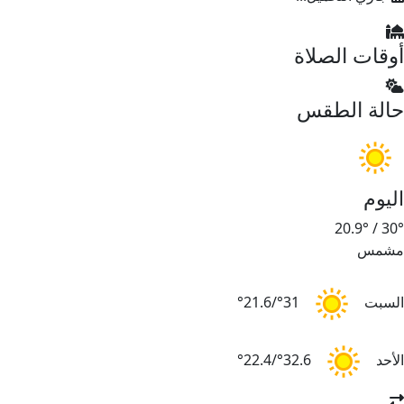
وقات الصلاة
الة الطقس
ليوم
20.9°
/
30
شمس
لسبت
31°/21.6°
لأحد
32.6°/22.4°