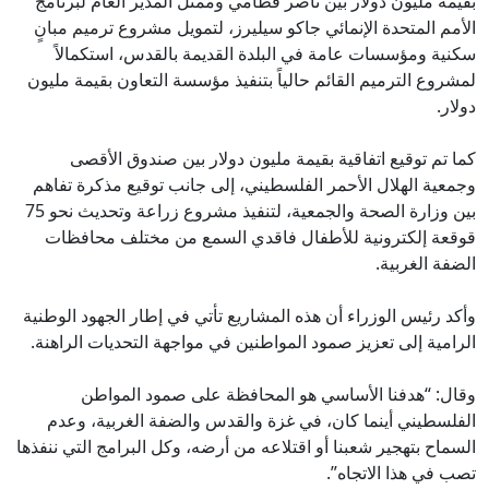
بقيمة مليون دولار بين ناصر قطامي وممثل المدير العام لبرنامج
الأمم المتحدة الإنمائي جاكو سيليرز، لتمويل مشروع ترميم مبانٍ
سكنية ومؤسسات عامة في البلدة القديمة بالقدس، استكمالاً
لمشروع الترميم القائم حالياً بتنفيذ مؤسسة التعاون بقيمة مليون
دولار.
كما تم توقيع اتفاقية بقيمة مليون دولار بين صندوق الأقصى
وجمعية الهلال الأحمر الفلسطيني، إلى جانب توقيع مذكرة تفاهم
بين وزارة الصحة والجمعية، لتنفيذ مشروع زراعة وتحديث نحو 75
قوقعة إلكترونية للأطفال فاقدي السمع من مختلف محافظات
الضفة الغربية.
وأكد رئيس الوزراء أن هذه المشاريع تأتي في إطار الجهود الوطنية
الرامية إلى تعزيز صمود المواطنين في مواجهة التحديات الراهنة.
وقال: “هدفنا الأساسي هو المحافظة على صمود المواطن
الفلسطيني أينما كان، في غزة والقدس والضفة الغربية، وعدم
السماح بتهجير شعبنا أو اقتلاعه من أرضه، وكل البرامج التي ننفذها
تصب في هذا الاتجاه”.