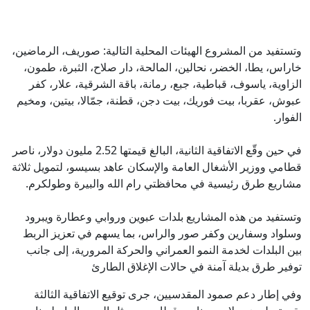
وتستفيد من المشروع الهيئات المحلية التالية: صوريف، الرماضين،
خاراس، يطا، الخضر، نحالين، المالحة، دار صلاح، الثبرة، طمون،
الزاوية، ياسوف، قباطية، جبع، رمانة، باقة الشرقية، علار، كفر
عبوش، عقربا، بيت فوريك، بيت دجن، قطنة، جمّالا، بيتين، ومخيم
الفوار.
في حين وقّع الاتفاقية الثانية، البالغ قيمتها 2.52 مليون دولار، ناصر
قطامي ووزير الأشغال العامة والإسكان عاهد بسيسو، لتمويل ثلاثة
مشاريع طرق رئيسية في محافظتي رام الله والبيرة وطولكرم.
وتستفيد من هذه المشاريع بلدات عبوين وروابي وعطارة ويبرود
وسلواد وسفارين وكفر صور والراس، بما يسهم في تعزيز الربط
بين البلدات لخدمة النمو العمراني والحركة المرورية، إلى جانب
توفير طرق بديلة آمنة في حالات الإغلاق الطارئ
وفي إطار دعم صمود المقدسيين، جرى توقيع الاتفاقية الثالثة