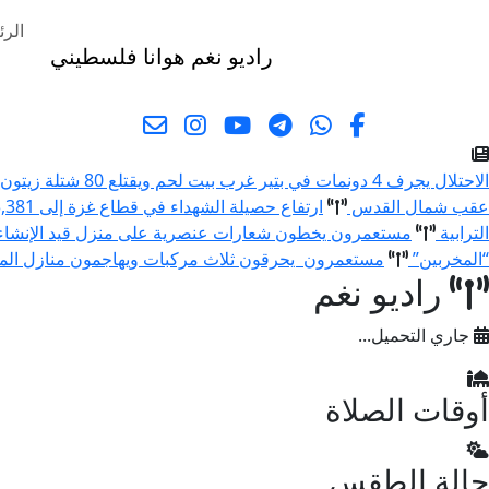
الرئ
راديو نغم
هوانا فلسطيني
البحث
الاحتلال يجرف 4 دونمات في بتير غرب بيت لحم ويقتلع 80 شتلة زيتون ولوزيات
عقب شمال القدس
ارتفاع حصيلة الشهداء في قطاع غزة إلى 73,381 والإصابات إلى 174,231 منذ بدء العدوان
الترابية
مستعمرون يخطون شعارات عنصرية على منزل قيد الإنشا
“المخربين”
مستعمرون يحرقون ثلاث مركبات ويهاجمون منازل المو
راديو نغم
جاري التحميل...
أوقات الصلاة
حالة الطقس