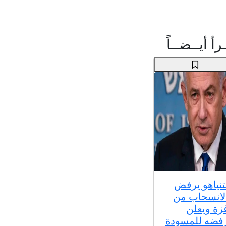
رأ أيــضــاً
تنياهو يرفض
لانسحاب من
زة ويعلن
فضه للمسودة