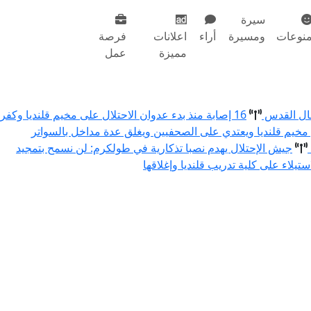
سيرة
نوعات
ومسيرة
أراء
اعلانات
فرصة
مميزة
عمل
مال القدس
16 إصابة منذ بدء عدوان الاحتلال على مخيم قلنديا وكفر
 مخيم قلنديا ويعتدي على الصحفيين ويغلق عدة مداخل بالسواتر
جيش الإحتلال يهدم نصبا تذكارية في طولكرم: لن نسمح بتمجيد
استيلاء على كلية تدريب قلنديا وإغلاقها