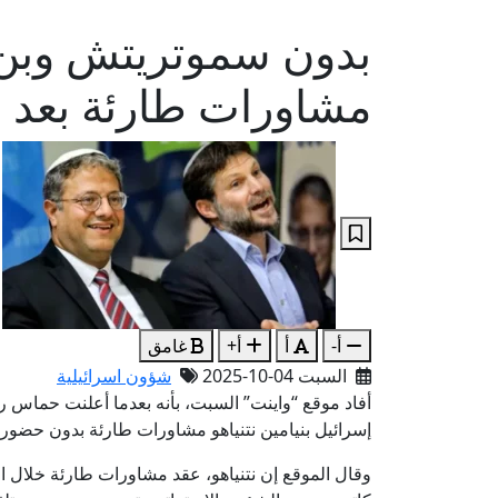
بدون سموتريتش وبن غف
مشاورات طارئة بعد 
أ-
أ
أ+
غامق
السبت 04-10-2025
شؤون اسرائيلية
أفاد موقع “واينت” السبت، بأنه بعدما أعلنت حماس 
إسرائيل بنيامين نتنياهو مشاورات طارئة بدون حضور
وقال الموقع إن نتنياهو، عقد مشاورات طارئة خلال ا