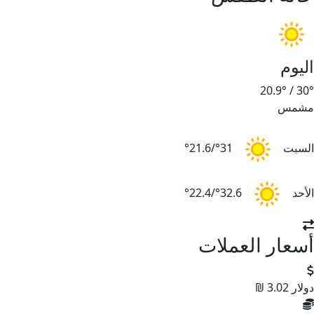
اليوم
20.9°
/
30°
مشمس
السبت
31°/21.6°
الأحد
32.6°/22.4°
أسعار العملات
دولار
3.02 ₪