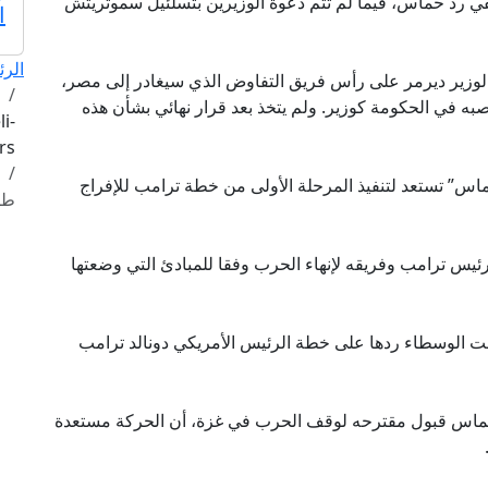
قي رد حماس، فيما لم تتم دعوة الوزيرين بتسلئيل سموتريتش
ا
الرئ
 الوزير ديرمر على رأس فريق التفاوض الذي سيغادر إلى مصر،
به في الحكومة كوزير. ولم يتخذ بعد قرار نهائي بشأن هذه
i-
affairs
اس” تستعد لتنفيذ المرحلة الأولى من خطة ترامب للإفراج
طا
يس ترامب وفريقه لإنهاء الحرب وفقا للمبادئ التي وضعتها
ت الوسطاء ردها على خطة الرئيس الأمريكي دونالد ترامب
حماس قبول مقترحه لوقف الحرب في غزة، أن الحركة مستعدة