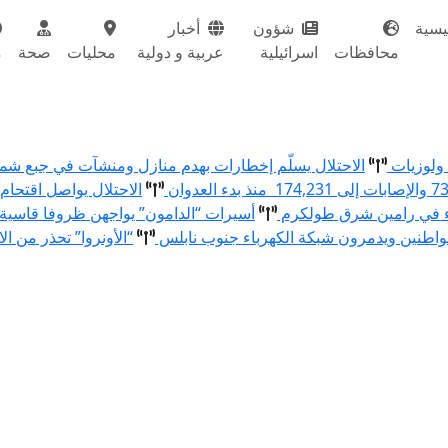
يسية
شؤون
أخبار
محافظات
اسرائيلية
عربية و دولية
محليات
صحة
م
الاحتلال يسلّم إخطارات بهدم منازل ومنشآت في جبع ش
الاحتلال يواصل اقتحام
ء في رامين شرق طولكرم
أسيرات “الدامون” يواجهن ظروفا قاسية
اطنين ويدمرون شبكة الكهرباء جنوب نابلس
“الأونروا” تحذر من ال