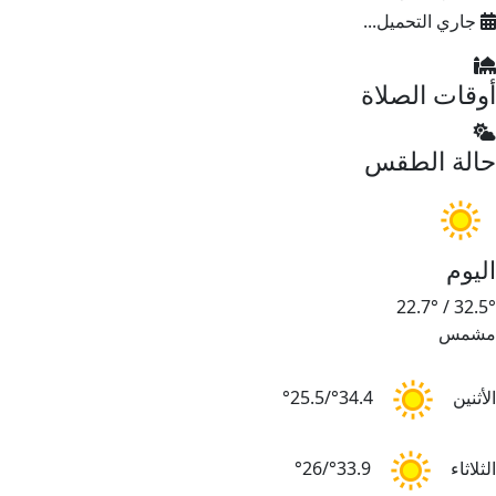
جاري التحميل...
أوقات الصلاة
حالة الطقس
اليوم
22.7°
/
32.5°
مشمس
الأثنين
34.4°/25.5°
الثلاثاء
33.9°/26°