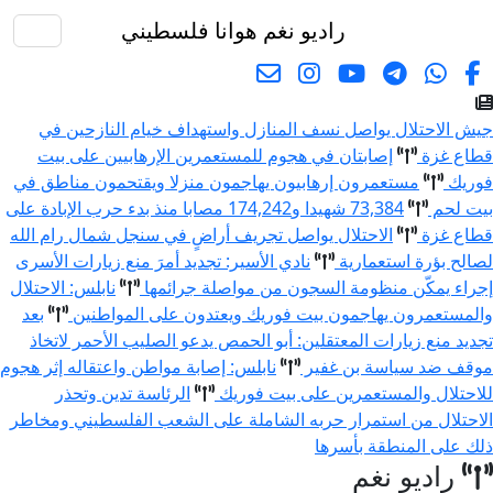
راديو نغم
هوانا فلسطيني
البحث
جيش الاحتلال يواصل نسف المنازل واستهداف خيام النازحين في
قطاع غزة
إصابتان في هجوم للمستعمرين الإرهابيين على بيت
فوريك
مستعمرون إرهابيون يهاجمون منزلا ويقتحمون مناطق في
بيت لحم
73,384 شهيدا و174,242 مصابا منذ بدء حرب الإبادة على
قطاع غزة
الاحتلال يواصل تجريف أراضٍ في سنجل شمال رام الله
لصالح بؤرة استعمارية
نادي الأسير: تجديد أمرَ منع زيارات الأسرى
إجراء يمكّن منظومة السجون من مواصلة جرائمها
نابلس: الاحتلال
والمستعمرون يهاجمون بيت فوريك ويعتدون على المواطنين
بعد
تجديد منع زيارات المعتقلين: أبو الحمص يدعو الصليب الأحمر لاتخاذ
موقف ضد سياسة بن غفير
نابلس: إصابة مواطن واعتقاله إثر هجوم
للاحتلال والمستعمرين على بيت فوريك
الرئاسة تدين وتحذر
الاحتلال من استمرار حربه الشاملة على الشعب الفلسطيني ومخاطر
ذلك على المنطقة بأسرها
راديو نغم