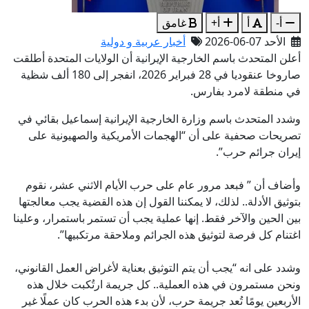
أ-
أ
أ+
غامق
الأحد 07-06-2026
أخبار عربية و دولية
أعلن المتحدث باسم الخارجية الإيرانية أن الولايات المتحدة أطلقت
صاروخا عنقوديا في 28 فبراير 2026، انفجر إلى 180 ألف شظية
في منطقة لامرد بفارس.
وشدد المتحدث باسم وزارة الخارجية الإيرانية إسماعيل بقائي في
تصريحات صحفية على أن “الهجمات الأمريكية والصهيونية على
إيران جرائم حرب”.
وأضاف أن ” فبعد مرور عام على حرب الأيام الاثني عشر، نقوم
بتوثيق الأدلة.. لذلك، لا يمكننا القول إن هذه القضية يجب معالجتها
بين الحين والآخر فقط. إنها عملية يجب أن تستمر باستمرار، وعلينا
اغتنام كل فرصة لتوثيق هذه الجرائم وملاحقة مرتكبيها”.
وشدد على انه “يجب أن يتم التوثيق بعناية لأغراض العمل القانوني،
ونحن مستمرون في هذه العملية.. كل جريمة ارتُكبت خلال هذه
الأربعين يومًا تُعد جريمة حرب، لأن بدء هذه الحرب كان عملًا غير