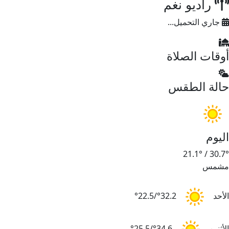
راديو نغم
جاري التحميل...
أوقات الصلاة
حالة الطقس
اليوم
21.1°
/
30.7°
مشمس
الأحد
32.2°/22.5°
الأثنين
34.6°/25.5°