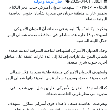
الثلاثاء 01-04-2025
أخبار عربية و دولية
الثلاثاء – ١-٤-٢٠٢٥: استهدف عدوان أميركي جديد، فجر الثلاثاء،
بخمس غارات منطقة جربان في مديرية سَنْحان جنوبي العاصمة
اليمنية صنعاء.
وذكرت وكالة “سبأ” اليمنية في صنعاء، أنّ العدوان الأميركي
استهدف بـ15 غارة عدة مناطق في محافظة صعدة شمالي اليمن
خلال الليلة الماضية.
وجدّد العدوان الأميركي استهدافه للناحية الشرقية لمدينة صعدة
شمالي اليمن بـ3 غارات، إضافةً إلى عدة غارات عنيفة على مناطق
أخرى جنوب شرق صعدة.
واستهدف العدوان الأميركي منطقة طخية بمديرية مَجْز شمالي
غرب مدينة صعدة، ومديرية سحار غربي المدينة ذاتها شمالي اليمن.
كذلك استهدف العدوان الأميركي بغارتين جبل النبي شعيب في
مديرية بني مطر غربي العاصمة صنعاء.
وتعرضت العاصمة صنعاء لاعتداء جوي أميركي متكرّر، استهدف
منطقة صرف في مديرية بني حُشيش، شمالي شرق صنعاء.