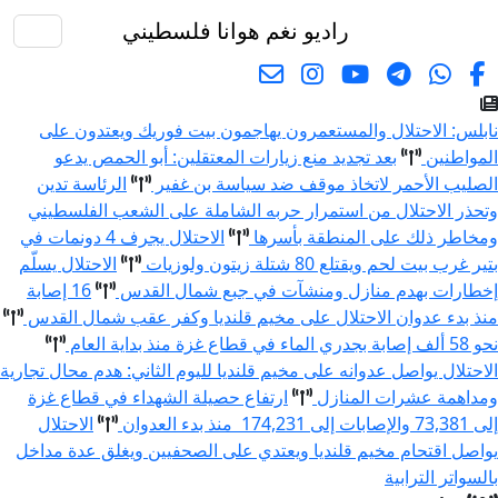
راديو نغم
هوانا فلسطيني
البحث
نابلس: الاحتلال والمستعمرون يهاجمون بيت فوريك ويعتدون على
المواطنين
بعد تجديد منع زيارات المعتقلين: أبو الحمص يدعو
الصليب الأحمر لاتخاذ موقف ضد سياسة بن غفير
الرئاسة تدين
وتحذر الاحتلال من استمرار حربه الشاملة على الشعب الفلسطيني
ومخاطر ذلك على المنطقة بأسرها
الاحتلال يجرف 4 دونمات في
بتير غرب بيت لحم ويقتلع 80 شتلة زيتون ولوزيات
الاحتلال يسلّم
إخطارات بهدم منازل ومنشآت في جبع شمال القدس
16 إصابة
منذ بدء عدوان الاحتلال على مخيم قلنديا وكفر عقب شمال القدس
نحو 58 ألف إصابة بجدري الماء في قطاع غزة منذ بداية العام
الاحتلال يواصل عدوانه على مخيم قلنديا لليوم الثاني: هدم محال تجارية
ومداهمة عشرات المنازل
ارتفاع حصيلة الشهداء في قطاع غزة
إلى 73,381 والإصابات إلى 174,231 منذ بدء العدوان
الاحتلال
يواصل اقتحام مخيم قلنديا ويعتدي على الصحفيين ويغلق عدة مداخل
بالسواتر الترابية