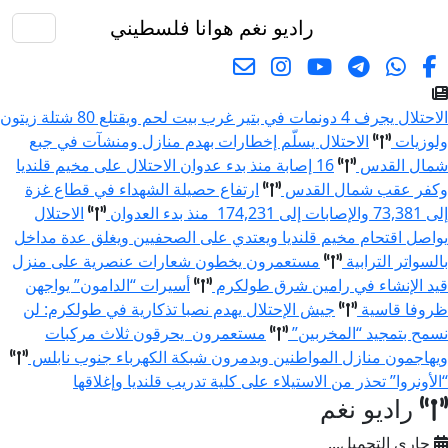
راديو نغم
هوانا فلسطيني
البحث
الاحتلال يجرف 4 دونمات في بتير غرب بيت لحم ويقتلع 80 شتلة زيتون
ولوزيات
الاحتلال يسلّم إخطارات بهدم منازل ومنشآت في جبع
شمال القدس
16 إصابة منذ بدء عدوان الاحتلال على مخيم قلنديا
وكفر عقب شمال القدس
ارتفاع حصيلة الشهداء في قطاع غزة
إلى 73,381 والإصابات إلى 174,231 منذ بدء العدوان
الاحتلال
يواصل اقتحام مخيم قلنديا ويعتدي على الصحفيين ويغلق عدة مداخل
بالسواتر الترابية
مستعمرون يخطون شعارات عنصرية على منزل
قيد الإنشاء في رامين شرق طولكرم
أسيرات “الدامون” يواجهن
ظروفا قاسية
جيش الإحتلال يهدم نصبا تذكارية في طولكرم: لن
نسمح بتمجيد “المخربين”
مستعمرون يحرقون ثلاث مركبات
ويهاجمون منازل المواطنين ويدمرون شبكة الكهرباء جنوب نابلس
“الأونروا” تحذر من الاستيلاء على كلية تدريب قلنديا وإغلاقها
راديو نغم
جاري التحميل...