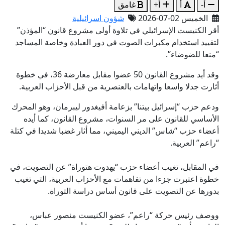
أ-
أ
أ+
غامق
الخميس 02-07-2026
شؤون اسرائيلية
أقر الكنيست الإسرائيلي في تلاوة أولى مشروع قانون “المؤذن”
لتقييد استخدام مكبرات الصوت في دور العبادة وخاصة المساجد
“منعا للضوضاء”.
وقد أيد مشروع القانون 50 عضوا مقابل معارضة 36، في خطوة
أثارت جدلا واسعا واتهامات بالعنصرية من قبل الأحزاب العربية.
ودعم حزب “إسرائيل بيتنا” بزعامة أفيغدور ليبرمان، وهو المحرك
الأساسي للقانون على مر السنوات، مشروع القانون، كما أيده
أعضاء حزب “شاس” الديني اليميني، مما أثار غضبا شديدا في كتلة
“راعم” العربية.
في المقابل، تغيب أعضاء حزب “يهدوت هتوراة” عن التصويت، في
خطوة اعتبرت جزءا من تفاهمات مع الأحزاب العربية، التي تغيب
بدورها عن التصويت على قانون أساس دراسة التوراة.
ووصف رئيس حركة “راعم”، عضو الكنيست منصور عباس،