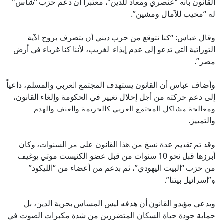
القانون بأنه “عنصري ومعاد للدين”، معتبرا أن دعم حزب “شاس”
له “مخيب للآمال ومشين”.
وقال عباس: “كنا نتوقع من حزب ديني أن يتصرف بروح الآية
التوراتية التي تدعو إلى عدم إيذاء الغريب، لأننا كنا غرباء في أرض
مصر”.
وأضاف عباس أن القانون يستهدف المجتمع العربي والمسلم، داعياً
إلى دعم حركته من أجل إحلال تغيير في الحكومة وإلغاء القانون،
ومعالجة مشاكل المجتمع العربي كالجريمة والعنف والهدم
والتمييز.
وقد تم تقديم عدة نسخ من هذا القانون على مر السنوات، وكان
أبرزها قبل نحو 10 سنوات من قبل عضو الكنيست موتي يوغيف
من حزب “البيت اليهودي”، ثم بدعم من أعضاء من “الليكود”
و”إسرائيل بيتنا”.
ويدعي مؤيدو القانون أن هدفه ليس المساس بحرية الدين، بل
حماية جودة حياة السكان المتضررين من شدة مكبرات الصوت في