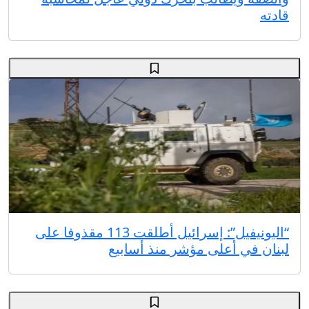
قادته
“اليونيفيل”: إسرائيل أطلقت 113 مقذوفا على
لبنان في أعلى مؤشر منذ أسابيع