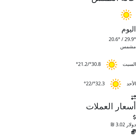
اليوم
20.6°
/
29.9°
مشمس
السبت
30.8°/21.2°
الأحد
32.3°/22°
أسعار العملات
دولار
3.02 ₪