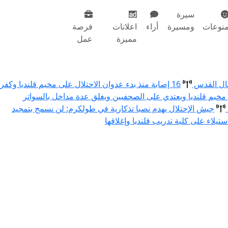
سيرة
نوعات
ومسيرة
أراء
اعلانات
فرصة
مميزة
عمل
مال القدس
16 إصابة منذ بدء عدوان الاحتلال على مخيم قلنديا وكفر
 مخيم قلنديا ويعتدي على الصحفيين ويغلق عدة مداخل بالسواتر
جيش الإحتلال يهدم نصبا تذكارية في طولكرم: لن نسمح بتمجيد
استيلاء على كلية تدريب قلنديا وإغلاقها