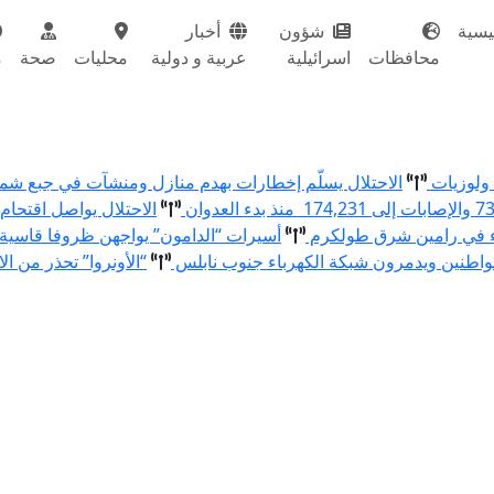
يسية
شؤون
أخبار
محافظات
اسرائيلية
عربية و دولية
محليات
صحة
م
الاحتلال يسلّم إخطارات بهدم منازل ومنشآت في جبع ش
الاحتلال يواصل اقتحام
ء في رامين شرق طولكرم
أسيرات “الدامون” يواجهن ظروفا قاسية
اطنين ويدمرون شبكة الكهرباء جنوب نابلس
“الأونروا” تحذر من ال