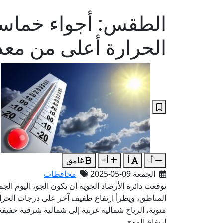
الطقس: أجواء خماسي
الحرارة أعلى من معد
أ-
أ
أ+
غامق
الجمعة 09-05-2025
محافظات
توقعت دائرة الأرصاد الجوية أن يكون الجو، اليوم ال
مئوية، الرياح شمالية غربية إلى شمالية شرقية خفيف
ارتفاع الموج.