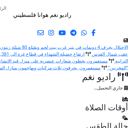
الرئ
راديو نغم
هوانا فلسطيني
البحث
الاحتلال يجرف 4 دونمات في بتير غرب بيت لحم ويقتلع 80 شتلة زيتون ولوزيات
عقب شمال القدس
ارتفاع حصيلة الشهداء في قطاع غزة إلى 73,381 والإصابات إلى 174,231 منذ بدء العدوان
الترابية
مستعمرون يخطون شعارات عنصرية على منزل قيد الإنشا
“المخربين”
مستعمرون يحرقون ثلاث مركبات ويهاجمون منازل المو
راديو نغم
جاري التحميل...
أوقات الصلاة
حالة الطقس