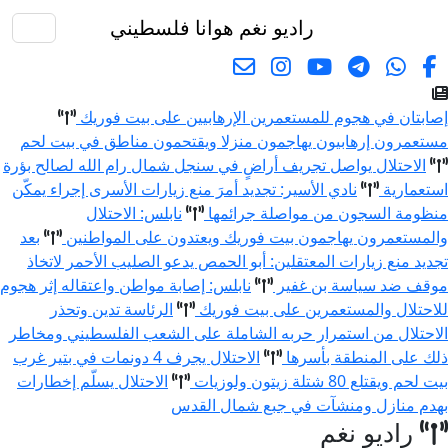
راديو نغم
هوانا فلسطيني
البحث
إصابتان في هجوم للمستعمرين الإرهابيين على بيت فوريك
مستعمرون إرهابيون يهاجمون منزلا ويقتحمون مناطق في بيت لحم
الاحتلال يواصل تجريف أراضٍ في سنجل شمال رام الله لصالح بؤرة
استعمارية
نادي الأسير: تجديد أمرَ منع زيارات الأسرى إجراء يمكّن
منظومة السجون من مواصلة جرائمها
نابلس: الاحتلال
والمستعمرون يهاجمون بيت فوريك ويعتدون على المواطنين
بعد
تجديد منع زيارات المعتقلين: أبو الحمص يدعو الصليب الأحمر لاتخاذ
موقف ضد سياسة بن غفير
نابلس: إصابة مواطن واعتقاله إثر هجوم
للاحتلال والمستعمرين على بيت فوريك
الرئاسة تدين وتحذر
الاحتلال من استمرار حربه الشاملة على الشعب الفلسطيني ومخاطر
ذلك على المنطقة بأسرها
الاحتلال يجرف 4 دونمات في بتير غرب
بيت لحم ويقتلع 80 شتلة زيتون ولوزيات
الاحتلال يسلّم إخطارات
بهدم منازل ومنشآت في جبع شمال القدس
راديو نغم