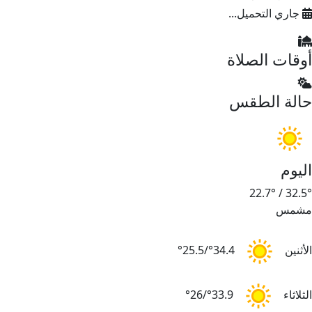
جاري التحميل...
أوقات الصلاة
حالة الطقس
اليوم
22.7°
/
32.5°
مشمس
الأثنين
34.4°/25.5°
الثلاثاء
33.9°/26°