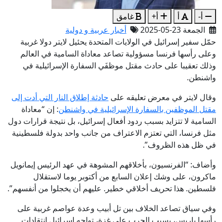
أ-
أ
أ+
غامق
الجمعة 23-05-2025
أخبار عربية و دولية
حمّل سفير إسرائيل في الولايات المتحدة يحئيل لايتر دولا غربية
وعلى رأسها فرنسا مسؤولية تصاعد معاداة السامية في العالم
وذلك تعقيبا على حادث مقتل موظفَي السفارة الإسرائيلية في
واشنطن.
وقال لايتر في معرض تعليقه على
حادثة إطلاق النار التي أدت إلى
مقتل الموظفين بالسفارة الإسرائيلية في واشنطن
: إن “معاداة
السامية لا تتزايد بسبب ردود أفعال إسرائيل، بل نتيجة قرارات دول
مثل فرنسا، التي تعتزم الاعتراف من جانب واحد بدولة فلسطينية
في ظل هذه الظروف”.
وأضاف: “الفرنسيون، بأخلاقهم المشوهة في عهد الرئيس إيمانويل
ماكرون، على وشك إعلان السابع من أكتوبر يوما لاستقلال
فلسطين. هذا تحريف أخلاقي خطير. عليهم أن يخجلوا من أنفسهم”.
وفي سياق تصاعد الخلاف بين تل أبيب وعدة عواصم غربية على
رأسها باريس، بسبب الحرب على غزة، تواجه إسرائيل انتقادات