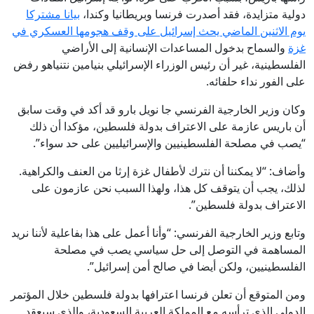
دولية متزايدة، فقد أصدرت فرنسا وبريطانيا وكندا،
بيانا مشتركا
يوم الاثنين الماضي يحث إسرائيل على وقف هجومها العسكري في
غزة
والسماح بدخول المساعدات الإنسانية إلى الأراضي
الفلسطينية، غير أن رئيس الوزراء الإسرائيلي بنيامين نتنياهو رفض
على الفور نداء حلفائه.
وكان وزير الخارجية الفرنسي جا نويل بارو قد أكد في وقت سابق
أن باريس عازمة على الاعتراف بدولة فلسطين، مؤكدا أن ذلك
“يصب في مصلحة الفلسطينيين والإسرائيليين على حد سواء”.
وأضاف: “لا يمكننا أن نترك لأطفال غزة إرثا من العنف والكراهية.
لذلك، يجب أن يتوقف كل هذا، ولهذا السبب نحن عازمون على
الاعتراف بدولة فلسطين”.
وتابع وزير الخارجية الفرنسي: “وأنا أعمل على هذا بفاعلية لأننا نريد
المساهمة في التوصل إلى حل سياسي يصب في مصلحة
الفلسطينيين، ولكن أيضا في صالح أمن إسرائيل”.
ومن المتوقع أن تعلن فرنسا اعترافها بدولة فلسطين خلال المؤتمر
الدولي الذي ترأسه مع المملكة العربية السعودية، والذي سيعقد