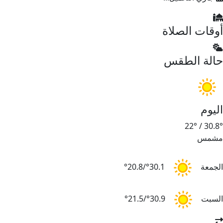
وقات الصلاة
الة الطقس
ليوم
22°
/
30.8
شمس
لجمعة
30.1°/20.8°
لسبت
30.9°/21.5°