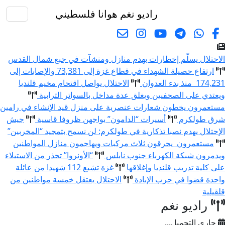
راديو نغم
هوانا فلسطيني
البحث
لاحتلال يسلّم إخطارات بهدم منازل ومنشآت في جبع شمال القدس
ارتفاع حصيلة الشهداء في قطاع غزة إلى 73,381 والإصابات إلى
174,23 منذ بدء العدوان
الاحتلال يواصل اقتحام مخيم قلنديا
يعتدي على الصحفيين ويغلق عدة مداخل بالسواتر الترابية
ستعمرون يخطون شعارات عنصرية على منزل قيد الإنشاء في رامين
رق طولكرم
أسيرات “الدامون” يواجهن ظروفا قاسية
جيش
لإحتلال يهدم نصبا تذكارية في طولكرم: لن نسمح بتمجيد “المخربين”
مستعمرون يحرقون ثلاث مركبات ويهاجمون منازل المواطنين
يدمرون شبكة الكهرباء جنوب نابلس
“الأونروا” تحذر من الاستيلاء
لى كلية تدريب قلنديا وإغلاقها
غزة تشيع 112 شهيدا من عائلة
احدة قضوا في حرب الإبادة
الاحتلال يعتقل خمسة مواطنين من
لقيلية
راديو نغم
جاري التحميل...