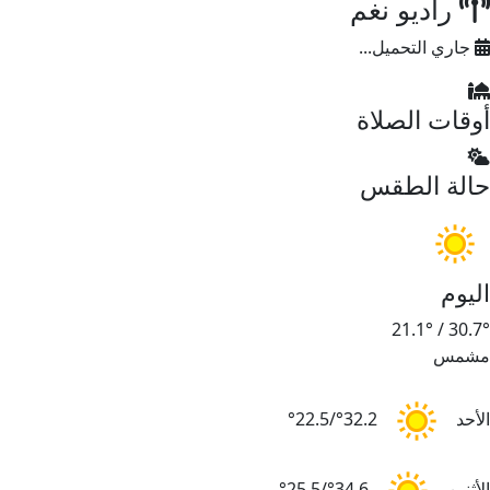
راديو نغم
جاري التحميل...
وقات الصلاة
الة الطقس
ليوم
21.1°
/
30.7
شمس
لأحد
32.2°/22.5°
لأثنين
34.6°/25.5°