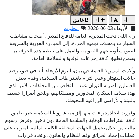
أ-
أ
أ+
غامق
الأربعاء 03-06-2026
محليات
رام الله : دعت المديرية العامة للدفاع المدني، أصحاب مشاطب
السيارات ومحلات تجميع الخردة، إلى المبادرة الفورية والسريعة
لتصويب أوضاعهم القانونية، والعمل على تنظيم هذه الحرفة بما
يضمن تطبيق كافة إجراءات الوقاية والسلامة العامة.
وأكدت المديرية العامة في بيان، اليوم الأربعاء، أنه في ضوء رصد
حالات استهتار وعدم التزام باشتراطات السلامة، وقيام بعض
العاملين بإضرام النيران عمدا، للتخلص من المخلفات، الأمر الذي
يهدد سلامة السكان المجاورين وممتلكاتهم، ويلحق أضرارا جسيمة
بالبيئة والأراضي الزراعية المحيطة.
وقررت اتخاذ إجراءات منها إلزامية شروط السلامة، عبر تطبيق
كافة اشتراطات الوقاية والسلامة العامة دون تأخير، وفرض رسوم
مالية من خلال تحميل الجهات المخالفة الكلفة المالية المترتبة على
عمليات إخماد الحرائق وفقا للنظام والقانون، واتخاذ قرارات