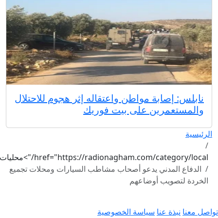
نابلس: إصابة مواطن واعتقاله إثر هجوم للاحتلال
والمستعمرين على بيت فوريك
الرئيسية
href="https://radionagham.com/category/local/">محليات
الدفاع المدني يدعو أصحاب مشاطب السيارات ومحلات تجميع
الخردة لتصويب أوضاعهم
واصل معنا
نبذة عنا
سياسة الخصوصية