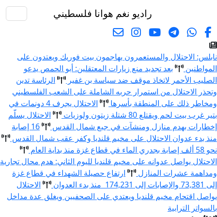
راديو نغم
هوانا فلسطيني
البحث
ابلس: الاحتلال والمستعمرون يهاجمون بيت فوريك ويعتدون على
لمواطنين
بعد تجديد منع زيارات المعتقلين: أبو الحمص يدعو
لصليب الأحمر لاتخاذ موقف ضد سياسة بن غفير
الرئاسة تدين
تحذر الاحتلال من استمرار حربه الشاملة على الشعب الفلسطيني
مخاطر ذلك على المنطقة بأسرها
الاحتلال يجرف 4 دونمات في
تير غرب بيت لحم ويقتلع 80 شتلة زيتون ولوزيات
الاحتلال يسلّم
خطارات بهدم منازل ومنشآت في جبع شمال القدس
16 إصابة
نذ بدء عدوان الاحتلال على مخيم قلنديا وكفر عقب شمال القدس
 58 ألف إصابة بجدري الماء في قطاع غزة منذ بداية العام
لاحتلال يواصل عدوانه على مخيم قلنديا لليوم الثاني: هدم محال تجارية
مداهمة عشرات المنازل
ارتفاع حصيلة الشهداء في قطاع غزة
ى 73,381 والإصابات إلى 174,231 منذ بدء العدوان
الاحتلال
واصل اقتحام مخيم قلنديا ويعتدي على الصحفيين ويغلق عدة مداخل
السواتر الترابية