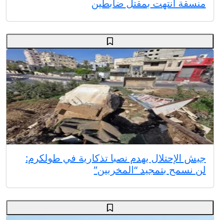
منسقة انتهت بمقتل ضابطين
جيش الإحتلال يهدم نصبا تذكارية في طولكرم:
لن نسمح بتمجيد “المخربين”