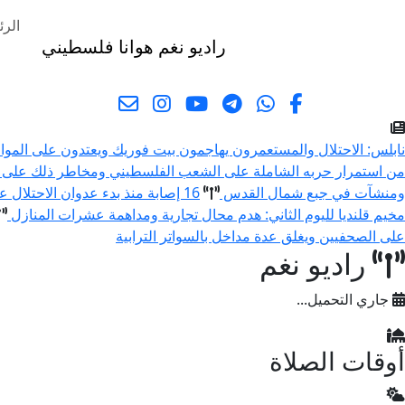
الرئ
راديو نغم
هوانا فلسطيني
البحث
نابلس: الاحتلال والمستعمرون يهاجمون بيت فوريك ويعتدون على المو
من استمرار حربه الشاملة على الشعب الفلسطيني ومخاطر ذلك على 
ومنشآت في جبع شمال القدس
16 إصابة منذ بدء عدوان الاحتلال على مخيم قلنديا وكفر عقب شمال القدس
مخيم قلنديا لليوم الثاني: هدم محال تجارية ومداهمة عشرات المنازل
على الصحفيين ويغلق عدة مداخل بالسواتر الترابية
راديو نغم
جاري التحميل...
أوقات الصلاة