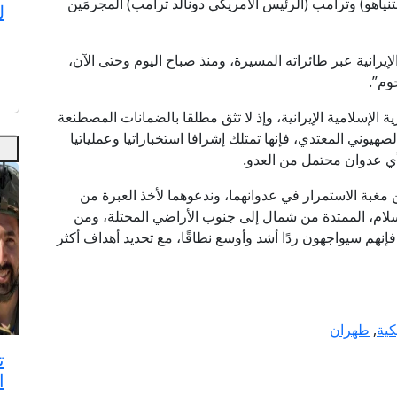
نتنياهو) وترامب (الرئيس الأمريكي دونالد ترامب) المجرمَين
ل
لإيرانية عبر طائراته المسيرة، ومنذ صباح اليوم وحتى الآن،
وم”.
الإسلامية الإيرانية، وإذ لا تثق مطلقا بالضمانات المصطنعة
صهيوني المعتدي، فإنها تمتلك إشرافا استخباراتيا وعملياتيا
ن مغبة الاستمرار في عدوانهما، وندعوهما لأخذ العبرة من
لام، الممتدة من شمال إلى جنوب الأراضي المحتلة، ومن
فإنهم سيواجهون ردًا أشد وأوسع نطاقًا، مع تحديد أهداف أكثر
كية
,
طهران
ت
ا