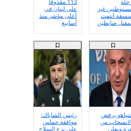
حلة
113 مقذوفا
ستوطنين غير
على لبنان في
نسقة انتهت
أعلى مؤشر منذ
مقتل ضابطين
أسابيع
تنياهو يرفض
رئيس الشاباك:
لانسحاب من
موافقة حماس
زة ويعلن
على نزع السلاح