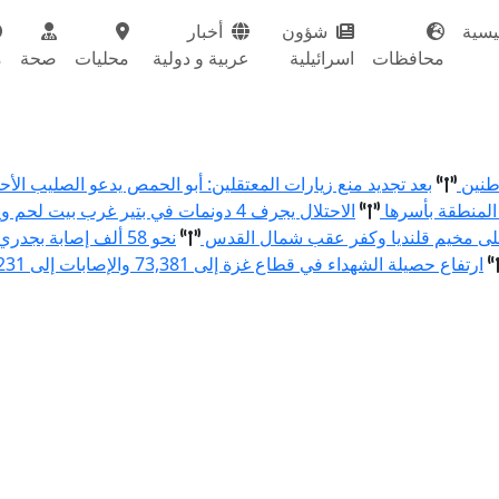
يسية
شؤون
أخبار
محافظات
اسرائيلية
عربية و دولية
محليات
صحة
م
اطنين
بعد تجديد منع زيارات المعتقلين: أبو الحمص يدعو الصليب ال
المنطقة بأسرها
الاحتلال يجرف 4 دونمات في بتير غرب بيت لحم ويقتلع 80 شتلة زيتون ولوزيات
نحو 58 ألف إصابة بجدري الماء في قطاع غزة منذ بداية العام
ارتفاع حصيلة الشهداء في قطاع غزة إلى 73,381 والإصابات إلى 174,231 منذ بدء العدوان