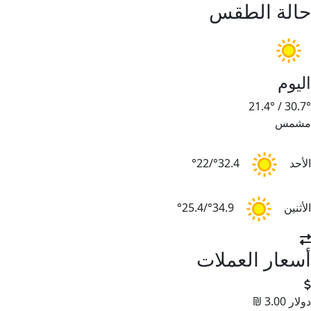
حالة الطقس
اليوم
21.4°
/
30.7°
مشمس
الأحد
32.4°/22°
الأثنين
34.9°/25.4°
أسعار العملات
دولار
3.00 ₪