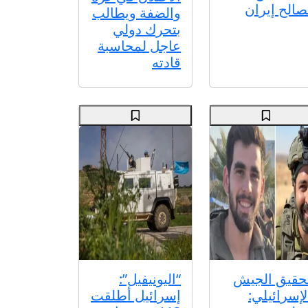
صالح إيران
والضفة ويطالب
بتحرك دولي
عاجل لمحاسبة
قادته
حقيق الجيش
“اليونيفيل”:
لإسرائيلي:
إسرائيل أطلقت