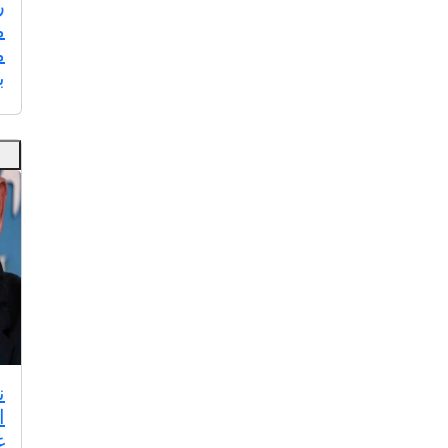
ر
م
م
ب
ن
ا
غ