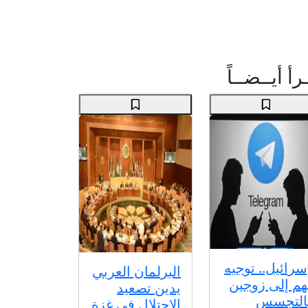
رأ أيــضــاً
سرائيل.. توجيه
البرلمان العربي
هم إلى زوجين
يدين تصعيد
التجسس
الاحتلال في غزة