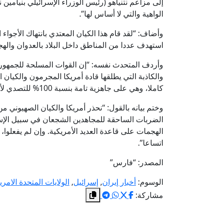
إلى مزاعم نتنياهو (رئيس الوزراء الإسرائيلي بنيامين 
الواهية والتي لا أساس لها”.
وأضاف: “لقد قام هذا الكيان المعتدي بانتهاك الأجواء ا
استهدف عددا من المناطق داخل البلاد بالعدوان والهج
وأردف المتحدث نفسه: “إن القوات المسلحة للجمهورية 
والكاذبة التي يطلقها قادة أمريكا المجرمون والكيان ال
كاملا، وهي على جاهزية تامة بنسبة 100% للتصدي لأي عدوان محتمل من العدو.
وختم بيانه بالقول: “نحذر أمريكا والكيان الصهيوني م
الضربات الساحقة للمجاهدين الشجعان في سبيل الإس
الهجمات على قاعدة العديد الأمريكية. وإن لم يفعلوا، 
اتساعا”.
المصدر: “فارس”
الوسوم:
أخبار إيران
,
إسرائيل
,
الولايات المتحدة الامري
مشاركة: