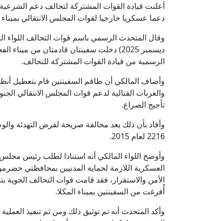
أعلنت قيادة القوات المشتركة لتحالف دعم الشرعية ف
دعما عسكريا خارجيا لقوات المجلس الانتقالي بميناء ا
ديسمبر 2025) دخلت سفينتان قادمتان من مينا
الرسمية من قيادة القوات المشتركة للتحالف.
وأضاف المالكي أن طاقم السفينتين قام بتعطيل أنظمة 
والعربات القتالية لدعم قوات المجلس الانتقالي الج
تأجيج الصراع.
وأفاد بأن ذلك يعد مخالفة صريحة لفرض التهدئة والو
2216 لعام 2015.
وأوضح اللواء المالكي أنه استنادا لطلب رئيس مجلس ال
العسكرية اللازمة لحماية المدنيين بمحافظتي حضرمو
الأمن والاستقرار، فقد قامت قوات التحالف الجوية 
أُفرغت من السفينتين بميناء المكلا.
وأكد المتحدث أنه تم توثيق ذلك ومن ثم تنفيذ العملية 