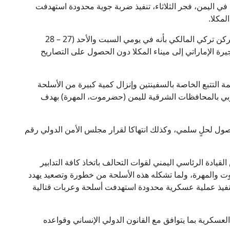
ي اليمن، فجر الثلاثاء، تنفيذ ضربة جوية محدودة استهدفت
لمكلا.
وقال المتحدث الرسمي باسم قوات التحالف اللواء الركن تركي المالكي بأنه في يومي السبت والأحد (27 – 28
ء الفجيرة الإماراتي إلى ميناء المكلا دون الحصول على التصاريح
التتبع الخاصة بالسفينتين وإنزال كمية كبيرة من الأسلحة
نوبي بالمحافظات الشرقية لليمن (حضرموت، المهرة) بهدف
صول لحلٍ سلمي، وكذلك انتهاكا لقرار مجلس الأمن الدولي رقم
قيادة الرئاسي اليمني لقوات التحالف باتخاذ كافة التدابير
ت والمهرة، ولما تشكله هذه الأسلحة من خطورة وتصعيد يهدد
بتنفيذ عملية عسكرية محدودة استهدفت أسلحة وعربات قتالية
العسكرية بما يتوافق مع القانون الدولي الإنساني وقواعده