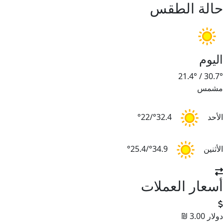
حالة الطقس
اليوم
21.4°
/
30.7°
مشمس
الأحد
32.4°/22°
الأثنين
34.9°/25.4°
أسعار العملات
دولار
3.00 ₪