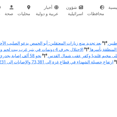
يسية
شؤون
أخبار
محافظات
اسرائيلية
عربية و دولية
محليات
صحة
م
اطنين
بعد تجديد منع زيارات المعتقلين: أبو الحمص يدعو الصليب ال
المنطقة بأسرها
الاحتلال يجرف 4 دونمات في بتير غرب بيت لحم ويقتلع 80 شتلة زيتون ولوزيات
نحو 58 ألف إصابة بجدري الماء في قطاع غزة منذ بداية العام
ارتفاع حصيلة الشهداء في قطاع غزة إلى 73,381 والإصابات إلى 174,231 منذ بدء العدوان