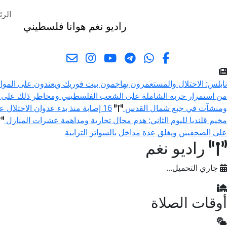
الرئ
راديو نغم
هوانا فلسطيني
البحث
نابلس: الاحتلال والمستعمرون يهاجمون بيت فوريك ويعتدون على المو
من استمرار حربه الشاملة على الشعب الفلسطيني ومخاطر ذلك على 
ومنشآت في جبع شمال القدس
16 إصابة منذ بدء عدوان الاحتلال على مخيم قلنديا وكفر عقب شمال القدس
مخيم قلنديا لليوم الثاني: هدم محال تجارية ومداهمة عشرات المنازل
على الصحفيين ويغلق عدة مداخل بالسواتر الترابية
راديو نغم
جاري التحميل...
أوقات الصلاة