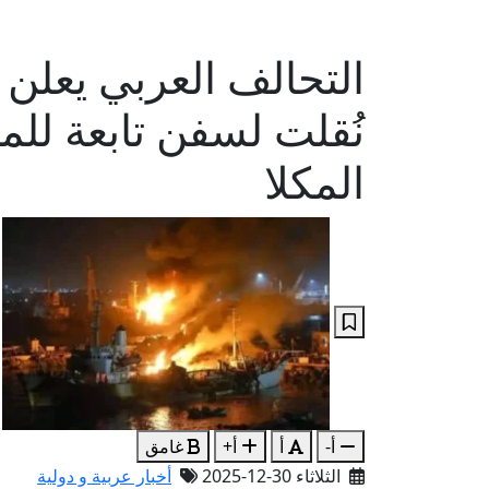
التحالف العربي يعلن
نُقلت لسفن تابعة للم
المكلا
أ-
أ
أ+
غامق
الثلاثاء 30-12-2025
أخبار عربية و دولية