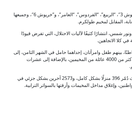
من بين المباني التي تمت السيطرة عليها سابقًا: “خريوش 3″، “الربيع”، “الفردوس”، “العامر”، و”خريوش 6″، وجميعها
بة، المقابل لمخيم طولكرم.
 شمس، انتشارًا كثيفًا لآليات الاحتلال، التي تفرض قيودًا
في كلا الاتجاهين.
فر هذا العدوان المتواصل عن استشهاد 13 مواطنًا، بينهم طفل وامرأتان، إحداهما حامل في الشهر الثامن، إلى
جانب إصابة واعتقال العشرات. كما تسبب في نزوح أكثر من 4000 عائلة من المخيمين، بالإضافة إلى عشرات
.
وتعرضت البنية التحتية في المنطقة لدمار واسع، حيث دُمّر 396 منزلًا بشكل كامل، و2573 آخرين بشكل جزئي في
نين، وإغلاق مداخل المخيمات وأزقتها بالسواتر الترابية.