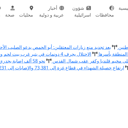
يسية
شؤون
أخبار
محافظات
اسرائيلية
عربية و دولية
محليات
صحة
م
اطنين
بعد تجديد منع زيارات المعتقلين: أبو الحمص يدعو الصليب ال
المنطقة بأسرها
الاحتلال يجرف 4 دونمات في بتير غرب بيت لحم ويقتلع 80 شتلة زيتون ولوزيات
نحو 58 ألف إصابة بجدري الماء في قطاع غزة منذ بداية العام
ارتفاع حصيلة الشهداء في قطاع غزة إلى 73,381 والإصابات إلى 174,231 منذ بدء العدوان