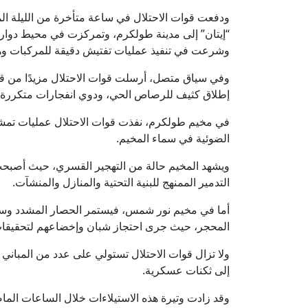
ودفعت قوات الاحتلال في ساعة متأخرة من الليلة 
“إيتان” إلى مدينة طولكرم، وتمركزت في محيط دوار
وشرعت في تنفيذ عمليات تفتيش دقيقة للمركبات وهو
وفي سياق متصل، أرسلت قوات الاحتلال مزيدًا من 
إطلاق كثيف للرصاص الحي، ودوي انفجارات متكررة.
في مخيم طولكرم، نفذت قوات الاحتلال عمليات تمشيط
الضوئية في سماء المخيم.
ويشهد المخيم حالة من التهجير القسري، حيث أصبحت 
التدمير الممنهج للبنية التحتية والمنازل والمنشآت.
أما في مخيم نور شمس، فيستمر الحصار المشدد وسط
المحجر، حيث جرى احتجاز شبان وإخضاعهم لتحقيقات 
ولا تزال قوات الاحتلال تستولي على عدد من المباني 
إلى ثكنات عسكرية.
وقد زادت وتيرة هذه الاستيلاءات خلال الساعات ال