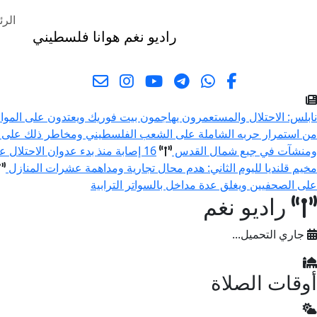
الرئ
راديو نغم
هوانا فلسطيني
البحث
نابلس: الاحتلال والمستعمرون يهاجمون بيت فوريك ويعتدون على المو
من استمرار حربه الشاملة على الشعب الفلسطيني ومخاطر ذلك على 
ومنشآت في جبع شمال القدس
16 إصابة منذ بدء عدوان الاحتلال على مخيم قلنديا وكفر عقب شمال القدس
مخيم قلنديا لليوم الثاني: هدم محال تجارية ومداهمة عشرات المنازل
على الصحفيين ويغلق عدة مداخل بالسواتر الترابية
راديو نغم
جاري التحميل...
أوقات الصلاة