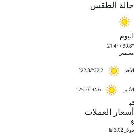
حالة الطقس
اليوم
21.4°
/
30.8°
مشمس
الأحد
32.2°/22.3°
الأثنين
34.6°/25.3°
أسعار العملات
دولار
3.02 ₪