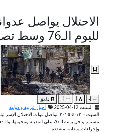
الاحتلال يواصل عدوا
لليوم الـ76 وسط تصعيد ميداني ودمار شامل
أ-
أ
أ+
غامق
السبت 12-04-2025
أخبار عربية و دولية
السبت – ١٢-٤-٢٠٢٥: تواصل قوات الاحت
وإجراءات ميدانية مشددة.