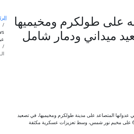
نه على طولكرم ومخيميها
الرئ
عرب
الـ76 وسط تصعيد ميداني ودمار شامل
لال الإسرائيلي عدوانها المتصاعد على مدينة طولكرم ومخيميها، في تصعيد
مستمر يدخل يومه الـ76 على المدينة ومخيمها، والـ63 على مخيم نور شمس، وسط تعزيزات عسكرية مكثفة