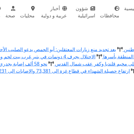
يسية
شؤون
أخبار
محافظات
اسرائيلية
عربية و دولية
محليات
صحة
م
اطنين
بعد تجديد منع زيارات المعتقلين: أبو الحمص يدعو الصليب ال
المنطقة بأسرها
الاحتلال يجرف 4 دونمات في بتير غرب بيت لحم ويقتلع 80 شتلة زيتون ولوزيات
نحو 58 ألف إصابة بجدري الماء في قطاع غزة منذ بداية العام
ارتفاع حصيلة الشهداء في قطاع غزة إلى 73,381 والإصابات إلى 174,231 منذ بدء العدوان