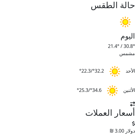
حالة الطقس
اليوم
21.4°
/
30.8°
مشمس
الأحد
32.2°/22.3°
الأثنين
34.6°/25.3°
أسعار العملات
دولار
3.00 ₪