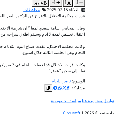
أ-
أ
أ+
غامق
الثلاثاء 15-07-2025
محافظات
قررت محكمة الاحتلال بالافراج عن الدكتور ناصر اللحام بعد
وقال المحامي اسامة سعدي لمعا ” ان شرطة الاحتلال
اعتقال تعسفي لمدة 9 ايام وسيتم اطلاق سراحه من سجن عوفر العسكري”.
وكانت محكمة الاحتلال، عقدت صباح اليوم الثلاثاء، 
اللحام وهي الجلسة الثالثة خلال اسبوع.
وكانت قوات ا
نقله إلى سجن “عوفر”.
الوسوم:
ناصر اللحام
مشاركة:
تواصل معنا
نبذة عنا
سياسة الخصوصية
راديو نغم © 2026
|
Circusoft