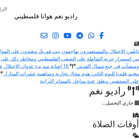
الرئ
راديو نغم
هوانا فلسطيني
البحث
نابلس: الاحتلال والمستعمرون يهاجمون بيت فوريك ويعتدون على المو
من استمرار حربه الشاملة على الشعب الفلسطيني ومخاطر ذلك على 
ومنشآت في جبع شمال القدس
16 إصابة منذ بدء عدوان الاحتلال على مخيم قلنديا وكفر عقب شمال القدس
مخيم قلنديا لليوم الثاني: هدم محال تجارية ومداهمة عشرات المنازل
على الصحفيين ويغلق عدة مداخل بالسواتر الترابية
راديو نغم
جاري التحميل...
أوقات الصلاة