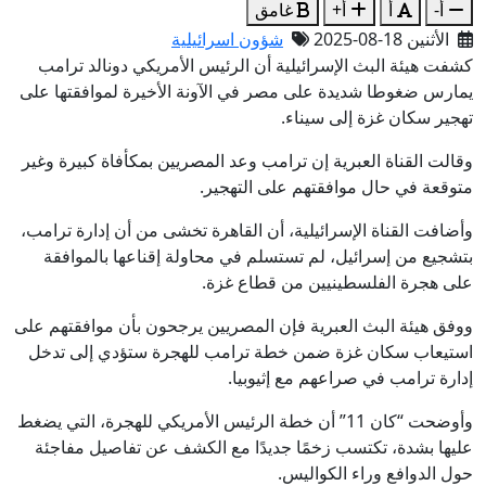
أ-
أ
أ+
غامق
الأثنين 18-08-2025
شؤون اسرائيلية
كشفت هيئة البث الإسرائيلية أن الرئيس الأمريكي دونالد ترامب
يمارس ضغوطا شديدة على مصر في الآونة الأخيرة لموافقتها على
تهجير سكان غزة إلى سيناء.
وقالت القناة العبرية إن ترامب وعد المصريين بمكأفاة كبيرة وغير
متوقعة في حال موافقتهم على التهجير.
وأضافت القناة الإسرائيلية، أن القاهرة تخشى من أن إدارة ترامب،
بتشجيع من إسرائيل، لم تستسلم في محاولة إقناعها بالموافقة
على هجرة الفلسطينيين من قطاع غزة.
ووفق هيئة البث العبرية فإن المصريين يرجحون بأن موافقتهم على
استيعاب سكان غزة ضمن خطة ترامب للهجرة ستؤدي إلى تدخل
إدارة ترامب في صراعهم مع إثيوبيا.
وأوضحت “كان 11” أن خطة الرئيس الأمريكي للهجرة، التي يضغط
عليها بشدة، تكتسب زخمًا جديدًا مع الكشف عن تفاصيل مفاجئة
حول الدوافع وراء الكواليس.