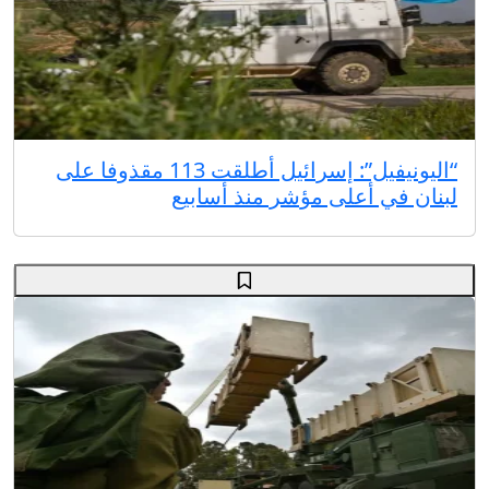
“اليونيفيل”: إسرائيل أطلقت 113 مقذوفا على
لبنان في أعلى مؤشر منذ أسابيع