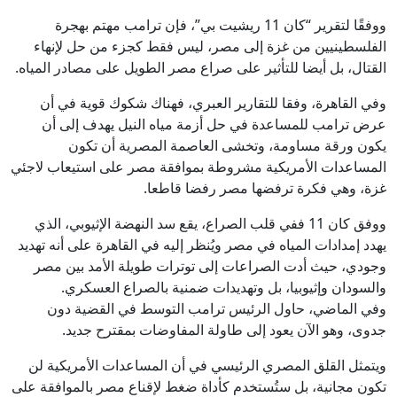
ووفقًا لتقرير “كان 11 ريشيت بي”، فإن ترامب مهتم بهجرة
الفلسطينيين من غزة إلى مصر، ليس فقط كجزء من حل لإنهاء
القتال، بل أيضا للتأثير على صراع مصر الطويل على مصادر المياه.
وفي القاهرة، وفقا للتقارير العبري، فهناك شكوك قوية في أن
عرض ترامب للمساعدة في حل أزمة مياه النيل يهدف إلى أن
يكون ورقة مساومة، وتخشى العاصمة المصرية أن تكون
المساعدات الأمريكية مشروطة بموافقة مصر على استيعاب لاجئي
غزة، وهي فكرة ترفضها مصر رفضا قاطعا.
ووفق كان 11 ففي قلب الصراع، يقع سد النهضة الإثيوبي، الذي
يهدد إمدادات المياه في مصر ويُنظر إليه في القاهرة على أنه تهديد
وجودي، حيث أدت الصراعات إلى توترات طويلة الأمد بين مصر
والسودان وإثيوبيا، بل وتهديدات ضمنية بالصراع العسكري.
وفي الماضي، حاول الرئيس ترامب التوسط في القضية دون
جدوى، وهو الآن يعود إلى طاولة المفاوضات بمقترح جديد.
ويتمثل القلق المصري الرئيسي في أن المساعدات الأمريكية لن
تكون مجانية، بل ستُستخدم كأداة ضغط لإقناع مصر بالموافقة على