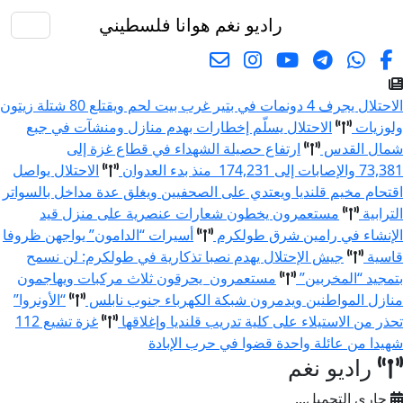
راديو نغم
هوانا فلسطيني
البحث
الاحتلال يجرف 4 دونمات في بتير غرب بيت لحم ويقتلع 80 شتلة زيتون
ولوزيات
الاحتلال يسلّم إخطارات بهدم منازل ومنشآت في جبع
شمال القدس
ارتفاع حصيلة الشهداء في قطاع غزة إلى
73,381 والإصابات إلى 174,231 منذ بدء العدوان
الاحتلال يواصل
اقتحام مخيم قلنديا ويعتدي على الصحفيين ويغلق عدة مداخل بالسواتر
الترابية
مستعمرون يخطون شعارات عنصرية على منزل قيد
الإنشاء في رامين شرق طولكرم
أسيرات “الدامون” يواجهن ظروفا
قاسية
جيش الإحتلال يهدم نصبا تذكارية في طولكرم: لن نسمح
بتمجيد “المخربين”
مستعمرون يحرقون ثلاث مركبات ويهاجمون
منازل المواطنين ويدمرون شبكة الكهرباء جنوب نابلس
“الأونروا”
تحذر من الاستيلاء على كلية تدريب قلنديا وإغلاقها
غزة تشيع 112
شهيدا من عائلة واحدة قضوا في حرب الإبادة
راديو نغم
جاري التحميل...