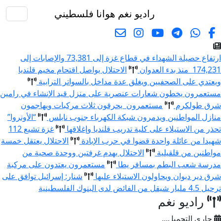
راديو نغم
هوانا فلسطيني
البحث
ارتفاع حصيلة الشهداء في قطاع غزة إلى 73,381 والإصابات إلى
174,23 منذ بدء العدوان
الاحتلال يواصل اقتحام مخيم قلنديا
يعتدي على الصحفيين ويغلق عدة مداخل بالسواتر الترابية
ستعمرون يخطون شعارات عنصرية على منزل قيد الإنشاء في رامين
رق طولكرم
مستعمرون يحرقون ثلاث مركبات ويهاجمون
نازل المواطنين ويدمرون شبكة الكهرباء جنوب نابلس
“الأونروا”
حذر من الاستيلاء على كلية تدريب قلنديا وإغلاقها
غزة تشيع 112
هيدا من عائلة واحدة قضوا في حرب الإبادة
الاحتلال يعتقل خمسة
واطنين من قلقيلية
الاحتلال يهدم غرفتين ووحدة صحية من
درسة شعب البطم بمسافر يطا
مستعمرون يعتدون على مركبة
رق دير دبوان ويحاولون الاستيلاء عليها
شنار: إسرائيل توافق على
حيل 4.5 مليار شيقل من الفائض لدى البنوك الفلسطينية
راديو نغم
جاري التحميل...