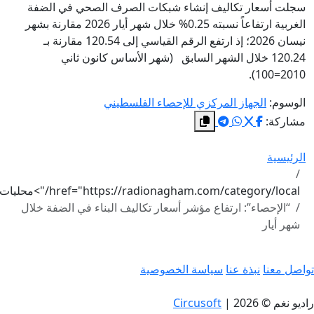
سجلت أسعار تكاليف إنشاء شبكات الصرف الصحي في الضفة
الغربية ارتفاعاً نسبته 0.25% خلال شهر أيار 2026 مقارنة بشهر
نيسان 2026؛ إذ ارتفع الرقم القياسي إلى 120.54 مقارنة بـ
120.24 خلال الشهر السابق (شهر الأساس كانون ثاني
2010=100).
الوسوم:
الجهاز المركزي للإحصاء الفلسطيني
مشاركة:
الرئيسية
href="https://radionagham.com/category/local/">محليات
“الإحصاء”: ارتفاع مؤشر أسعار تكاليف البناء في الضفة خلال
شهر أيار
واصل معنا
نبذة عنا
سياسة الخصوصية
اديو نغم © 2026
|
Circusoft