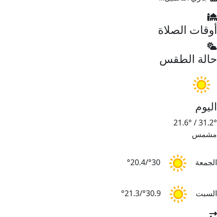
وقات الصلاة
الة الطقس
ليوم
21.6°
/
31.2
شمس
لجمعة
30°/20.4°
لسبت
30.9°/21.3°