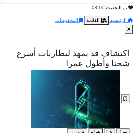
تم التحديث: 08:14
الرئيسية
القائمة
المحفوظات
اكتشاف قد يمهد لبطاريات أسرع
شحنا وأطول عمرا
أ-
أ
أ+
غامق