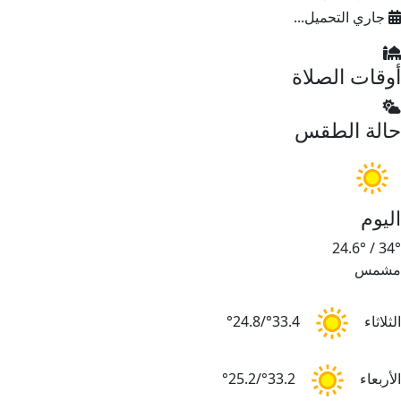
جاري التحميل...
وقات الصلاة
الة الطقس
ليوم
24.6°
/
34
شمس
لثلاثاء
33.4°/24.8°
لأربعاء
33.2°/25.2°