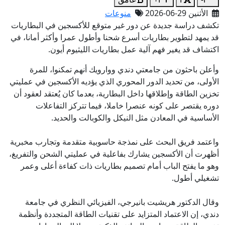
الأثنين 29-06-2026
منوعات
تكشف دراسة جديدة عن دور غير متوقع للأكسجين في البطاريات
قد يمهد لتطوير بطاريات أسرع شحنا وأطول عمرا وأكثر أمانا، في
اكتشاف قد يغير فهم آلية عمل بطاريات الليثيوم أيون.
وأعلن باحثون من جامعتي دندي ووارويك أنهم تمكنوا، للمرة
الأولى، من تحديد الدور المحوري الذي يؤديه الأكسجين في عمليتي
تخزين الطاقة وإطلاقها داخل البطارية، بعدما كان يُعتقد لعقود أن
دوره يقتصر على كونه عنصرا خاملا، فيما تتركز التفاعلات
الأساسية في المعادن مثل النيكل والكوبالت والحديد.
واعتمد فريق البحث على نمذجة حاسوبية متقدمة وتجارب مخبرية
أظهرت أن الأكسجين يشارك بفاعلية في عمليتي الشحن والتفريغ،
وهو ما يفتح الباب أمام تصميم بطاريات ذات كفاءة أعلى وعمر
تشغيلي أطول.
وقال الدكتور هريشيت بانيرجي، الفيزيائي النظري في جامعة
دندي، إن الاعتماد المتزايد على تقنيات الطاقة المتجددة وأنظمة