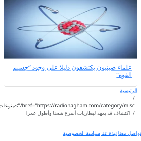
علماء صينيون يكتشفون دليلا على وجود “جسيم
القوة”
الرئيسية
href="https://radionagham.com/category/misc/">منوعات
اكتشاف قد يمهد لبطاريات أسرع شحنا وأطول عمرا
واصل معنا
نبذة عنا
سياسة الخصوصية