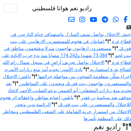
راديو نغم
هوانا فلسطيني
البحث
يش الاحتلال يواصل نسف المنازل واستهداف خيام النازحين في
طاع غزة
إصابتان في هجوم للمستعمرين الإرهابيين على بيت
وريك
مستعمرون إرهابيون يهاجمون منزلا ويقتحمون مناطق في
يت لحم
73,384 شهيدا و174,242 مصابا منذ بدء حرب الإبادة على
طاع غزة
الاحتلال يواصل تجريف أراضٍ في سنجل شمال رام الله
صالح بؤرة استعمارية
نادي الأسير: تجديد أمرَ منع زيارات الأسرى
جراء يمكّن منظومة السجون من مواصلة جرائمها
نابلس: الاحتلال
المستعمرون يهاجمون بيت فوريك ويعتدون على المواطنين
بعد
جديد منع زيارات المعتقلين: أبو الحمص يدعو الصليب الأحمر لاتخاذ
وقف ضد سياسة بن غفير
نابلس: إصابة مواطن واعتقاله إثر هجوم
لاحتلال والمستعمرين على بيت فوريك
الرئاسة تدين وتحذر
لاحتلال من استمرار حربه الشاملة على الشعب الفلسطيني ومخاطر
لك على المنطقة بأسرها
راديو نغم