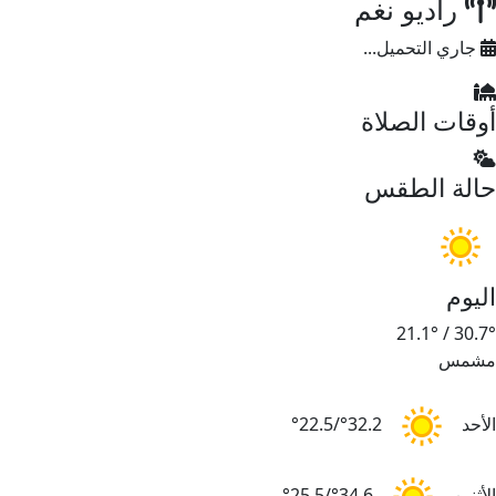
راديو نغم
جاري التحميل...
أوقات الصلاة
حالة الطقس
اليوم
21.1°
/
30.7°
مشمس
الأحد
32.2°/22.5°
الأثنين
34.6°/25.5°