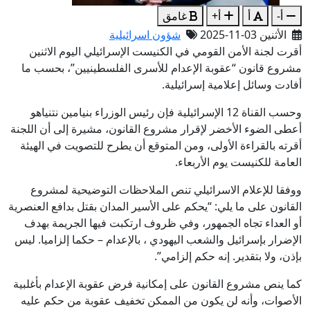
أ-
أ
أ+
غامق
الأثنين 03-11-2025
شؤون اسرائيلية
أقرت لجنة الأمن القومي في الكنيست الإسرائيلي اليوم الاثنين
مشروع قانون “عقوبة الإعدام للأسرى الفلسطينيين”، بحسب ما
أفادت وسائل إعلامية إسرائيلية.
وحسب القناة 12 الإسرائيلية فإن رئيس الوزراء بنيامين نتنياهو
أعطى الضوء الأخضر لإقرار مشروع القانون، مشيرة إلى أن اللجنة
أقرته بالقراءة الأولى، ومن المتوقع أن يطرح للتصويت في الهيئة
العامة للكنيست يوم الأربعاء.
ووفقا للإعلام الاسرائيلي تنص الملاحظات التوضيحية لمشروع
القانون على ما يلي: “يحكم على الأسير المدان بقتل بدافع العنصرية
أو العداء تجاه الجمهور، وفي ظروف ارتكبت فيها الجريمة بهدف
الإضرار بإسرائيل والشعب اليهودي ، بالإعدام – حكما إلزاميا. ليس
بإذن، ولا بتقدير. إنه حكم إلزامي”.
كما ينص مشروع القانون على إمكانية فرض عقوبة الإعدام بأغلبية
الأصوات، وأنه لن يكون من الممكن تخفيف عقوبة من حكم عليه