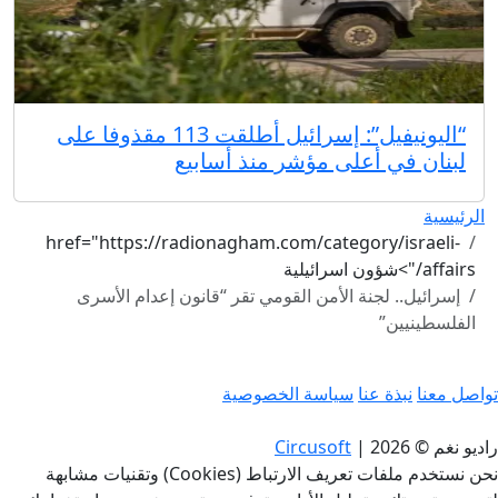
“اليونيفيل”: إسرائيل أطلقت 113 مقذوفا على
لبنان في أعلى مؤشر منذ أسابيع
الرئيسية
href="https://radionagham.com/category/israeli-
affairs/">شؤون اسرائيلية
إسرائيل.. لجنة الأمن القومي تقر “قانون إعدام الأسرى
الفلسطينيين”
تواصل معنا
نبذة عنا
سياسة الخصوصية
راديو نغم © 2026
|
Circusoft
نحن نستخدم ملفات تعريف الارتباط (Cookies) وتقنيات مشابهة