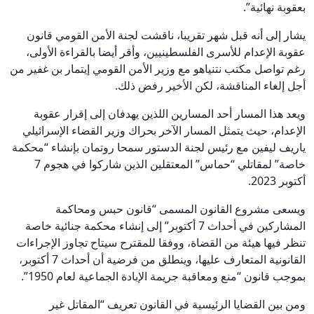
بعقوبة نهائية”.
يشار إلى أنه قبل شهر تقريبا، ناقشت لجنة الأمن القومي قانون
عقوبة الإعدام للأسرى الفلسطينيين، وأقر أيضا بالقراءة الأولى،
رغم تواصل مكتب نتنياهو مع وزير الأمن القومي إيتمار بن غفير من
أجل إلغاء المناقشة، لكن الأخير رفض ذلك.
ويعد هذا المسار أحد المسارين اللذين يهدفان إلى إقرار عقوبة
الإعدام، حيث يتمثل المسار الآخر بحراك وزير القضاء الإسرائيلي
ياريف ليفين مع رئيس لجنة الدستور سمحا روتمان بإنشاء “محكمة
خاصة” لمقاتلي “حماس” المعتقلين الذين شاركوا في هجوم 7
أكتوبر 2023.
ويسعى مشروع القانون المسمى “قانون حبس ومحاكمة
المشاركين في أحداث 7 أكتوبر” إلى إنشاء محكمة جنائية خاصة
تنظر فيها هيئة من القضاة، ووفقا للمقترح سيتاح تجاوز الإجراءات
القانونية المتعارف عليها، وينطلق من فرضية أن أحداث 7 أكتوبر،
بموجب قانون “منع ومعاقبة جريمة الإبادة الجماعية لعام 1950”.
ومن بين القضايا الرئيسية في القانون تعريف “المقاتل غير