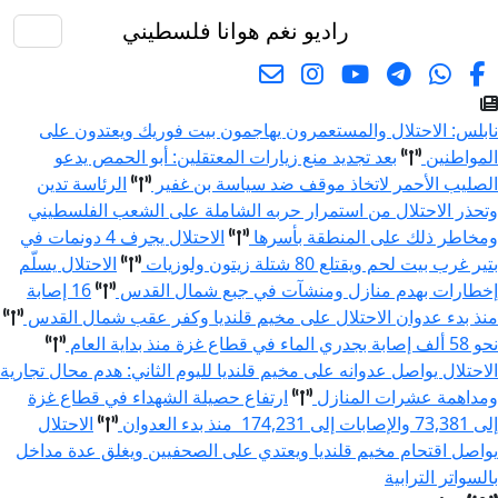
راديو نغم
هوانا فلسطيني
البحث
نابلس: الاحتلال والمستعمرون يهاجمون بيت فوريك ويعتدون على
المواطنين
بعد تجديد منع زيارات المعتقلين: أبو الحمص يدعو
الصليب الأحمر لاتخاذ موقف ضد سياسة بن غفير
الرئاسة تدين
وتحذر الاحتلال من استمرار حربه الشاملة على الشعب الفلسطيني
ومخاطر ذلك على المنطقة بأسرها
الاحتلال يجرف 4 دونمات في
بتير غرب بيت لحم ويقتلع 80 شتلة زيتون ولوزيات
الاحتلال يسلّم
إخطارات بهدم منازل ومنشآت في جبع شمال القدس
16 إصابة
منذ بدء عدوان الاحتلال على مخيم قلنديا وكفر عقب شمال القدس
نحو 58 ألف إصابة بجدري الماء في قطاع غزة منذ بداية العام
الاحتلال يواصل عدوانه على مخيم قلنديا لليوم الثاني: هدم محال تجارية
ومداهمة عشرات المنازل
ارتفاع حصيلة الشهداء في قطاع غزة
إلى 73,381 والإصابات إلى 174,231 منذ بدء العدوان
الاحتلال
يواصل اقتحام مخيم قلنديا ويعتدي على الصحفيين ويغلق عدة مداخل
بالسواتر الترابية