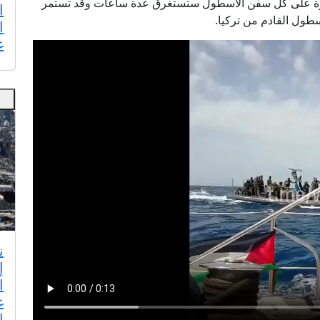
يطرة على كل سفن الأسطول ستستغرق عدة ساعات وقد تستمر
ا
ا
غ
إ
ا
غ
ا