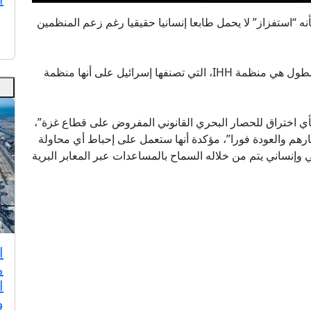
ه “استفزاز” لا يحمل طابعا إنسانيا حقيقيا رغم زعم المنظمين
وأشارت تل أبيب إلى أن إحدى الهيئات، المنظمة للأسطول هي منظمة IHH، التي تصنفها إسرائيل على أنها منظمة
بأي اختراق للحصار البحري القانوني المفروض على قطاع غزة”،
هم والعودة فورا”، مؤكدة أنها ستعمل على إحباط أي محاولة
وإنساني يتم من خلاله السماح بالمساعدات عبر المعابر البرية
ا
م
ا
و