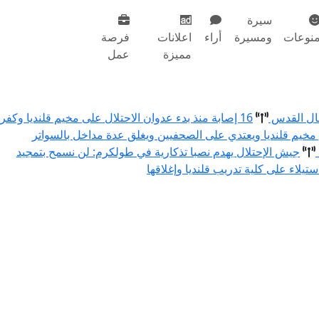
سيرة
نوعات
ومسيرة
أراء
اعلانات
فرصة
مميزة
عمل
مال القدس
16 إصابة منذ بدء عدوان الاحتلال على مخيم قلنديا وكفر
 مخيم قلنديا ويعتدي على الصحفيين ويغلق عدة مداخل بالسواتر
جيش الإحتلال يهدم نصبا تذكارية في طولكرم: لن نسمح بتمجيد
استيلاء على كلية تدريب قلنديا وإغلاقها