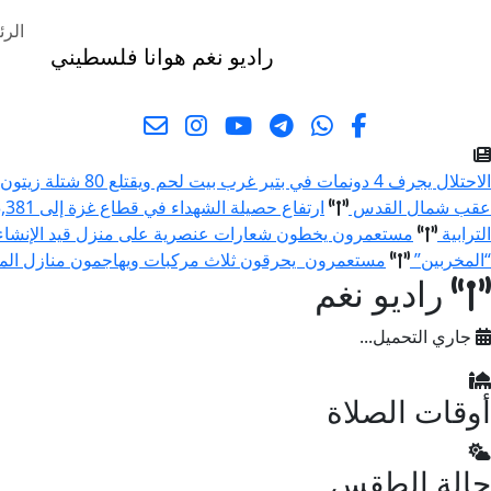
الرئ
راديو نغم
هوانا فلسطيني
البحث
الاحتلال يجرف 4 دونمات في بتير غرب بيت لحم ويقتلع 80 شتلة زيتون ولوزيات
عقب شمال القدس
ارتفاع حصيلة الشهداء في قطاع غزة إلى 73,381 والإصابات إلى 174,231 منذ بدء العدوان
الترابية
مستعمرون يخطون شعارات عنصرية على منزل قيد الإنشا
“المخربين”
مستعمرون يحرقون ثلاث مركبات ويهاجمون منازل المو
راديو نغم
جاري التحميل...
أوقات الصلاة
حالة الطقس