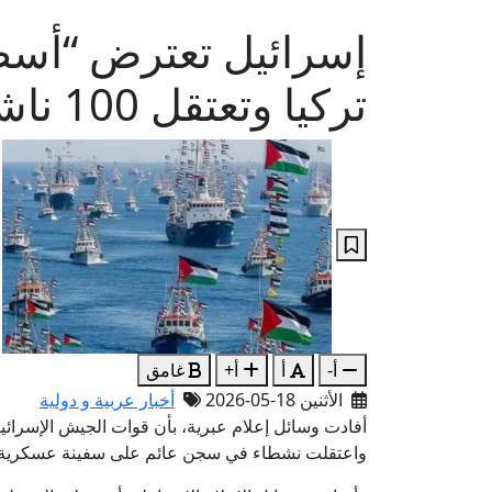
إسرائيل تعترض “أسط
تركيا وتعتقل 100 ناشط
أ-
أ
أ+
غامق
الأثنين 18-05-2026
أخبار عربية و دولية
أفادت وسائل إعلام عبرية، بأن قوات الجيش الإسر
واعتقلت نشطاء في سجن عائم على سفينة عسكرية وبع