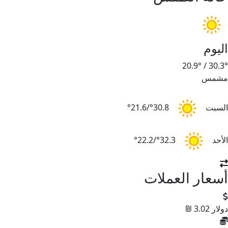
اليوم
20.9°
/
30.3°
مشمس
السبت
30.8°/21.6°
الأحد
32.3°/22.2°
أسعار العملات
دولار
3.02 ₪