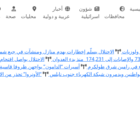
يسية
شؤون
أخبار
محافظات
اسرائيلية
عربية و دولية
محليات
صحة
م
الاحتلال يسلّم إخطارات بهدم منازل ومنشآت في جبع ش
الاحتلال يواصل اقتحام
ء في رامين شرق طولكرم
أسيرات “الدامون” يواجهن ظروفا قاسية
اطنين ويدمرون شبكة الكهرباء جنوب نابلس
“الأونروا” تحذر من ال