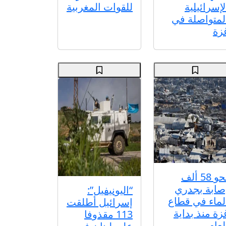
لإسرائيلية
للقوات المغربية
لمتواصلة في
زة
نحو 58 ألف
صابة بجدري
“اليونيفيل”:
لماء في قطاع
إسرائيل أطلقت
زة منذ بداية
113 مقذوفا
لعام