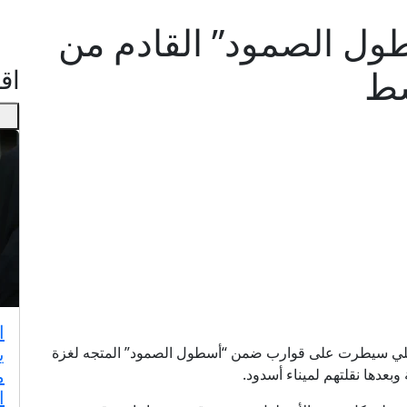
ول الصمود” القادم من
اقـ
ا
ي
ائيلي سيطرت على قوارب ضمن “أسطول الصمود” المتجه لغزة
م
دها نقلتهم لميناء أسدود.
ا