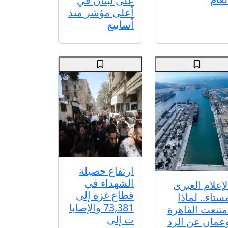
على لبنان في
أعلى مؤشر منذ
أسابيع
ارتفاع حصيلة
الشهداء في
لإعلام العبري
قطاع غزة إلى
ستاء.. لماذا
73,381 والإصابا
متنعت القاهرة
ت إلى
عمان عن الرد