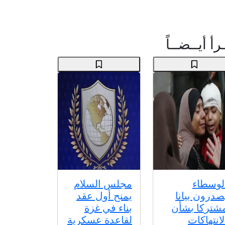
رأ أيــضــاً
لوسطاء
مجلس السلام
صدرون بيانا
يمنح أول عقد
شتركا بشأن
بناء في غزة
لانتهاكات
لقاعدة عسكرية