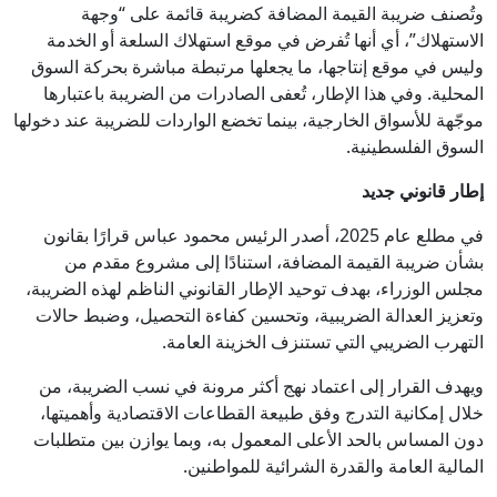
وتُصنف ضريبة القيمة المضافة كضريبة قائمة على “وجهة
الاستهلاك”، أي أنها تُفرض في موقع استهلاك السلعة أو الخدمة
وليس في موقع إنتاجها، ما يجعلها مرتبطة مباشرة بحركة السوق
المحلية. وفي هذا الإطار، تُعفى الصادرات من الضريبة باعتبارها
موجّهة للأسواق الخارجية، بينما تخضع الواردات للضريبة عند دخولها
السوق الفلسطينية.
إطار قانوني جديد
في مطلع عام 2025، أصدر الرئيس محمود عباس قرارًا بقانون
بشأن ضريبة القيمة المضافة، استنادًا إلى مشروع مقدم من
مجلس الوزراء، بهدف توحيد الإطار القانوني الناظم لهذه الضريبة،
وتعزيز العدالة الضريبية، وتحسين كفاءة التحصيل، وضبط حالات
التهرب الضريبي التي تستنزف الخزينة العامة.
ويهدف القرار إلى اعتماد نهج أكثر مرونة في نسب الضريبة، من
خلال إمكانية التدرج وفق طبيعة القطاعات الاقتصادية وأهميتها،
دون المساس بالحد الأعلى المعمول به، وبما يوازن بين متطلبات
المالية العامة والقدرة الشرائية للمواطنين.