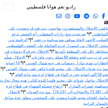
راديو نغم
هوانا فلسطيني
البحث
ابلس: الاحتلال والمستعمرون يهاجمون بيت فوريك ويعتدون على
لمواطنين
بعد تجديد منع زيارات المعتقلين: أبو الحمص يدعو
لصليب الأحمر لاتخاذ موقف ضد سياسة بن غفير
الرئاسة تدين
تحذر الاحتلال من استمرار حربه الشاملة على الشعب الفلسطيني
مخاطر ذلك على المنطقة بأسرها
الاحتلال يجرف 4 دونمات في
تير غرب بيت لحم ويقتلع 80 شتلة زيتون ولوزيات
الاحتلال يسلّم
خطارات بهدم منازل ومنشآت في جبع شمال القدس
16 إصابة
نذ بدء عدوان الاحتلال على مخيم قلنديا وكفر عقب شمال القدس
 58 ألف إصابة بجدري الماء في قطاع غزة منذ بداية العام
لاحتلال يواصل عدوانه على مخيم قلنديا لليوم الثاني: هدم محال تجارية
مداهمة عشرات المنازل
ارتفاع حصيلة الشهداء في قطاع غزة
ى 73,381 والإصابات إلى 174,231 منذ بدء العدوان
الاحتلال
واصل اقتحام مخيم قلنديا ويعتدي على الصحفيين ويغلق عدة مداخل
السواتر الترابية