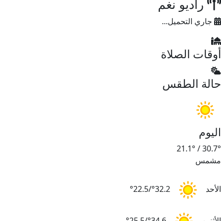
راديو نغم
جاري التحميل...
وقات الصلاة
الة الطقس
ليوم
21.1°
/
30.7
شمس
لأحد
32.2°/22.5°
لأثنين
34.6°/25.5°