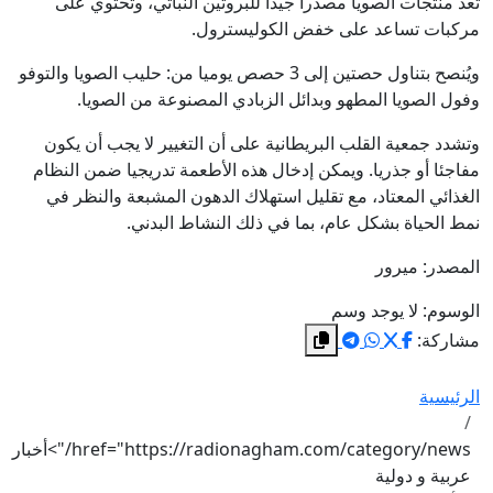
تعد منتجات الصويا مصدرا جيدا للبروتين النباتي، وتحتوي على
مركبات تساعد على خفض الكوليسترول.
ويُنصح بتناول حصتين إلى 3 حصص يوميا من: حليب الصويا والتوفو
وفول الصويا المطهو وبدائل الزبادي المصنوعة من الصويا.
وتشدد جمعية القلب البريطانية على أن التغيير لا يجب أن يكون
مفاجئا أو جذريا. ويمكن إدخال هذه الأطعمة تدريجيا ضمن النظام
الغذائي المعتاد، مع تقليل استهلاك الدهون المشبعة والنظر في
نمط الحياة بشكل عام، بما في ذلك النشاط البدني.
المصدر: ميرور
الوسوم:
لا يوجد وسم
مشاركة:
الرئيسية
href="https://radionagham.com/category/news/">أخبار
عربية و دولية