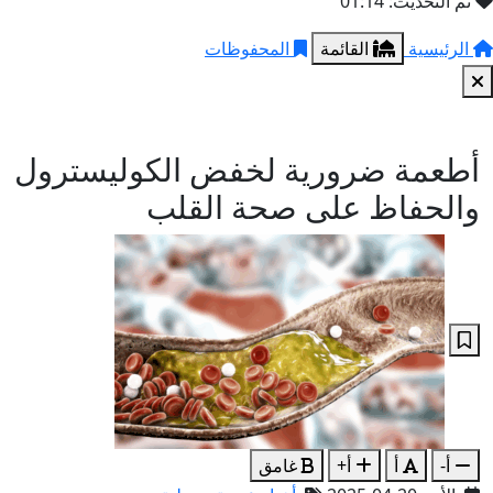
تم التحديث: 01:14
الرئيسية
القائمة
المحفوظات
أطعمة ضرورية لخفض الكوليسترول
والحفاظ على صحة القلب
أ-
أ
أ+
غامق