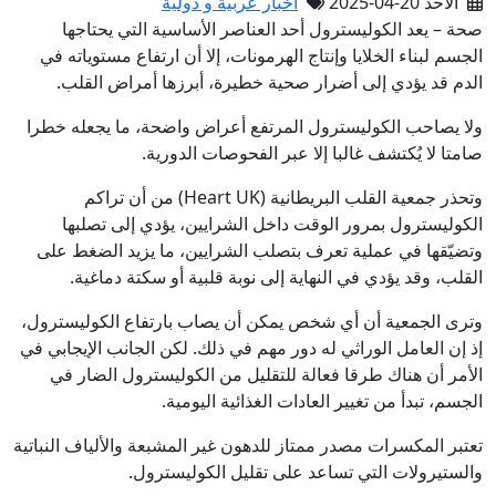
الأحد 20-04-2025
أخبار عربية و دولية
صحة – يعد الكوليسترول أحد العناصر الأساسية التي يحتاجها
الجسم لبناء الخلايا وإنتاج الهرمونات، إلا أن ارتفاع مستوياته في
الدم قد يؤدي إلى أضرار صحية خطيرة، أبرزها أمراض القلب.
ولا يصاحب الكوليسترول المرتفع أعراض واضحة، ما يجعله خطرا
صامتا لا يُكتشف غالبا إلا عبر الفحوصات الدورية.
وتحذر جمعية القلب البريطانية (Heart UK) من أن تراكم
الكوليسترول بمرور الوقت داخل الشرايين، يؤدي إلى تصلبها
وتضيّقها في عملية تعرف بتصلب الشرايين، ما يزيد الضغط على
القلب، وقد يؤدي في النهاية إلى نوبة قلبية أو سكتة دماغية.
وترى الجمعية أن أي شخص يمكن أن يصاب بارتفاع الكوليسترول،
إذ إن العامل الوراثي له دور مهم في ذلك. لكن الجانب الإيجابي في
الأمر أن هناك طرقا فعالة للتقليل من الكوليسترول الضار في
الجسم، تبدأ من تغيير العادات الغذائية اليومية.
تعتبر المكسرات مصدر ممتاز للدهون غير المشبعة والألياف النباتية
والستيرولات التي تساعد على تقليل الكوليسترول.