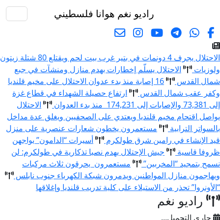
راديو نغم
هوانا فلسطيني
البحث
الاحتلال يجرف 4 دونمات في بتير غرب بيت لحم ويقتلع 80 شتلة زيتون
ولوزيات
الاحتلال يسلّم إخطارات بهدم منازل ومنشآت في جبع
شمال القدس
16 إصابة منذ بدء عدوان الاحتلال على مخيم قلنديا
وكفر عقب شمال القدس
ارتفاع حصيلة الشهداء في قطاع غزة
إلى 73,381 والإصابات إلى 174,231 منذ بدء العدوان
الاحتلال
يواصل اقتحام مخيم قلنديا ويعتدي على الصحفيين ويغلق عدة مداخل
بالسواتر الترابية
مستعمرون يخطون شعارات عنصرية على منزل
قيد الإنشاء في رامين شرق طولكرم
أسيرات “الدامون” يواجهن
ظروفا قاسية
جيش الإحتلال يهدم نصبا تذكارية في طولكرم: لن
نسمح بتمجيد “المخربين”
مستعمرون يحرقون ثلاث مركبات
ويهاجمون منازل المواطنين ويدمرون شبكة الكهرباء جنوب نابلس
“الأونروا” تحذر من الاستيلاء على كلية تدريب قلنديا وإغلاقها
راديو نغم
جاري التحميل...