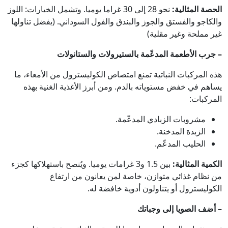
الحصة المثالية:
نحو 28 إلى 30 غراما يوميا. وتشمل الخيارات: اللوز
والكاجو والفستق والجوز والبندق والفول السوداني. (يفضل تناولها
غير مملحة وغير مقلية)
– جرب الأطعمة المدعّمة بالستيرولات والستانولات
هذه المركبات النباتية تمنع امتصاص الكوليسترول من الأمعاء، ما
يساهم في خفض مستوياته بالدم. ومن أبرز الأغذية الغنية بهذه
المركبات:
مشروبات الزبادي المدعّمة.
الزبدة المدخنة.
الحليب المدعّم.
الكمية المثالية
:
بين 1.5 و3 غرامات يوميا. ويُنصح باستهلاكها كجزء
من نظام غذائي متوازن، خاصة لمن يعانون من ارتفاع
الكوليسترول أو يتناولون أدوية خافضة له.
– أضف الصويا إلى وجباتك