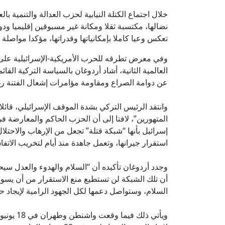
خلال اجتماع الكتلة النيابية لحزب العدالة والتنمية با
نضالها، مكتسبة ثقلا ومكانة غير مسبوقين إقليميا ود
تعكس وعيا كاملا بإمكانياتها وقدراتها، مؤكدا مواصلة
وفي معرض تطرقه للحرب الأمريكية-الإسرائيلية على 
العالمية الثانية، أشاد أردوغان بالسياسة التركية الق
عن دوامة الصراع ومقاومة مؤامرات إشعال الفتنة رغم
وانتقد الرئيس التركي بشدة الموقف الإسرائيلي، قائ
المتهورين”، لافتا إلى أن الحزب الحاكم والمعارضة ف
إسرائيل بأنها “شبكة قتلة” تجعل من الإرهاب والاحتل
استقرار جيرانها، وتعمل جاهدة منذ أيام لتخريب الاتفا
وجدد أردوغان تأكيده أن “السلام والهدوء والعدل سي
أن تلك الشبكة لن تستطيع منع الاستقرار من أن يسود.
السلام، وستواصل دعمها لكل الجهود الرامية لإيجاد حل د
ويأتي ذل