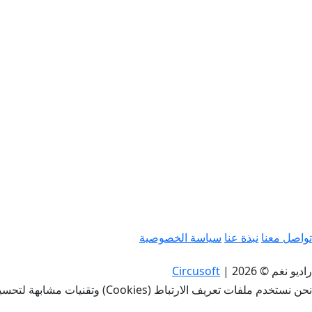
تواصل معنا
نبذة عنا
سياسة الخصوصية
راديو نغم © 2026
|
Circusoft
نحن نستخدم ملفات تعريف الارتباط (Cookies) وتقنيات مشابهة لتحسين تجربتك، وتحليل الأداء، وتوفير محتوى مخصص. باستخدامك لهذا الموقع، فإنك توافق على