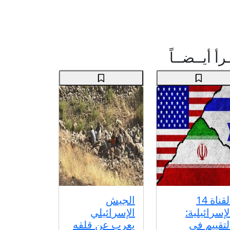
رأ أيــضــاً
القناة 14
الجيش
لإسرائيلية:
الإسرائيلي
لتقييم في
يعرب عن قلقه