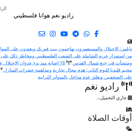
الرئ
راديو نغم
هوانا فلسطيني
البحث
نابلس: الاحتلال والمستعمرون يهاجمون بيت فوريك ويعتدون على المو
من استمرار حربه الشاملة على الشعب الفلسطيني ومخاطر ذلك على 
ومنشآت في جبع شمال القدس
16 إصابة منذ بدء عدوان الاحتلال على مخيم قلنديا وكفر عقب شمال القدس
مخيم قلنديا لليوم الثاني: هدم محال تجارية ومداهمة عشرات المنازل
على الصحفيين ويغلق عدة مداخل بالسواتر الترابية
راديو نغم
جاري التحميل...
أوقات الصلاة