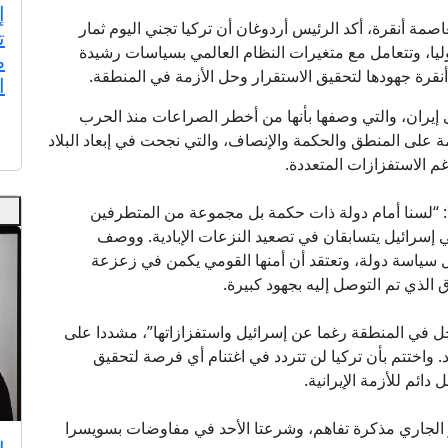
إ
لعاصمة أنقرة، أكد الرئيس أردوغان أن تركيا تجني اليوم ثمار
ت
وليا، وتتعامل مع متغيرات النظام العالمي بسياسات رشيدة
ط
 أنقرة جهودها لتحقيق الاستقرار وحل الأزمة في المنطقة.
ا
إيران، والتي وصفها بأنها من أخطر الصراعات منذ الحرب
ائمة على المنطق والحكمة والإنصاف، والتي نجحت في إبعاد البلاد
 الاستفزازات المتعددة.
لا: “لسنا أمام دولة ذات حكمة بل مجموعة من المتطرفين
ي إسرائيل يتسابقان في تصعيد النزعات الإبادية. ووصف
ال سياسة دولة، وتعتقد أن أمنها القومي يكمن في زعزعة
ق الذي تم التوصل إليه بجهود كبيرة.
حل في المنطقة رغما عن إسرائيل واستفزازاتها”، مشددا على
 واختتم بأن تركيا لن تتردد في اغتنام أي فرصة لتحقيق
ائم للأزمة الإيرانية.
ك فيما وقعت واشنطن وطهران في 18 يونيو الجاري مذكرة تفاهم، وشرعتا الأحد في مفاوضات بسويسرا