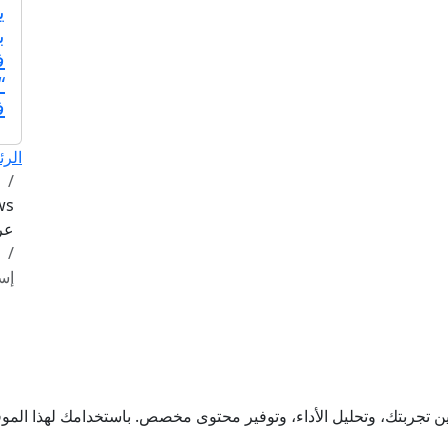
ي
ب
ف
“
ف
الرئ
عرب
إس