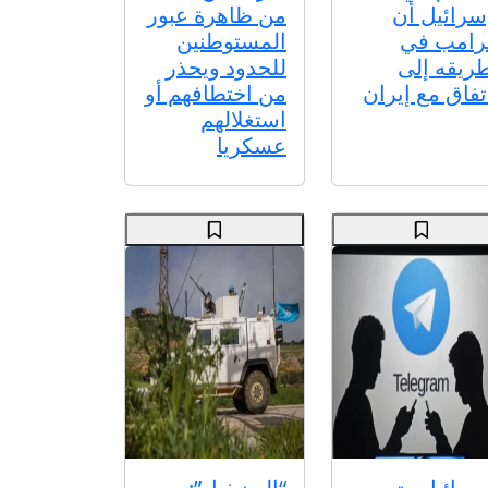
سرائيل أن
من ظاهرة عبور
رامب في
المستوطنين
ريقه إلى
للحدود ويحذر
تفاق مع إيران
من اختطافهم أو
استغلالهم
عسكريا