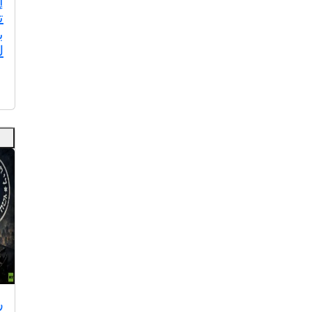
إ
ت
ب
ل
ر