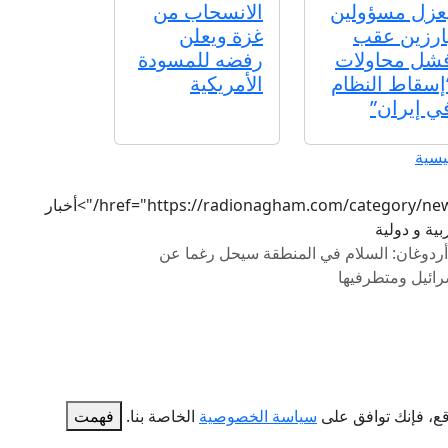
عزل مسؤولين
الانسحاب من
ارزين عقب
غزة ويعلن
شل محاولات
رفضه للمسودة
إسقاط النظام
الأمريكية
ي إيران”
يسية
href="https://radionagham.com/category/news/">أخبار
ية و دولية
أردوغان: السلام في المنطقة سيحل رغما عن
رائيل ومتطرفيها
سياسة الخصوصية
الخاصة بنا.
فهمت