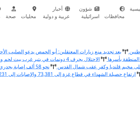
يسية
شؤون
أخبار
محافظات
اسرائيلية
عربية و دولية
محليات
صحة
م
اطنين
بعد تجديد منع زيارات المعتقلين: أبو الحمص يدعو الصليب ال
المنطقة بأسرها
الاحتلال يجرف 4 دونمات في بتير غرب بيت لحم ويقتلع 80 شتلة زيتون ولوزيات
نحو 58 ألف إصابة بجدري الماء في قطاع غزة منذ بداية العام
ارتفاع حصيلة الشهداء في قطاع غزة إلى 73,381 والإصابات إلى 174,231 منذ بدء العدوان