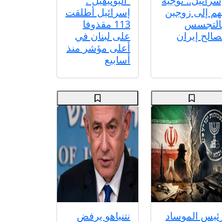
سرائيل.. توجيه
“اليونيفيل”:
هم إلى زوجين
إسرائيل أطلقت
التجسس
113 مقذوفا
صالح إيران
على لبنان في
أعلى مؤشر منذ
أسابيع
ئيس الموساد
نتنياهو يرفض